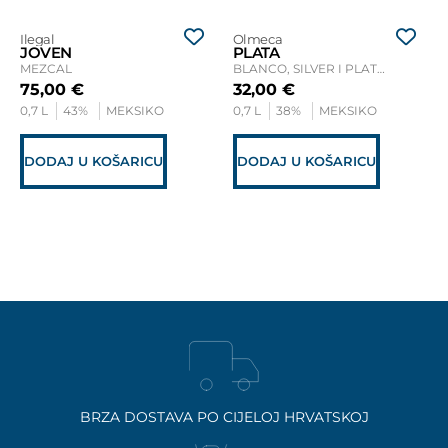
Ilegal
Olmeca
JOVEN
PLATA
MEZCAL
BLANCO, SILVER I PLATA TEQUILA
75,00
€
32,00
€
0,7 L
43%
MEKSIKO
0,7 L
38%
MEKSIKO
DODAJ U KOŠARICU
DODAJ U KOŠARICU
BRZA DOSTAVA PO CIJELOJ HRVATSKOJ