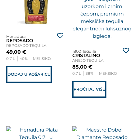
Herradura
REPOSADO
REPOSADO TEQUILA
1800 Tequila
49,00
€
CRISTALINO
0,7 L
40%
MEKSIKO
ANEJO TEQUILA
85,00
€
0,7 L
38%
MEKSIKO
DODAJ U KOŠARICU
PROČITAJ VIŠE