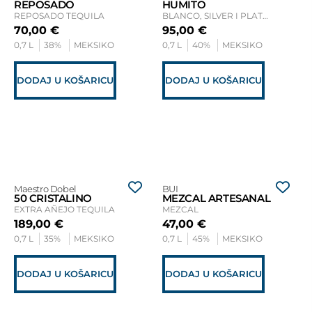
REPOSADO
HUMITO
REPOSADO TEQUILA
BLANCO, SILVER I PLATA TEQUILA
70,00
€
95,00
€
0,7 L
38%
MEKSIKO
0,7 L
40%
MEKSIKO
DODAJ U KOŠARICU
DODAJ U KOŠARICU
Maestro Dobel
BUI
50 CRISTALINO
MEZCAL ARTESANAL
EXTRA AÑEJO TEQUILA
MEZCAL
189,00
€
47,00
€
0,7 L
35%
MEKSIKO
0,7 L
45%
MEKSIKO
DODAJ U KOŠARICU
DODAJ U KOŠARICU