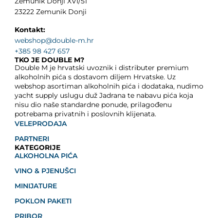
Zemunik Donji XVI/51
23222 Zemunik Donji
Kontakt:
webshop@double-m.hr
+385 98 427 657
TKO JE DOUBLE M?
Double M je hrvatski uvoznik i distributer premium
alkoholnih pića s dostavom diljem Hrvatske. Uz
webshop asortiman alkoholnih pića i dodataka, nudimo
yacht supply uslugu duž Jadrana te nabavu pića koja
nisu dio naše standardne ponude, prilagođenu
potrebama privatnih i poslovnih klijenata.
VELEPRODAJA
PARTNERI
KATEGORIJE
ALKOHOLNA PIĆA
VINO & PJENUŠCI
MINIJATURE
POKLON PAKETI
PRIBOR