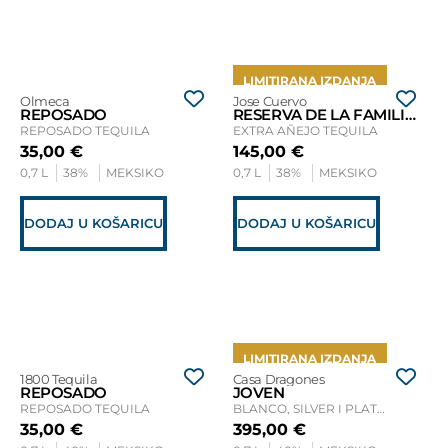
LIMITIRANA IZDANJA
Olmeca
Jose Cuervo
REPOSADO
RESERVA DE LA FAMILIA 2023
REPOSADO TEQUILA
EXTRA AÑEJO TEQUILA
35,00
€
145,00
€
0,7 L
38%
MEKSIKO
0,7 L
38%
MEKSIKO
DODAJ U KOŠARICU
DODAJ U KOŠARICU
LIMITIRANA IZDANJA
1800 Tequila
Casa Dragones
REPOSADO
JOVEN
REPOSADO TEQUILA
BLANCO, SILVER I PLATA TEQUILA
35,00
€
395,00
€