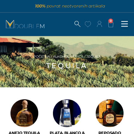
100%
povrat neotvorenih artikala
0
POČETNA
/
ALKOHOLNA PIĆA
/ TEQUILA
TEQUILA
ANEJO TEQUILA
PLATA, BLANCO &
REPOSADO