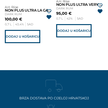
A.H. Riise
NON PLUS ULTRA VERY RARE
A.H. Riise
DARK RUM
NON PLUS ULTRA LA GALANTE
95,00
€
DARK RUM
0,7 L
42%
SAD
100,00
€
0,7 L
43,4%
SAD
DODAJ U KOŠARICU
DODAJ U KOŠARICU
BRZA DOSTAVA PO CIJELOJ HRVATSKOJ