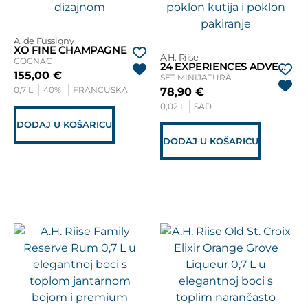
A. de Fussigny
XO FINE CHAMPAGNE
A.H. Riise
COGNAC
24 EXPERIENCES ADVENT KALENDAR
155,00
€
SET MINIJATURA
0,7 L
40%
FRANCUSKA
78,90
€
0,02 L
SAD
DODAJ U KOŠARICU
DODAJ U KOŠARICU