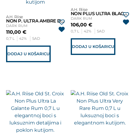
A.H. Riise
NON PLUS ULTRA BLACK EDITION
A.H. Riise
DARK RUM
NON P. ULTRA AMBRE D’OR EXCELLENCE
106,00
€
DARK RUM
0,7 L
42%
SAD
110,00
€
0,7 L
42%
SAD
DODAJ U KOŠARICU
DODAJ U KOŠARICU