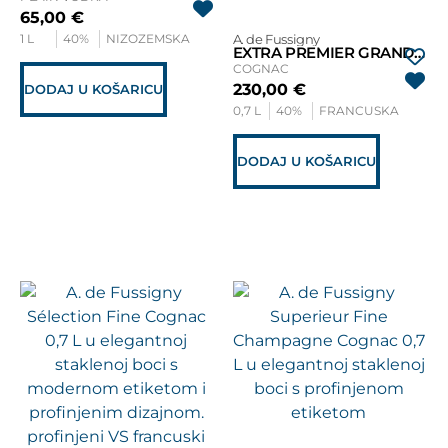
65,00
€
1 L
40%
NIZOZEMSKA
A. de Fussigny
EXTRA PREMIER GRAND CRU
COGNAC
230,00
€
DODAJ U KOŠARICU
0,7 L
40%
FRANCUSKA
DODAJ U KOŠARICU