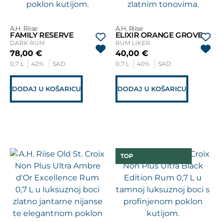
A.H. Riise
A.H. Riise
FAMILY RESERVE
ELIXIR ORANGE GROVE
DARK RUM
RUM LIKER
78,00
€
40,00
€
0,7 L
42%
SAD
0,7 L
40%
SAD
DODAJ U KOŠARICU
DODAJ U KOŠARICU
TOP