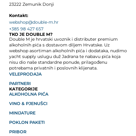
23222 Zemunik Donji
Kontakt:
webshop@double-m.hr
+385 98 427 657
TKO JE DOUBLE M?
Double M je hrvatski uvoznik i distributer premium
alkoholnih pića s dostavom diljem Hrvatske. Uz
webshop asortiman alkoholnih pića i dodataka, nudimo
yacht supply uslugu duž Jadrana te nabavu pića koja
nisu dio naše standardne ponude, prilagođenu
potrebama privatnih i poslovnih klijenata.
VELEPRODAJA
PARTNERI
KATEGORIJE
ALKOHOLNA PIĆA
VINO & PJENUŠCI
MINIJATURE
POKLON PAKETI
PRIBOR