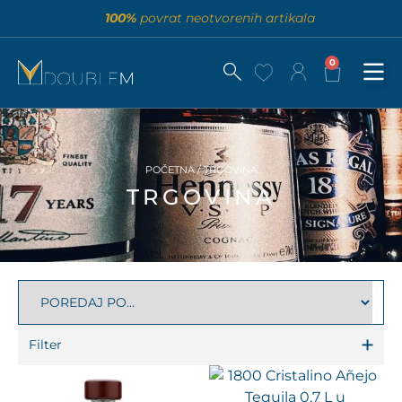
100%
povrat neotvorenih artikala
0
POČETNA
/ TRGOVINA
TRGOVINA
Filter