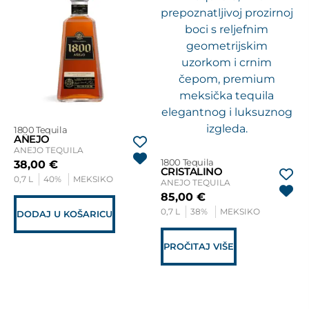
1800 Tequila
AÑEJO
ANEJO TEQUILA
1800 Tequila
38,00
€
CRISTALINO
0,7 L
40%
MEKSIKO
ANEJO TEQUILA
85,00
€
0,7 L
38%
MEKSIKO
DODAJ U KOŠARICU
PROČITAJ VIŠE