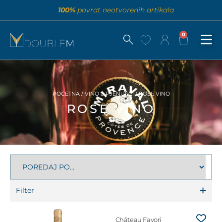
100%
povrat neotvorenih artikala
0
POČETNA
/
VINO & PJENUŠCI
/ ROSE VINO
ROSE VINO
Filter
Château Favori