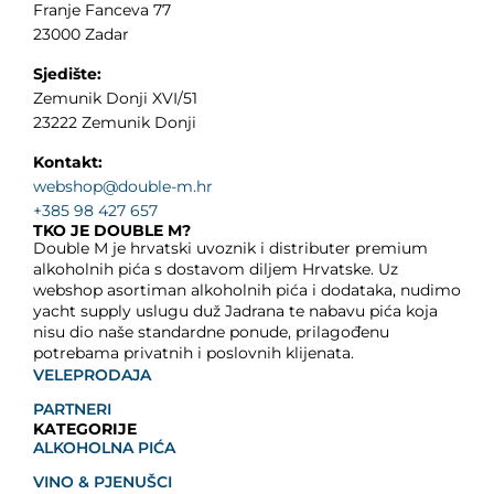
Franje Fanceva 77
23000 Zadar
Sjedište:
Zemunik Donji XVI/51
23222 Zemunik Donji
Kontakt:
webshop@double-m.hr
+385 98 427 657
TKO JE DOUBLE M?
Double M je hrvatski uvoznik i distributer premium
alkoholnih pića s dostavom diljem Hrvatske. Uz
webshop asortiman alkoholnih pića i dodataka, nudimo
yacht supply uslugu duž Jadrana te nabavu pića koja
nisu dio naše standardne ponude, prilagođenu
potrebama privatnih i poslovnih klijenata.
VELEPRODAJA
PARTNERI
KATEGORIJE
ALKOHOLNA PIĆA
VINO & PJENUŠCI