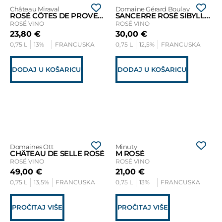
Château Miraval
Domaine Gérard Boulay
ROSÉ CÔTES DE PROVENCE
SANCERRE ROSÉ SIBYLLE 2020
ROSÉ VINO
ROSÉ VINO
23,80
€
30,00
€
0,75 L
13%
FRANCUSKA
0,75 L
12,5%
FRANCUSKA
DODAJ U KOŠARICU
DODAJ U KOŠARICU
Domaines Ott
Minuty
CHÂTEAU DE SELLE ROSÉ
M ROSÉ
ROSÉ VINO
ROSÉ VINO
49,00
€
21,00
€
0,75 L
13,5%
FRANCUSKA
0,75 L
13%
FRANCUSKA
PROČITAJ VIŠE
PROČITAJ VIŠE