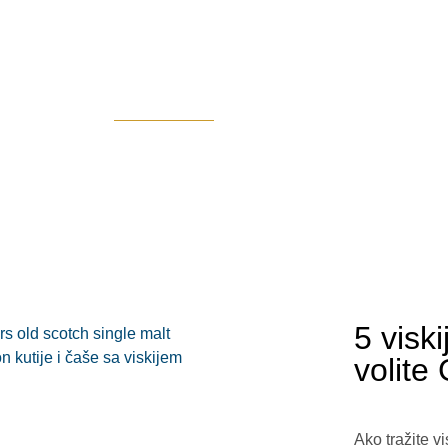
5 visk
volite
Ako tražite v