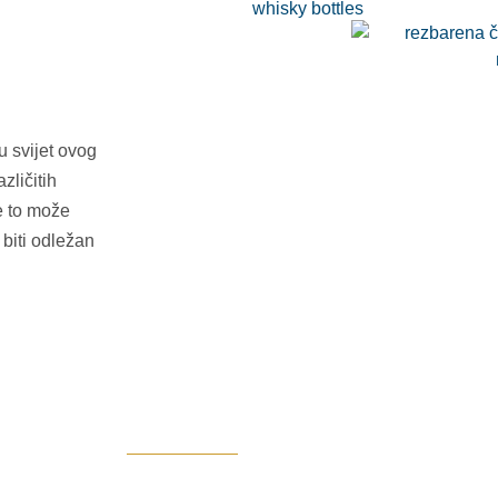
u svijet ovog
zličitih
ve to može
 biti odležan