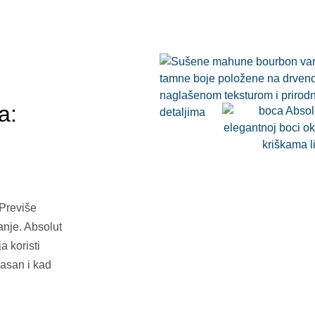
a:
 Previše
anje. Absolut
a koristi
jasan i kad