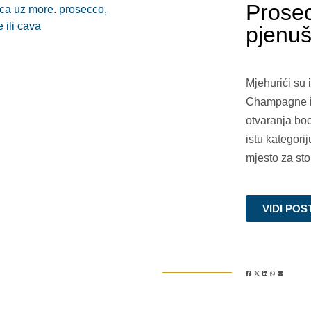
Prosec
pjenuš
Mjehurići su 
Champagne i C
otvaranja boc
istu kategorij
mjesto za sto
VIDI POS