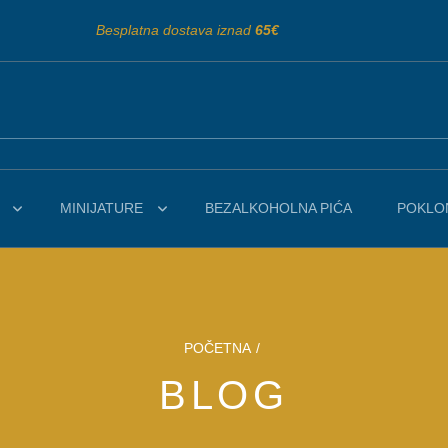
Besplatna dostava iznad
65€
MINIJATURE
BEZALKOHOLNA PIĆA
POKLON
POČETNA
/
BLOG