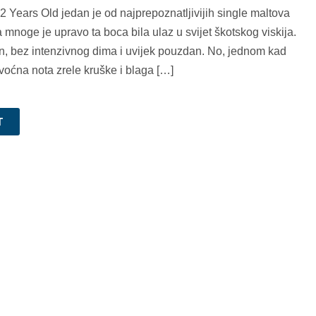
2 Years Old jedan je od najprepoznatljivijih single maltova
za mnoge je upravo ta boca bila ulaz u svijet škotskog viskija.
, bez intenzivnog dima i uvijek pouzdan. No, jednom kad
 voćna nota zrele kruške i blaga […]
T