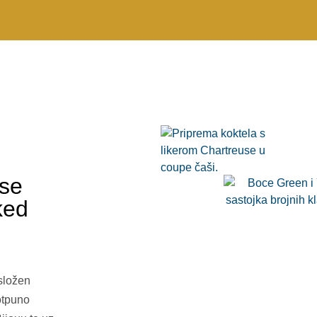
use
ked
 složen
otpuno