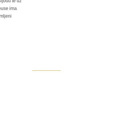
Bijouu te uz
reuse ima
mljeni