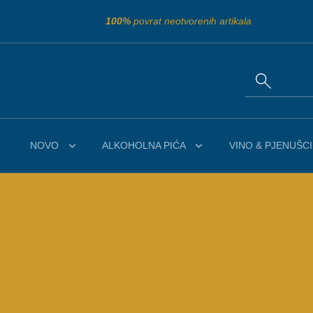
100%
povrat neotvorenih artikala
NOVO
ALKOHOLNA PIĆA
VINO & PJENUŠCI