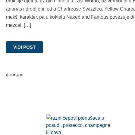
drukčije djeluje uz gin i limetu u Last Wordu, uz vermouth u 
ananas i drobljeni led u Chartreuse Swizzleu. Yellow Chart
mekši karakter, pa u koktelu Naked and Famous povezuje di
mezcal, […]
VIDI POST