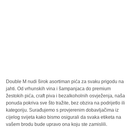
BELVEDERE 10
VODKA S LED
NALJEPNICOM
VODKA
Double M nudi širok asortiman pića za svaku prigodu na
jahti. Od vrhunskih vina i šampanjaca do premium
žestokih pića, craft piva i bezalkoholnih osvježenja, naša
ponuda pokriva sve što tražite, bez obzira na podrijetlo ili
kategoriju. Surađujemo s provjerenim dobavljačima iz
cijelog svijeta kako bismo osigurali da svaka etiketa na
vašem brodu bude upravo ona koju ste zamislili.