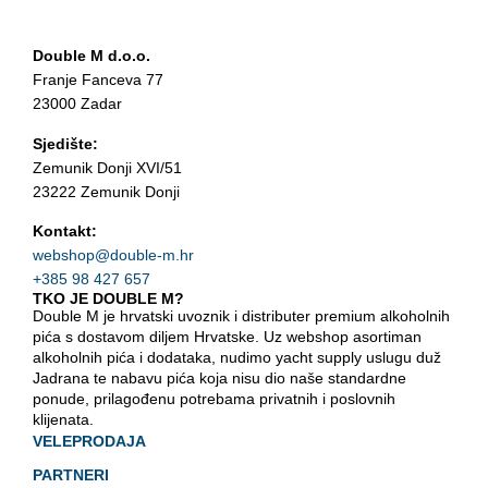
Double M d.o.o.
Franje Fanceva 77
23000 Zadar
Sjedište:
Zemunik Donji XVI/51
23222 Zemunik Donji
Kontakt:
webshop@double-m.hr
+385 98 427 657
TKO JE DOUBLE M?
Double M je hrvatski uvoznik i distributer premium alkoholnih
pića s dostavom diljem Hrvatske. Uz webshop asortiman
alkoholnih pića i dodataka, nudimo yacht supply uslugu duž
Jadrana te nabavu pića koja nisu dio naše standardne
ponude, prilagođenu potrebama privatnih i poslovnih
klijenata.
VELEPRODAJA
PARTNERI