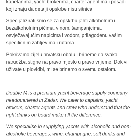
kapetanima, yacht brokerima, charter agentima i posadi
koji znaju da detalji opskrbe nisu sitnica.
Specijalizirali smo se za opskrbu jahti alkoholnim i
bezalkoholnim pićima, vinom, šampanjcima,
osvježavajućim napicima i vodom, prilagođenu vašim
specifičnim zahtjevima i rutama.
Pokrivamo cijelu hrvatsku obalu i brinemo da svaka
narudžba stigne na pravo mjesto u pravo vrijeme. Dok vi
uživate u plovidbi, mi se brinemo o svemu ostalom.
Double M is a premium yacht beverage supply company
headquartered in Zadar. We cater to captains, yacht
brokers, charter agents and crew who understand that the
right drinks on board make all the difference.
We specialise in supplying yachts with alcoholic and non-
alcoholic beverages, wine, champagne, soft drinks and