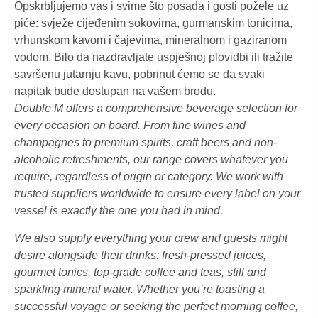
Opskrbljujemo vas i svime što posada i gosti požele uz
piće: svježe cijeđenim sokovima, gurmanskim tonicima,
vrhunskom kavom i čajevima, mineralnom i gaziranom
vodom. Bilo da nazdravljate uspješnoj plovidbi ili tražite
savršenu jutarnju kavu, pobrinut ćemo se da svaki
napitak bude dostupan na vašem brodu.
Double M offers a comprehensive beverage selection for
every occasion on board. From fine wines and
champagnes to premium spirits, craft beers and non-
alcoholic refreshments, our range covers whatever you
require, regardless of origin or category. We work with
trusted suppliers worldwide to ensure every label on your
vessel is exactly the one you had in mind.
We also supply everything your crew and guests might
desire alongside their drinks: fresh-pressed juices,
gourmet tonics, top-grade coffee and teas, still and
sparkling mineral water. Whether you’re toasting a
successful voyage or seeking the perfect morning coffee,