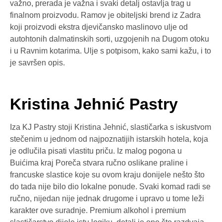
važno, prerada je važna i svaki detalj ostavlja trag u
finalnom proizvodu. Ramov je obiteljski brend iz Zadra
koji proizvodi ekstra djevičansko maslinovo ulje od
autohtonih dalmatinskih sorti, uzgojenih na Dugom otoku
i u Ravnim kotarima. Ulje s potpisom, kako sami kažu, i to
je savršen opis.
Kristina Jehnić Pastry
Iza KJ Pastry stoji Kristina Jehnić, slastičarka s iskustvom
stečenim u jednom od najpoznatijih istarskih hotela, koja
je odlučila pisati vlastitu priču. Iz malog pogona u
Buićima kraj Poreča stvara ručno oslikane praline i
francuske slastice koje su ovom kraju donijele nešto što
do tada nije bilo dio lokalne ponude. Svaki komad radi se
ručno, nijedan nije jednak drugome i upravo u tome leži
karakter ove suradnje. Premium alkohol i premium