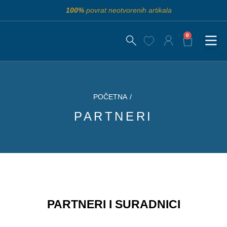
100%
povrat neotvorenih artikala
0
POČETNA
/
PARTNERI
PARTNERI I SURADNICI