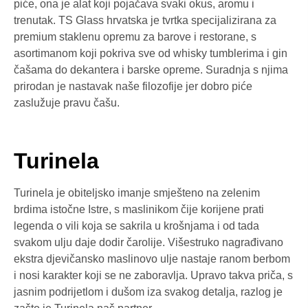
piće, ona je alat koji pojačava svaki okus, aromu i
trenutak. TS Glass hrvatska je tvrtka specijalizirana za
premium staklenu opremu za barove i restorane, s
asortimanom koji pokriva sve od whisky tumblerima i gin
čašama do dekantera i barske opreme. Suradnja s njima
prirodan je nastavak naše filozofije jer dobro piće
zaslužuje pravu čašu.
Turinela
Turinela je obiteljsko imanje smješteno na zelenim
brdima istočne Istre, s maslinikom čije korijene prati
legenda o vili koja se sakrila u krošnjama i od tada
svakom ulju daje dodir čarolije. Višestruko nagrađivano
ekstra djevičansko maslinovo ulje nastaje ranom berbom
i nosi karakter koji se ne zaboravlja. Upravo takva priča, s
jasnim podrijetlom i dušom iza svakog detalja, razlog je