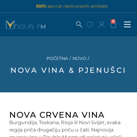
100%
povrat neotvorenih artikala
0
POČETNA
/
NOVO
/
NOVA VINA & PJENUŠCI
NOVA CRVENA VINA
Burgundija, Toskana, Rioja ili Novi Svijet, svaka
regija priča drugačiju priču u čaši. Najnovija