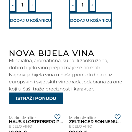
-
+
-
+
DODAJ U KOŠARICU
DODAJ U KOŠARICU
NOVA BIJELA VINA
Mineralna, aromatična, suha ili zaokružena,
dobro bijelo vino prepoznaje se odmah.
Najnovija bijela vina u našoj ponudi dolaze iz
europskih i svjetskih vinograda, odabrana za one
koji u čaši traže preciznost i karakter.
ISTRAŽI PONUDU
Markus Molitor
Markus Molitor
HAUS KLOSTERBERG PINOT BLANC 2019
ZELTINGER SONNENUHR AUSLESE ** 2019
BIJELO VINO
BIJELO VINO