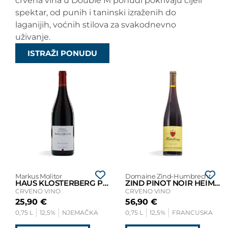
crvena vina u Double M ponudi pokrivaju cijeli
spektar, od punih i taninski izraženih do
laganijih, voćnih stilova za svakodnevno
uživanje.
ISTRAŽI PONUDU
Markus Molitor
Domaine Zind-Humbrecht
HAUS KLOSTERBERG PINOT NOIR 2018
ZIND PINOT NOIR HEIMBOURG 2016
CRVENO VINO
CRVENO VINO
25,90
€
56,90
€
0,75 L
12,5%
NJEMAČKA
0,75 L
12,5%
FRANCUSKA