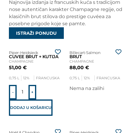
Najnovija izdanja iz francuskih kuća s tradicijom
nose autentičan karakter Champagne regije, od
klasičnih brut stilova do prestige cuvéea za
posebne prigode koje se pamte.
ISTRAŽI PONUDU
Piper-Heidsieck
Billecart-Salmon
CUVEE BRUT + KUTIJA
BRUT
CHAMPAGNE
CHAMPAGNE
51,00
€
88,00
€
0,75 L
12%
FRANCUSKA
0,75 L
12%
FRANCUSKA
Nema na zalihi
-
+
DODAJ U KOŠARICU
Moët & Chandon
Piper-Heidsieck