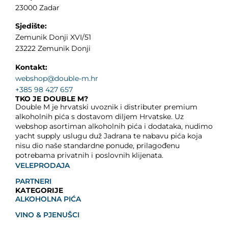
23000 Zadar
Sjedište:
Zemunik Donji XVI/51
23222 Zemunik Donji
Kontakt:
webshop@double-m.hr
+385 98 427 657
TKO JE DOUBLE M?
Double M je hrvatski uvoznik i distributer premium
alkoholnih pića s dostavom diljem Hrvatske. Uz
webshop asortiman alkoholnih pića i dodataka, nudimo
yacht supply uslugu duž Jadrana te nabavu pića koja
nisu dio naše standardne ponude, prilagođenu
potrebama privatnih i poslovnih klijenata.
VELEPRODAJA
PARTNERI
KATEGORIJE
ALKOHOLNA PIĆA
VINO & PJENUŠCI