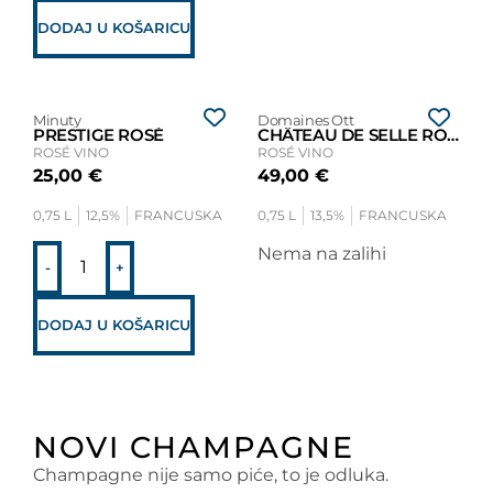
DODAJ U KOŠARICU
Minuty
Domaines Ott
PRESTIGE ROSÉ
CHÂTEAU DE SELLE ROSÉ
ROSÉ VINO
ROSÉ VINO
25,00
€
49,00
€
0,75 L
12,5%
FRANCUSKA
0,75 L
13,5%
FRANCUSKA
Nema na zalihi
-
+
DODAJ U KOŠARICU
NOVI CHAMPAGNE
Champagne nije samo piće, to je odluka.