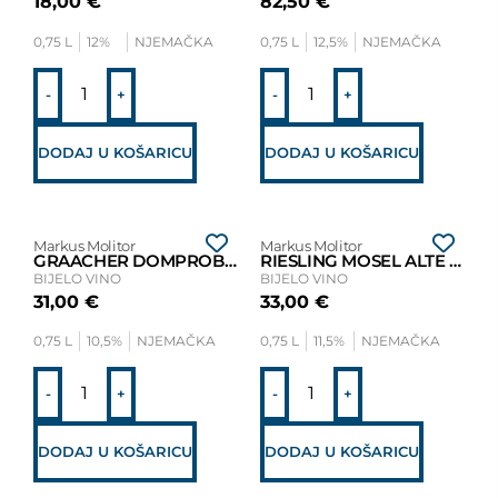
18,00
€
82,50
€
0,75 L
12%
NJEMAČKA
0,75 L
12,5%
NJEMAČKA
-
+
-
+
DODAJ U KOŠARICU
DODAJ U KOŠARICU
Markus Molitor
Markus Molitor
GRAACHER DOMPROBST KABINETT 2020
RIESLING MOSEL ALTE REBEN 2021
BIJELO VINO
BIJELO VINO
31,00
€
33,00
€
0,75 L
10,5%
NJEMAČKA
0,75 L
11,5%
NJEMAČKA
-
+
-
+
DODAJ U KOŠARICU
DODAJ U KOŠARICU