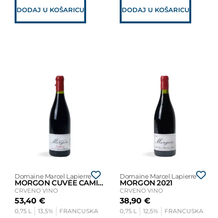
DODAJ U KOŠARICU
DODAJ U KOŠARICU
Domaine Marcel Lapierre
Domaine Marcel Lapierre
MORGON CUVÉE CAMILLE 2020
MORGON 2021
CRVENO VINO
CRVENO VINO
53,40
€
38,90
€
0,75 L
13,5%
FRANCUSKA
0,75 L
12,5%
FRANCUSKA