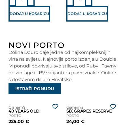
DODAJ U KOŠARICU
DODAJ U KOŠARICU
NOVI PORTO
Dolina Douro daje jedne od najkompleksnijih
vina na svijetu. Najnovija porto izdanja u Double
M ponudi pokrivaju sve stilove, od Ruby i Tawny
do vintage i LBV varijanti za prave znalce. Online
s dostavom diljem Hrvatske.
ISTRAŽI PONUDU
Graham’s
Graham’s
40 YEARS OLD
SIX GRAPES RESERVE
PORTO
PORTO
225,00
€
24,00
€