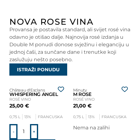
NOVA ROSE VINA
Provansa je postavila standard, ali svijet rosé vina
odavno je otišao dalje. Najnovija rosé izdanja u
Double M ponudi donose svježinu i eleganciju u
jednoj čaši, za sunčane dane i trenutke koji
zaslužuju nešto posebno.
ISTRAŽI PONUDU
Château d'Esclans
Minuty
WHISPERING ANGEL
M ROSÉ
ROSÉ VINO
ROSÉ VINO
25,00
€
21,00
€
0,75 L
13%
FRANCUSKA
0,75 L
13%
FRANCUSKA
Nema na zalihi
-
+