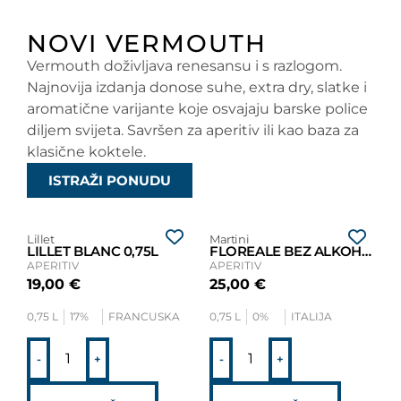
NOVI VERMOUTH
Vermouth doživljava renesansu i s razlogom.
Najnovija izdanja donose suhe, extra dry, slatke i
aromatične varijante koje osvajaju barske police
diljem svijeta. Savršen za aperitiv ili kao baza za
klasične koktele.
ISTRAŽI PONUDU
Lillet
Martini
LILLET BLANC 0,75L
FLOREALE BEZ ALKOHOLA
APERITIV
APERITIV
19,00
€
25,00
€
0,75 L
17%
FRANCUSKA
0,75 L
0%
ITALIJA
-
+
-
+