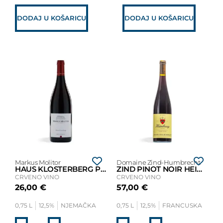
DODAJ U KOŠARICU
DODAJ U KOŠARICU
Markus Molitor
Domaine Zind-Humbrecht
HAUS KLOSTERBERG PINOT NOIR 2018
ZIND PINOT NOIR HEIMBOURG 2016
CRVENO VINO
CRVENO VINO
26,00
€
57,00
€
0,75 L
12,5%
NJEMAČKA
0,75 L
12,5%
FRANCUSKA