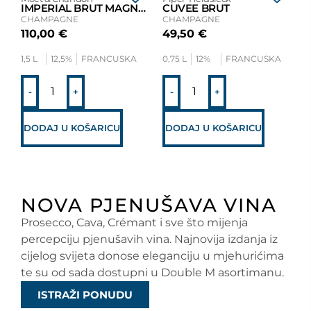
IMPERIAL BRUT MAGNUM
CUVEE BRUT
CHAMPAGNE
CHAMPAGNE
110,00
€
49,50
€
1,5 L
12,5%
FRANCUSKA
0,75 L
12%
FRANCUSKA
-
+
-
+
DODAJ U KOŠARICU
DODAJ U KOŠARICU
NOVA PJENUŠAVA VINA
Prosecco, Cava, Crémant i sve što mijenja
percepciju pjenušavih vina. Najnovija izdanja iz
cijelog svijeta donose eleganciju u mjehurićima
te su od sada dostupni u Double M asortimanu.
ISTRAŽI PONUDU