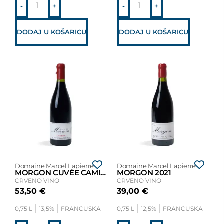
-
+
-
+
DODAJ U KOŠARICU
DODAJ U KOŠARICU
Domaine Marcel Lapierre
Domaine Marcel Lapierre
MORGON CUVÉE CAMILLE 2020
MORGON 2021
CRVENO VINO
CRVENO VINO
53,50
€
39,00
€
0,75 L
13,5%
FRANCUSKA
0,75 L
12,5%
FRANCUSKA