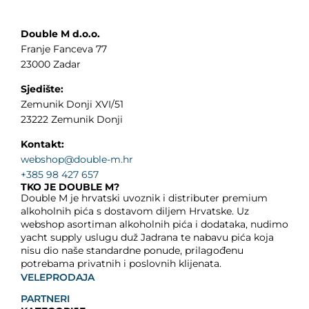
Double M d.o.o.
Franje Fanceva 77
23000 Zadar
Sjedište:
Zemunik Donji XVI/51
23222 Zemunik Donji
Kontakt:
webshop@double-m.hr
+385 98 427 657
TKO JE DOUBLE M?
Double M je hrvatski uvoznik i distributer premium
alkoholnih pića s dostavom diljem Hrvatske. Uz
webshop asortiman alkoholnih pića i dodataka, nudimo
yacht supply uslugu duž Jadrana te nabavu pića koja
nisu dio naše standardne ponude, prilagođenu
potrebama privatnih i poslovnih klijenata.
VELEPRODAJA
PARTNERI