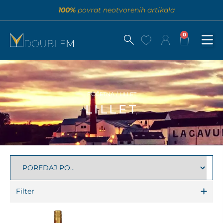
100%
povrat neotvorenih artikala
0
POČETNA
/ LILLET
LILLET
Filter