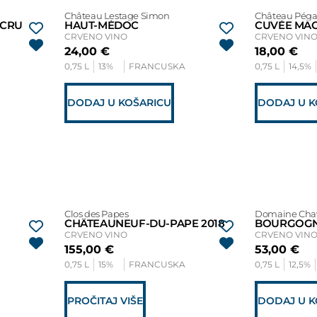
Château Lestage Simon
Château Pég
 CRU
HAUT-MÉDOC
CUVÉE MAC
CRVENO VINO
CRVENO VIN
24,00
€
18,00
€
0,75 L
13%
FRANCUSKA
0,75 L
14,5%
DODAJ U KOŠARICU
DODAJ U K
Clos des Papes
Domaine Cha
CHÂTEAUNEUF-DU-PAPE 2018
CRVENO VINO
CRVENO VIN
155,00
€
53,00
€
0,75 L
15%
FRANCUSKA
0,75 L
12,5%
PROČITAJ VIŠE
DODAJ U K