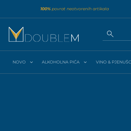
100%
povrat neotvorenih artikala
NOVO
ALKOHOLNA PIĆA
VINO & PJENUŠC