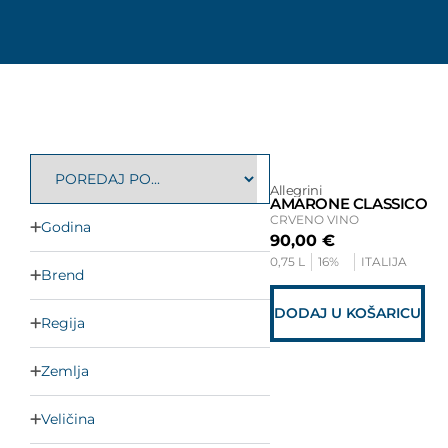
Allegrini
AMARONE CLASSICO
CRVENO VINO
Godina
90,00
€
0,75 L
16%
ITALIJA
Brend
DODAJ U KOŠARICU
Regija
Zemlja
Veličina