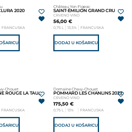
au
Château Yon-Figeac
LURA 2020
SAINT-ÉMILION GRAND CRU
O
CRVENO VINO
56,00
€
FRANCUSKA
0,75 L
13,5%
FRANCUSKA
OŠARICU
DODAJ U KOŠARICU
vy-Chouet
Domaine Chavy-Chouet
BOURGOGNE ROUGE LA TAUPE 2021
POMMARD LES CHANLINS 2022
O
CRVENO VINO
175,50
€
FRANCUSKA
0,75 L
13%
FRANCUSKA
OŠARICU
DODAJ U KOŠARICU