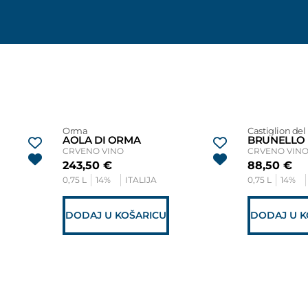
Orma
Castiglion del
AOLA DI ORMA
CRVENO VINO
CRVENO VIN
243,50
€
88,50
€
0,75 L
14%
ITALIJA
0,75 L
14%
DODAJ U KOŠARICU
DODAJ U K