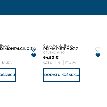
 Bosco
Castiglion del Bosco
BRUNELLO DI MONTALCINO 2018
PRIMA PIETRA 2017
O
CRVENO VINO
64,50
€
ITALIJA
0,75 L
14%
ITALIJA
OŠARICU
DODAJ U KOŠARICU