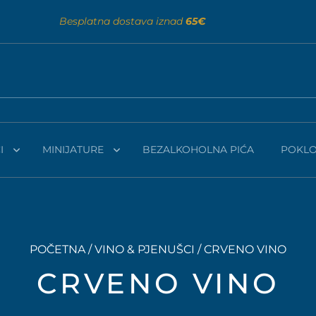
Besplatna dostava iznad
65€
I
MINIJATURE
BEZALKOHOLNA PIĆA
POKLO
POČETNA
/
VINO & PJENUŠCI
/ CRVENO VINO
CRVENO VINO