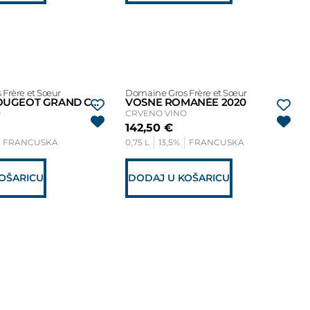
Frère et Sœur
Domaine Gros Frère et Sœur
CLOS DE VOUGEOT GRAND CRU 2021
VOSNE ROMANÉE 2020
O
CRVENO VINO
142,50
€
FRANCUSKA
0,75 L
13,5%
FRANCUSKA
OŠARICU
DODAJ U KOŠARICU