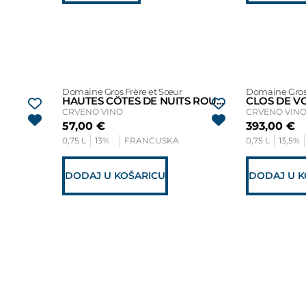
Domaine Gros Frère et Sœur
Domaine Gros 
HAUTES CÔTES DE NUITS ROUGE 2021
CRVENO VINO
CRVENO VIN
57,00
€
393,00
€
0,75 L
13%
FRANCUSKA
0,75 L
13,5%
DODAJ U KOŠARICU
DODAJ U K