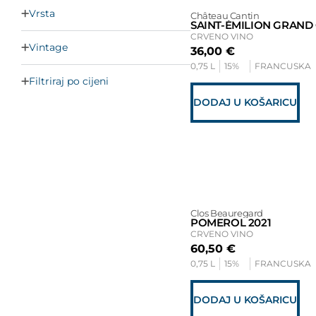
Vrsta
Château Cantin
SAINT-ÉMILION GRAND
CRVENO VINO
Vintage
36,00
€
0,75 L
15%
FRANCUSKA
Filtriraj po cijeni
DODAJ U KOŠARICU
Clos Beauregard
POMEROL 2021
CRVENO VINO
60,50
€
0,75 L
15%
FRANCUSKA
DODAJ U KOŠARICU