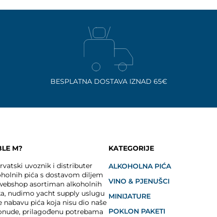
BESPLATNA DOSTAVA IZNAD 65€
BLE M?
KATEGORIJE
vatski uvoznik i distributer
ALKOHOLNA PIĆA
holnih pića s dostavom diljem
VINO & PJENUŠCI
 webshop asortiman alkoholnih
ka, nudimo yacht supply uslugu
MINIJATURE
e nabavu pića koja nisu dio naše
POKLON PAKETI
onude, prilagođenu potrebama