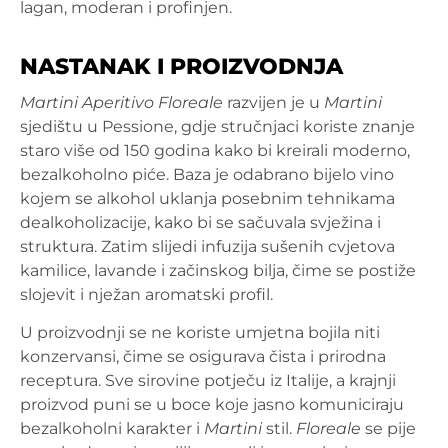
lagan, moderan i profinjen.
NASTANAK I PROIZVODNJA
Martini Aperitivo Floreale
razvijen je u
Martini
sjedištu u Pessione, gdje stručnjaci koriste znanje
staro više od 150 godina kako bi kreirali moderno,
bezalkoholno piće. Baza je odabrano bijelo vino
kojem se alkohol uklanja posebnim tehnikama
dealkoholizacije, kako bi se sačuvala svježina i
struktura. Zatim slijedi infuzija sušenih cvjetova
kamilice, lavande i začinskog bilja, čime se postiže
slojevit i nježan aromatski profil.
U proizvodnji se ne koriste umjetna bojila niti
konzervansi, čime se osigurava čista i prirodna
receptura. Sve sirovine potječu iz Italije, a krajnji
proizvod puni se u boce koje jasno komuniciraju
bezalkoholni karakter i
Martini
stil.
Floreale
se pije