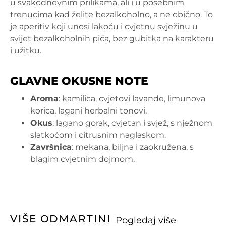
u svakodnevnim prilikama, ali i u posebnim
trenucima kad želite bezalkoholno, a ne obično. To
je aperitiv koji unosi lakoću i cvjetnu svježinu u
svijet bezalkoholnih pića, bez gubitka na karakteru
i užitku.
GLAVNE OKUSNE NOTE
Aroma
: kamilica, cvjetovi lavande, limunova
korica, lagani herbalni tonovi.
Okus
: lagano gorak, cvjetan i svjež, s nježnom
slatkoćom i citrusnim naglaskom.
Završnica
: mekana, biljna i zaokružena, s
blagim cvjetnim dojmom.
VIŠE OD
MARTINI