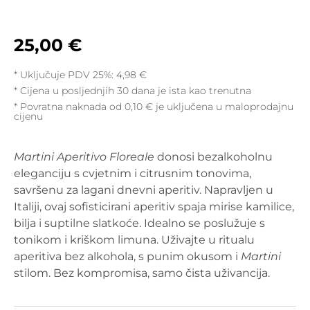
25,00
€
* Uključuje PDV 25%:
4,98
€
Cijena u posljednjih 30 dana je ista kao trenutna
* Povratna naknada od 0,10 € je uključena u maloprodajnu
cijenu
Martini Aperitivo Floreale
donosi bezalkoholnu
eleganciju s cvjetnim i citrusnim tonovima,
savršenu za lagani dnevni aperitiv. Napravljen u
Italiji, ovaj sofisticirani aperitiv spaja mirise kamilice,
bilja i suptilne slatkoće. Idealno se poslužuje s
tonikom i kriškom limuna. Uživajte u ritualu
aperitiva bez alkohola, s punim okusom i
Martini
stilom. Bez kompromisa, samo čista uživancija.