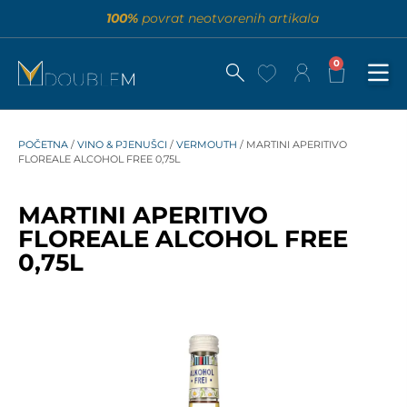
100%
povrat neotvorenih artikala
0
POČETNA
/
VINO & PJENUŠCI
/
VERMOUTH
/ MARTINI APERITIVO
FLOREALE ALCOHOL FREE 0,75L
MARTINI APERITIVO
FLOREALE ALCOHOL FREE
0,75L