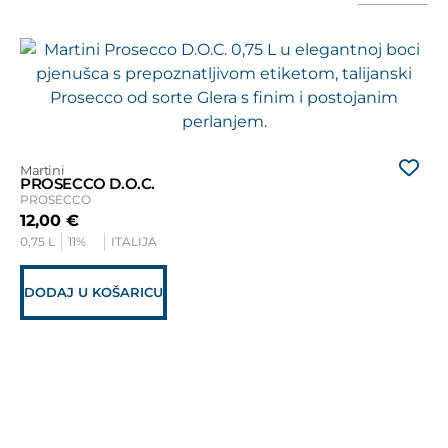
Mar
VI
AP
25
0,7
Martini
PROSECCO D.O.C.
D
PROSECCO
12,00
€
0,75 L
11%
ITALIJA
DODAJ U KOŠARICU