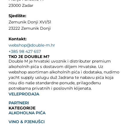
23000 Zadar
Sjedište:
Zemunik Donji XVI/51
23222 Zemunik Donji
Kontakt:
webshop@double-m.hr
+385 98 427 657
TKO JE DOUBLE M?
Double M je hrvatski uvoznik i distributer premium
alkoholnih pića s dostavom diljem Hrvatske. Uz
webshop asortiman alkoholnih pića i dodataka, nudimo
yacht supply uslugu duž Jadrana te nabavu pića koja
nisu dio naše standardne ponude, prilagođenu
potrebama privatnih i poslovnih klijenata.
VELEPRODAJA
PARTNERI
KATEGORIJE
ALKOHOLNA PIĆA
VINO & PJENUŠCI