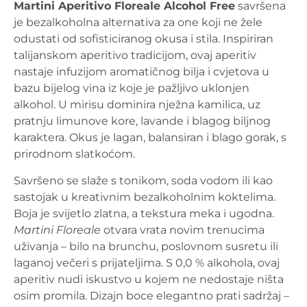
Martini Aperitivo Floreale Alcohol Free
savršena
je bezalkoholna alternativa za one koji ne žele
odustati od sofisticiranog okusa i stila. Inspiriran
talijanskom aperitivo tradicijom, ovaj aperitiv
nastaje infuzijom aromatičnog bilja i cvjetova u
bazu bijelog vina iz koje je pažljivo uklonjen
alkohol. U mirisu dominira nježna kamilica, uz
pratnju limunove kore, lavande i blagog biljnog
karaktera. Okus je lagan, balansiran i blago gorak, s
prirodnom slatkoćom.
Savršeno se slaže s tonikom, soda vodom ili kao
sastojak u kreativnim bezalkoholnim koktelima.
Boja je svijetlo zlatna, a tekstura meka i ugodna.
Martini Floreale
otvara vrata novim trenucima
uživanja – bilo na brunchu, poslovnom susretu ili
laganoj večeri s prijateljima. S 0,0 % alkohola, ovaj
aperitiv nudi iskustvo u kojem ne nedostaje ništa
osim promila. Dizajn boce elegantno prati sadržaj –