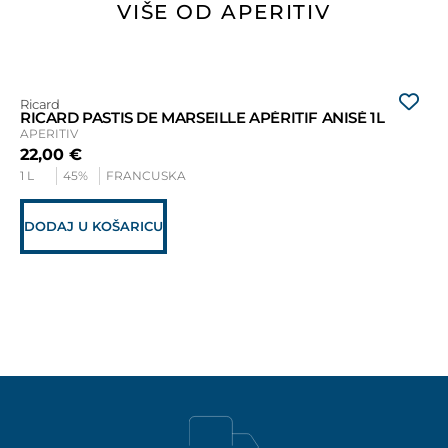
VIŠE OD APERITIV
Ricard
Lil
RICARD PASTIS DE MARSEILLE APÉRITIF ANISÉ 1L
LI
APERITIV
AP
22,00
€
19
1 L
45%
FRANCUSKA
0,7
DODAJ U KOŠARICU
D