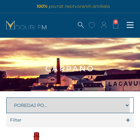
100%
povrat neotvorenih artikala
0
POČETNA
/ CARPANO
CARPANO
Filter