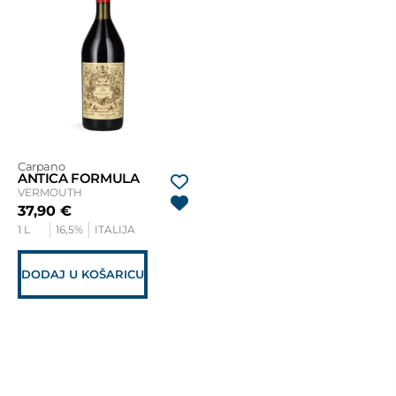
Carpano
ANTICA FORMULA
VERMOUTH
37,90
€
1 L
16,5%
ITALIJA
DODAJ U KOŠARICU