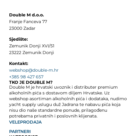
Double M d.o.o.
Franje Fanceva 77
23000 Zadar
Sjedište:
Zemunik Donji XVI/51
23222 Zemunik Donji
Kontakt:
webshop@double-m.hr
+385 98 427 657
TKO JE DOUBLE M?
Double M je hrvatski uvoznik i distributer premium
alkoholnih pića s dostavom diljem Hrvatske. Uz
webshop asortiman alkoholnih pića i dodataka, nudimo
yacht supply uslugu duž Jadrana te nabavu pića koja
nisu dio naše standardne ponude, prilagođenu
potrebama privatnih i poslovnih klijenata.
VELEPRODAJA
PARTNERI