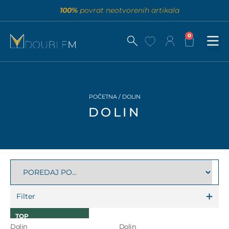
100%
povrat neotvorenih artikala
0
POČETNA
/ DOLIN
DOLIN
Filter
TOP
Dolin
Dolin