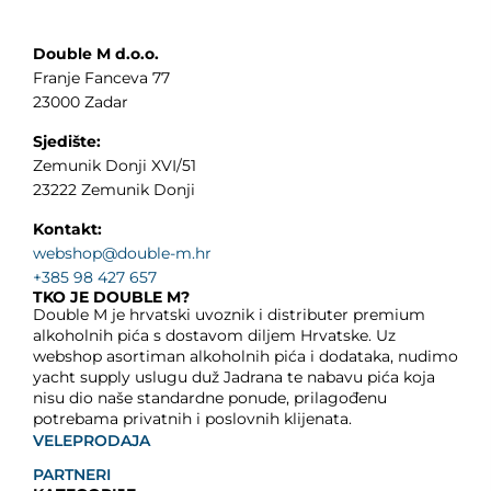
Double M d.o.o.
Franje Fanceva 77
23000 Zadar
Sjedište:
Zemunik Donji XVI/51
23222 Zemunik Donji
Kontakt:
webshop@double-m.hr
+385 98 427 657
TKO JE DOUBLE M?
Double M je hrvatski uvoznik i distributer premium
alkoholnih pića s dostavom diljem Hrvatske. Uz
webshop asortiman alkoholnih pića i dodataka, nudimo
yacht supply uslugu duž Jadrana te nabavu pića koja
nisu dio naše standardne ponude, prilagođenu
potrebama privatnih i poslovnih klijenata.
VELEPRODAJA
PARTNERI