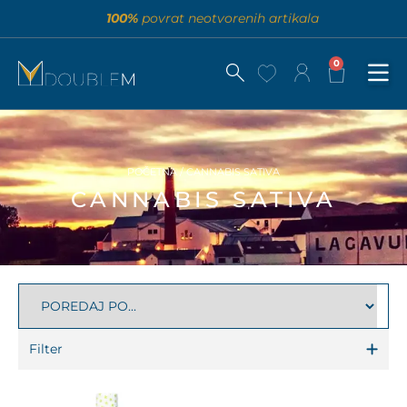
100%
povrat neotvorenih artikala
0
POČETNA
/ CANNABIS SATIVA
CANNABIS SATIVA
Filter