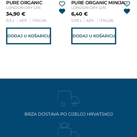
PURE ORGANIC
PURE ORGANIC MINIJATURA
LONDON DRY GIN
LONDON DRY GIN
34,90
€
6,40
€
0,5 L
42%
ITALIJA
0,05 L
42%
ITALIJA
DODAJ U KOŠARICU
DODAJ U KOŠARICU
BRZA DOSTAVA PO CIJELOJ HRVATSKOJ