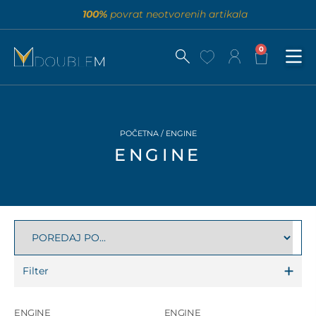
100%
povrat neotvorenih artikala
0
POČETNA
/ ENGINE
ENGINE
Filter
ENGINE
ENGINE