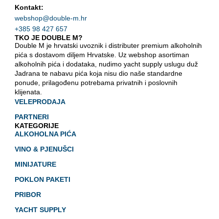
Kontakt:
webshop@double-m.hr
+385 98 427 657
TKO JE DOUBLE M?
Double M je hrvatski uvoznik i distributer premium alkoholnih
pića s dostavom diljem Hrvatske. Uz webshop asortiman
alkoholnih pića i dodataka, nudimo yacht supply uslugu duž
Jadrana te nabavu pića koja nisu dio naše standardne
ponude, prilagođenu potrebama privatnih i poslovnih
klijenata.
VELEPRODAJA
PARTNERI
KATEGORIJE
ALKOHOLNA PIĆA
VINO & PJENUŠCI
MINIJATURE
POKLON PAKETI
PRIBOR
YACHT SUPPLY