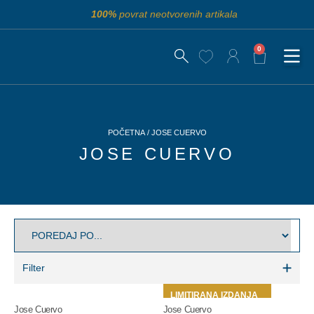
100%
povrat neotvorenih artikala
0
POČETNA
/ JOSE CUERVO
JOSE CUERVO
Filter
LIMITIRANA IZDANJA
Jose Cuervo
Jose Cuervo