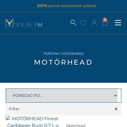
100%
povrat neotvorenih artikala
0
POČETNA
/ MOTÖRHEAD
MOTÖRHEAD
Filter
Motörhead