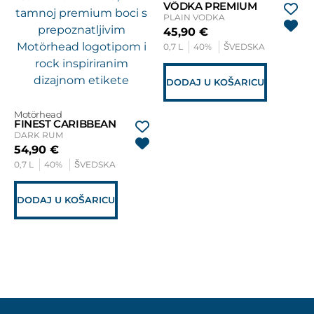
VÖDKA PREMIUM
PLAIN VODKA
45,90
€
0,7 L
40%
ŠVEDSKA
DODAJ U KOŠARICU
Motörhead
FINEST CARIBBEAN
DARK RUM
54,90
€
0,7 L
40%
ŠVEDSKA
DODAJ U KOŠARICU