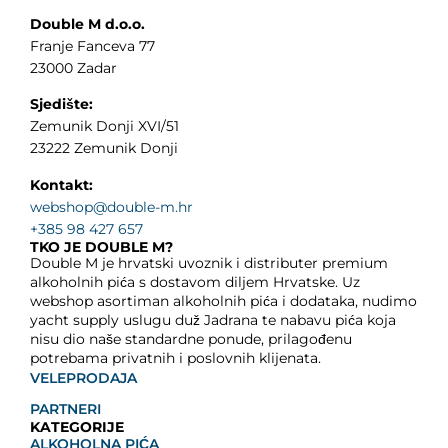
Double M d.o.o.
Franje Fanceva 77
23000 Zadar
Sjedište:
Zemunik Donji XVI/51
23222 Zemunik Donji
Kontakt:
webshop@double-m.hr
+385 98 427 657
TKO JE DOUBLE M?
Double M je hrvatski uvoznik i distributer premium
alkoholnih pića s dostavom diljem Hrvatske. Uz
webshop asortiman alkoholnih pića i dodataka, nudimo
yacht supply uslugu duž Jadrana te nabavu pića koja
nisu dio naše standardne ponude, prilagođenu
potrebama privatnih i poslovnih klijenata.
VELEPRODAJA
PARTNERI
KATEGORIJE
ALKOHOLNA PIĆA