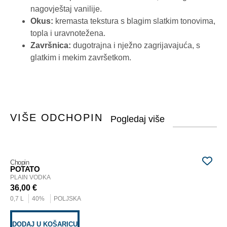
nagovještaj vanilije.
Okus:
kremasta tekstura s blagim slatkim tonovima,
topla i uravnotežena.
Završnica:
dugotrajna i nježno zagrijavajuća, s
glatkim i mekim završetkom.
VIŠE OD
CHOPIN
Chopin
Cho
POTATO
W
PLAIN VODKA
PL
36,00
€
37
0,7 L
40%
POLJSKA
0,7
DODAJ U KOŠARICU
PR