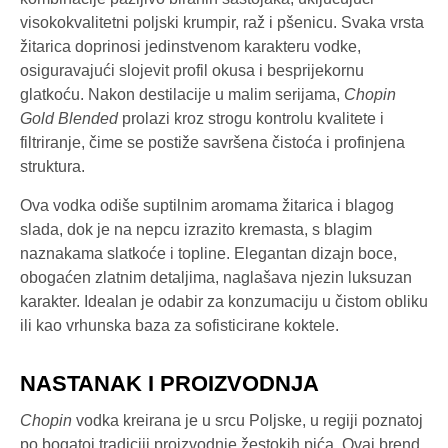
visokokvalitetni poljski krumpir, raž i pšenicu. Svaka vrsta
žitarica doprinosi jedinstvenom karakteru vodke,
osiguravajući slojevit profil okusa i besprijekornu
glatkoću. Nakon destilacije u malim serijama,
Chopin
Gold Blended
prolazi kroz strogu kontrolu kvalitete i
filtriranje, čime se postiže savršena čistoća i profinjena
struktura.
Ova vodka odiše suptilnim aromama žitarica i blagog
slada, dok je na nepcu izrazito kremasta, s blagim
naznakama slatkoće i topline. Elegantan dizajn boce,
obogaćen zlatnim detaljima, naglašava njezin luksuzan
karakter. Idealan je odabir za konzumaciju u čistom obliku
ili kao vrhunska baza za sofisticirane koktele.
NASTANAK I PROIZVODNJA
Chopin
vodka kreirana je u srcu Poljske, u regiji poznatoj
po bogatoj tradiciji proizvodnje žestokih pića. Ovaj brend