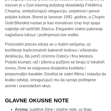
nazvan je u čast slavnog poljskog skladatelja Frédérica
Chopina, simbolizirajući eleganciju, umjetnost i ponos
poljske kulture. Brend je lansiran 1992. godine, a
Chopin
Gold Blended
nastao je kao inovativan izraz koji spaja
najbolje od različitih žitarica. Elegantno zlatno pakiranje
naglašava luksuz i profinjenost ove vodke.
Proizvodni proces odvija se u malim serijama, uz
korištenje tradicionalnih bakrenih kotlova i višestruku
destilaciju, što jamči iznimnu čistoću i finu teksturu.
Poljski krumpir, raž i pšenica pažljivo se biraju iz lokalnih
izvora, čime se osigurava dosljedna kvaliteta i
prepoznatljiv karakter. Destilat se zatim filtrira i ostavlja da
kratko odstoji, omogućujući mu da razvije profinjene
arome i uravnotežen okus.
GLAVNE OKUSNE NOTE
Aroma:
suptilne žitne i sladne note, uz blag