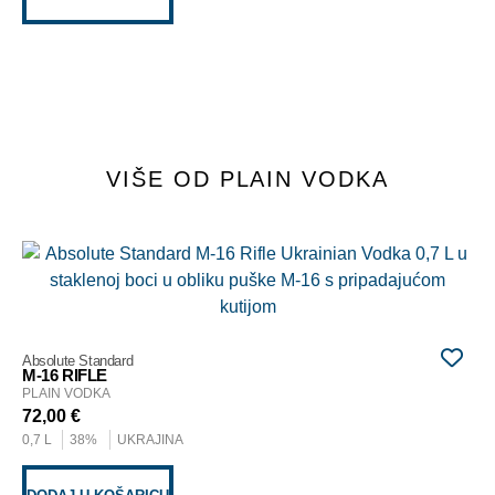
VIŠE OD PLAIN VODKA
Zla
AK
PL
68
Absolute Standard
0,7
M-16 RIFLE
PLAIN VODKA
72,00
€
D
0,7 L
38%
UKRAJINA