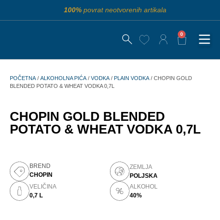
100%
povrat neotvorenih artikala
0
POČETNA
/
ALKOHOLNA PIĆA
/
VODKA
/
PLAIN VODKA
/ CHOPIN GOLD
BLENDED POTATO & WHEAT VODKA 0,7L
CHOPIN GOLD BLENDED
POTATO & WHEAT VODKA 0,7L
BREND
ZEMLJA
CHOPIN
POLJSKA
VELIČINA
ALKOHOL
0,7 L
40%