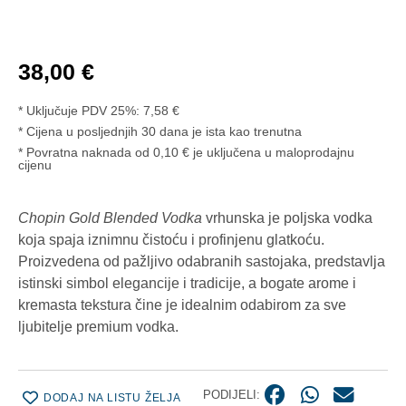
38,00
€
* Uključuje PDV 25%:
7,58
€
Cijena u posljednjih 30 dana je ista kao trenutna
* Povratna naknada od 0,10 € je uključena u maloprodajnu
cijenu
Chopin Gold Blended Vodka
vrhunska je poljska vodka
koja spaja iznimnu čistoću i profinjenu glatkoću.
Proizvedena od pažljivo odabranih sastojaka, predstavlja
istinski simbol elegancije i tradicije, a bogate arome i
kremasta tekstura čine je idealnim odabirom za sve
ljubitelje premium vodka.
PODIJELI:
DODAJ NA LISTU ŽELJA