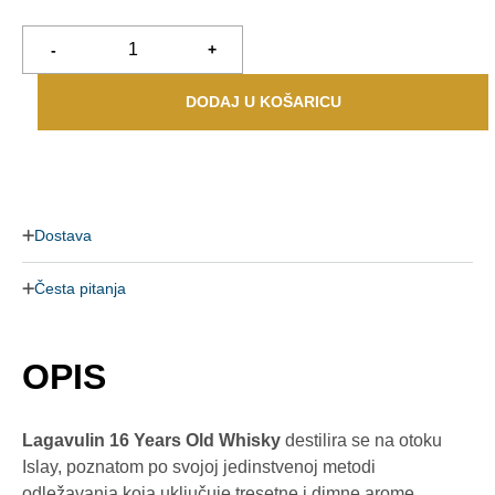
-
+
DODAJ U KOŠARICU
Dostava
Česta pitanja
OPIS
Lagavulin 16 Years Old Whisky
destilira se na otoku
Islay, poznatom po svojoj jedinstvenoj metodi
odležavanja koja uključuje tresetne i dimne arome.