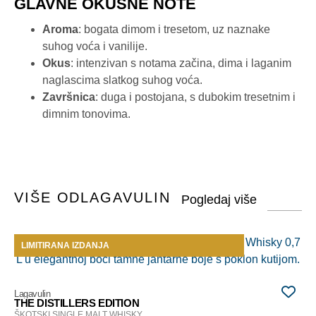
GLAVNE OKUSNE NOTE
Aroma
: bogata dimom i tresetom, uz naznake
suhog voća i vanilije.
Okus
: intenzivan s notama začina, dima i laganim
naglascima slatkog suhog voća.
Završnica
: duga i postojana, s dubokim tresetnim i
dimnim tonovima.
VIŠE OD
LAGAVULIN
LIMITIRANA IZDANJA
L
Lag
9 
ŠK
Lagavulin
12
THE DISTILLERS EDITION
0,7
ŠKOTSKI SINGLE MALT WHISKY