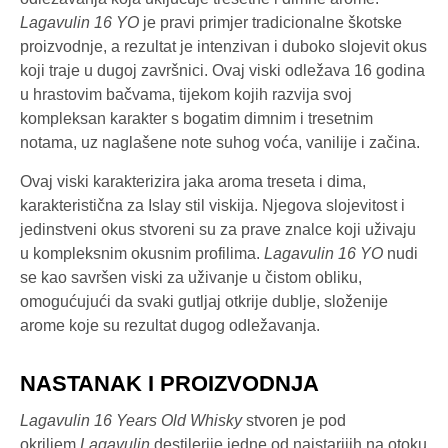
Lagavulin 16 YO
je pravi primjer tradicionalne škotske
proizvodnje, a rezultat je intenzivan i duboko slojevit okus
koji traje u dugoj završnici. Ovaj viski odležava 16 godina
u hrastovim bačvama, tijekom kojih razvija svoj
kompleksan karakter s bogatim dimnim i tresetnim
notama, uz naglašene note suhog voća, vanilije i začina.
Ovaj viski karakterizira jaka aroma treseta i dima,
karakteristična za Islay stil viskija. Njegova slojevitost i
jedinstveni okus stvoreni su za prave znalce koji uživaju
u kompleksnim okusnim profilima.
Lagavulin 16 YO
nudi
se kao savršen viski za uživanje u čistom obliku,
omogućujući da svaki gutljaj otkrije dublje, složenije
arome koje su rezultat dugog odležavanja.
NASTANAK I PROIZVODNJA
Lagavulin 16 Years Old Whisky
stvoren je pod
okriljem
Lagavulin
destilerije jedne od najstarijih na otoku