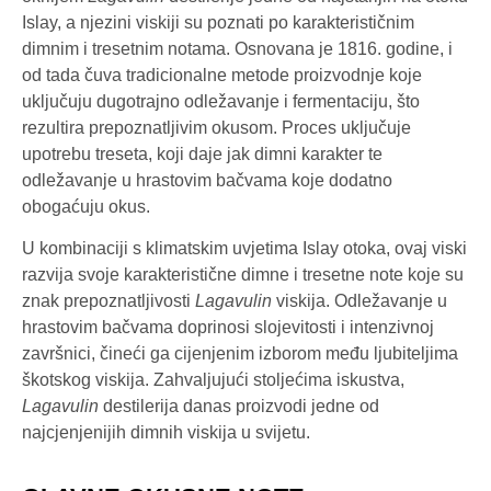
Islay, a njezini viskiji su poznati po karakterističnim
dimnim i tresetnim notama. Osnovana je 1816. godine, i
od tada čuva tradicionalne metode proizvodnje koje
uključuju dugotrajno odležavanje i fermentaciju, što
rezultira prepoznatljivim okusom. Proces uključuje
upotrebu treseta, koji daje jak dimni karakter te
odležavanje u hrastovim bačvama koje dodatno
obogaćuju okus.
U kombinaciji s klimatskim uvjetima Islay otoka, ovaj viski
razvija svoje karakteristične dimne i tresetne note koje su
znak prepoznatljivosti
Lagavulin
viskija. Odležavanje u
hrastovim bačvama doprinosi slojevitosti i intenzivnoj
završnici, čineći ga cijenjenim izborom među ljubiteljima
škotskog viskija. Zahvaljujući stoljećima iskustva,
Lagavulin
destilerija danas proizvodi jedne od
najcjenjenijih dimnih viskija u svijetu.