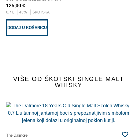
125,00
€
0,7 L
43%
ŠKOTSKA
D
DODAJ U KOŠARICU
VIŠE OD ŠKOTSKI SINGLE MALT
WHISKY
The
15
ŠK
14
The Dalmore
0,7