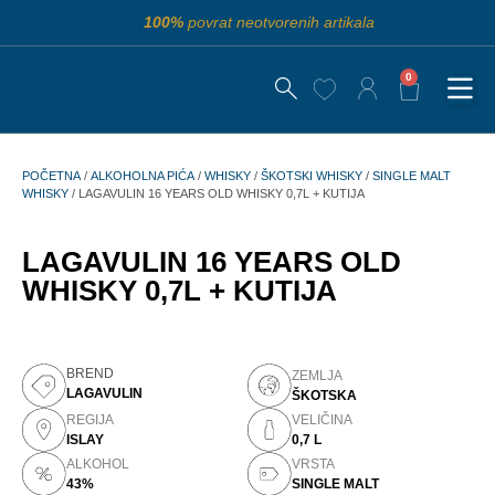
100%
povrat neotvorenih artikala
0
POČETNA
/
ALKOHOLNA PIĆA
/
WHISKY
/
ŠKOTSKI WHISKY
/
SINGLE MALT
WHISKY
/ LAGAVULIN 16 YEARS OLD WHISKY 0,7L + KUTIJA
LAGAVULIN 16 YEARS OLD
WHISKY 0,7L + KUTIJA
BREND
ZEMLJA
LAGAVULIN
ŠKOTSKA
REGIJA
VELIČINA
ISLAY
0,7 L
ALKOHOL
VRSTA
43%
SINGLE MALT