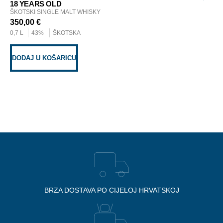
18 YEARS OLD
ŠKOTSKI SINGLE MALT WHISKY
350,00
€
D
0,7 L
43%
ŠKOTSKA
DODAJ U KOŠARICU
BRZA DOSTAVA PO CIJELOJ HRVATSKOJ