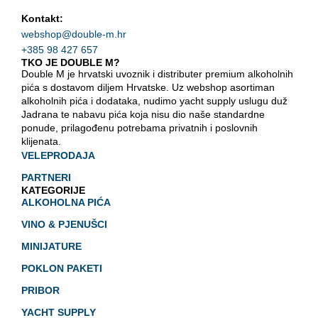
Kontakt:
webshop@double-m.hr
+385 98 427 657
TKO JE DOUBLE M?
Double M je hrvatski uvoznik i distributer premium alkoholnih
pića s dostavom diljem Hrvatske. Uz webshop asortiman
alkoholnih pića i dodataka, nudimo yacht supply uslugu duž
Jadrana te nabavu pića koja nisu dio naše standardne
ponude, prilagođenu potrebama privatnih i poslovnih
klijenata.
VELEPRODAJA
PARTNERI
KATEGORIJE
ALKOHOLNA PIĆA
VINO & PJENUŠCI
MINIJATURE
POKLON PAKETI
PRIBOR
YACHT SUPPLY