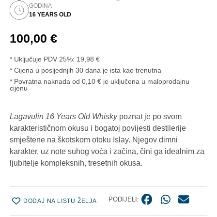
GODINA
16 YEARS OLD
100,00
€
* Uključuje PDV 25%:
19,98
€
Cijena u posljednjih 30 dana je ista kao trenutna
* Povratna naknada od 0,10 € je uključena u maloprodajnu
cijenu
Lagavulin 16 Years Old Whisky
poznat je po svom
karakterističnom okusu i bogatoj povijesti destilerije
smještene na škotskom otoku Islay. Njegov dimni
karakter, uz note suhog voća i začina, čini ga idealnim za
ljubitelje kompleksnih, tresetnih okusa.
PODIJELI:
DODAJ NA LISTU ŽELJA