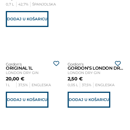
0,7 L
42,7%
ŠPANJOLSKA
DODAJ U KOŠARICU
Gordon's
Gordon's
ORIGINAL 1L
GORDON’S LONDON DRY GIN MINIJATURA 0,05L
LONDON DRY GIN
LONDON DRY GIN
20,00
€
2,50
€
1 L
37,5%
ENGLESKA
0,05 L
37,5%
ENGLESKA
DODAJ U KOŠARICU
DODAJ U KOŠARICU