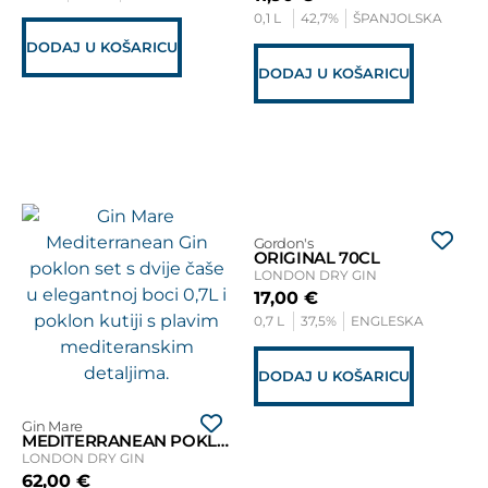
0,1 L
42,7%
ŠPANJOLSKA
DODAJ U KOŠARICU
DODAJ U KOŠARICU
Gordon's
ORIGINAL 70CL
LONDON DRY GIN
17,00
€
0,7 L
37,5%
ENGLESKA
DODAJ U KOŠARICU
Gin Mare
MEDITERRANEAN POKLON SET
LONDON DRY GIN
62,00
€