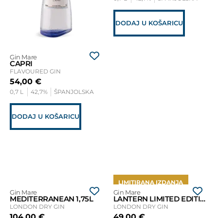
DODAJ U KOŠARICU
Gin Mare
CAPRI
FLAVOURED GIN
54,00
€
0,7 L
42,7%
ŠPANJOLSKA
DODAJ U KOŠARICU
LIMITIRANA IZDANJA
Gin Mare
Gin Mare
MEDITERRANEAN 1,75L
LANTERN LIMITED EDITION
LONDON DRY GIN
LONDON DRY GIN
104,00
€
49,00
€