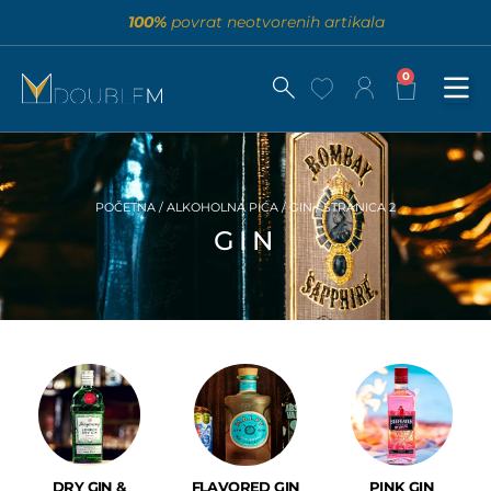
100%
povrat neotvorenih artikala
0
POČETNA
/
ALKOHOLNA PIĆA
/
GIN
/ STRANICA 2
GIN
DRY GIN &
FLAVORED GIN
PINK GIN