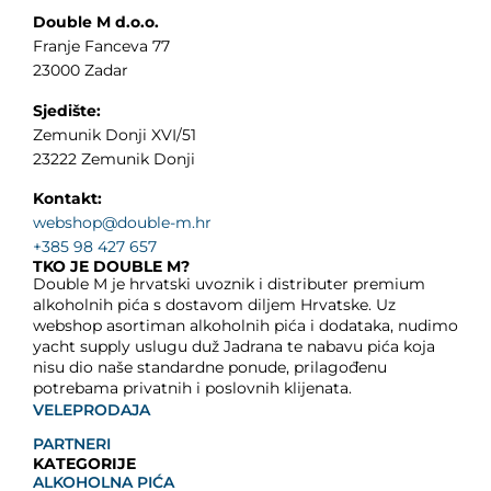
Double M d.o.o.
Franje Fanceva 77
23000 Zadar
Sjedište:
Zemunik Donji XVI/51
23222 Zemunik Donji
Kontakt:
webshop@double-m.hr
+385 98 427 657
TKO JE DOUBLE M?
Double M je hrvatski uvoznik i distributer premium
alkoholnih pića s dostavom diljem Hrvatske. Uz
webshop asortiman alkoholnih pića i dodataka, nudimo
yacht supply uslugu duž Jadrana te nabavu pića koja
nisu dio naše standardne ponude, prilagođenu
potrebama privatnih i poslovnih klijenata.
VELEPRODAJA
PARTNERI
KATEGORIJE
ALKOHOLNA PIĆA