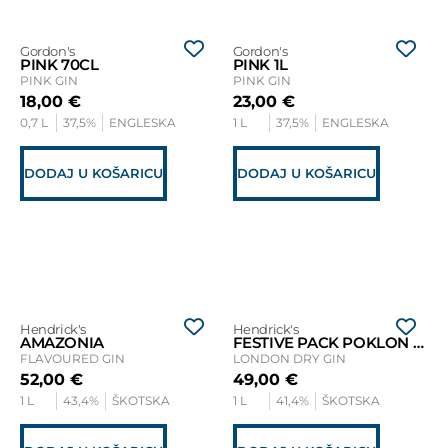
Gordon's
Gordon's
PINK 70CL
PINK 1L
PINK GIN
PINK GIN
18,00
€
23,00
€
0,7 L
37,5%
ENGLESKA
1 L
37,5%
ENGLESKA
DODAJ U KOŠARICU
DODAJ U KOŠARICU
Hendrick's
Hendrick's
AMAZONIA
FESTIVE PACK POKLON SET
FLAVOURED GIN
LONDON DRY GIN
52,00
€
49,00
€
1 L
43,4%
ŠKOTSKA
1 L
41,4%
ŠKOTSKA