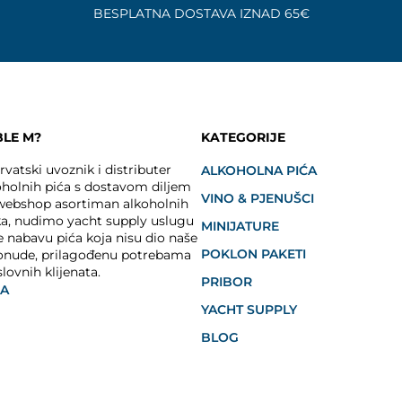
BESPLATNA DOSTAVA IZNAD 65€
BLE M?
KATEGORIJE
vatski uvoznik i distributer
ALKOHOLNA PIĆA
holnih pića s dostavom diljem
VINO & PJENUŠCI
 webshop asortiman alkoholnih
ka, nudimo yacht supply uslugu
MINIJATURE
e nabavu pića koja nisu dio naše
POKLON PAKETI
onude, prilagođenu potrebama
slovnih klijenata.
PRIBOR
JA
YACHT SUPPLY
BLOG