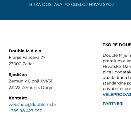
BRZA DOSTAVA PO CIJELOJ HRVATSKOJ
TKO JE DOU
Double M d.o.o.
Double M je hr
Franje Fanceva 77
premium alko
23000 Zadar
Hrvatske. Uz
pića i dodata
Sjedište:
duž Jadrana t
Zemunik Donji XVI/51
standardne p
23222 Zemunik Donji
privatnih i po
VELEPRODA
Kontakt:
PARTNERI
webshop@double-m.hr
+385 98 427 657