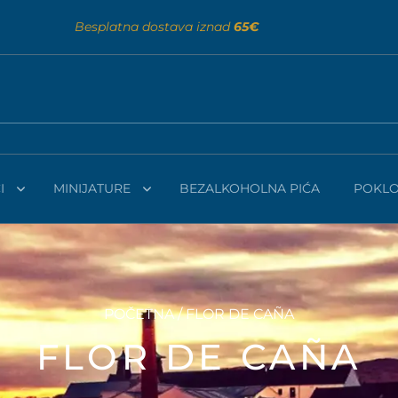
Besplatna dostava iznad
65€
I
MINIJATURE
BEZALKOHOLNA PIĆA
POKLO
POČETNA
/ FLOR DE CAÑA
FLOR DE CAÑA