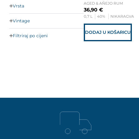
AGED & AÑEJO RUM
Vrsta
36,90
€
0,7 L
40%
NIKARAGVA
Vintage
DODAJ U KOŠARICU
Filtriraj po cijeni