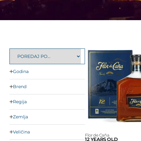
Godina
Brend
Regija
Zemlja
Veličina
Flor de Caña
12 YEARS OLD