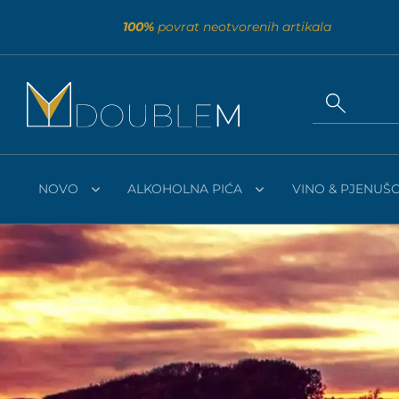
100%
povrat neotvorenih artikala
NOVO
ALKOHOLNA PIĆA
VINO & PJENUŠC