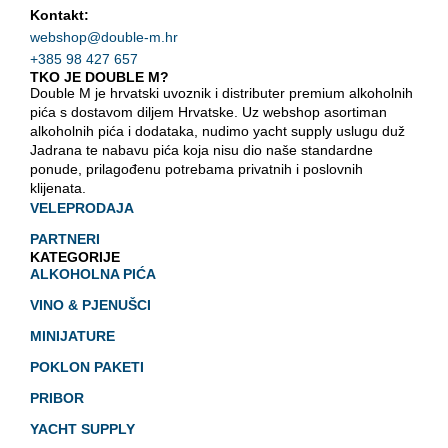
Kontakt:
webshop@double-m.hr
+385 98 427 657
TKO JE DOUBLE M?
Double M je hrvatski uvoznik i distributer premium alkoholnih
pića s dostavom diljem Hrvatske. Uz webshop asortiman
alkoholnih pića i dodataka, nudimo yacht supply uslugu duž
Jadrana te nabavu pića koja nisu dio naše standardne
ponude, prilagođenu potrebama privatnih i poslovnih
klijenata.
VELEPRODAJA
PARTNERI
KATEGORIJE
ALKOHOLNA PIĆA
VINO & PJENUŠCI
MINIJATURE
POKLON PAKETI
PRIBOR
YACHT SUPPLY