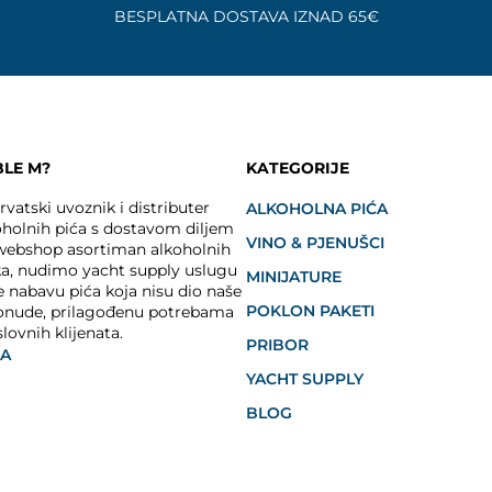
BESPLATNA DOSTAVA IZNAD 65€
BLE M?
KATEGORIJE
vatski uvoznik i distributer
ALKOHOLNA PIĆA
holnih pića s dostavom diljem
VINO & PJENUŠCI
 webshop asortiman alkoholnih
ka, nudimo yacht supply uslugu
MINIJATURE
e nabavu pića koja nisu dio naše
POKLON PAKETI
onude, prilagođenu potrebama
slovnih klijenata.
PRIBOR
JA
YACHT SUPPLY
BLOG