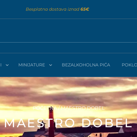
Besplatna dostava iznad
65€
I
MINIJATURE
BEZALKOHOLNA PIĆA
POKLO
POČETNA
/ MAESTRO DOBEL
MAESTRO DOBEL