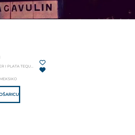
l
BLANCO, SILVER I PLATA TEQUILA
MEKSIKO
OŠARICU