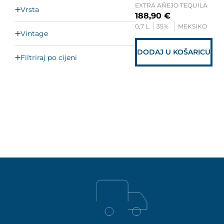
EXTRA AÑEJO TEQUILA
Vrsta
188,90
€
0,7 L
35%
MEKSIKO
Vintage
DODAJ U KOŠARICU
Filtriraj po cijeni