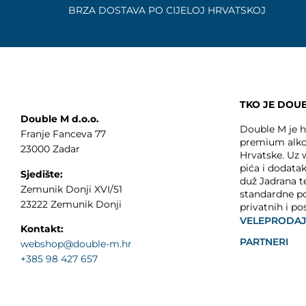
BRZA DOSTAVA PO CIJELOJ HRVATSKOJ
TKO JE DOU
Double M d.o.o.
Double M je hr
Franje Fanceva 77
premium alko
23000 Zadar
Hrvatske. Uz
pića i dodata
Sjedište:
duž Jadrana t
Zemunik Donji XVI/51
standardne p
23222 Zemunik Donji
privatnih i po
VELEPRODA
Kontakt:
PARTNERI
webshop@double-m.hr
+385 98 427 657