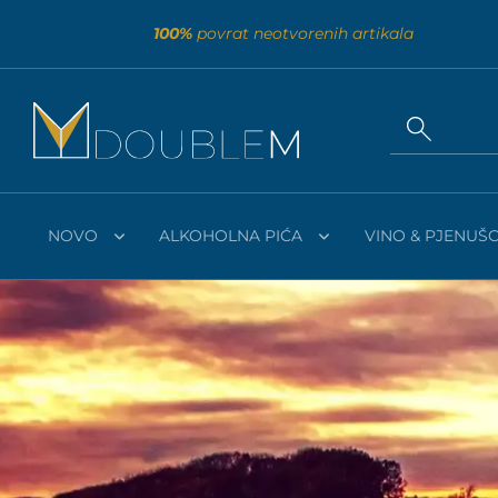
100%
povrat neotvorenih artikala
NOVO
ALKOHOLNA PIĆA
VINO & PJENUŠC