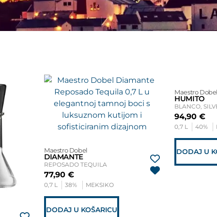
Maestro Dobe
HUMITO
94,90
€
0,7 L
40%
Maestro Dobel
DODAJ U K
DIAMANTE
REPOSADO TEQUILA
77,90
€
0,7 L
38%
MEKSIKO
DODAJ U KOŠARICU