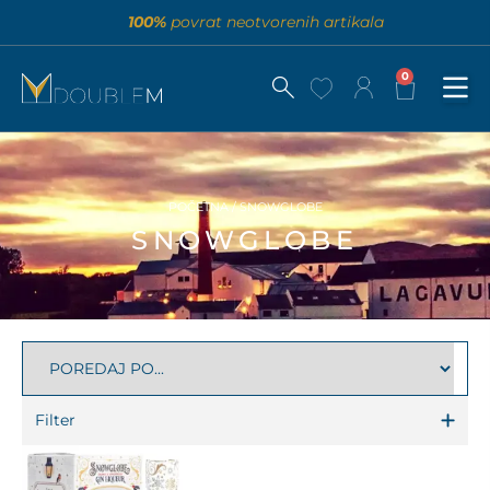
100%
povrat neotvorenih artikala
0
POČETNA
/ SNOWGLOBE
SNOWGLOBE
Filter