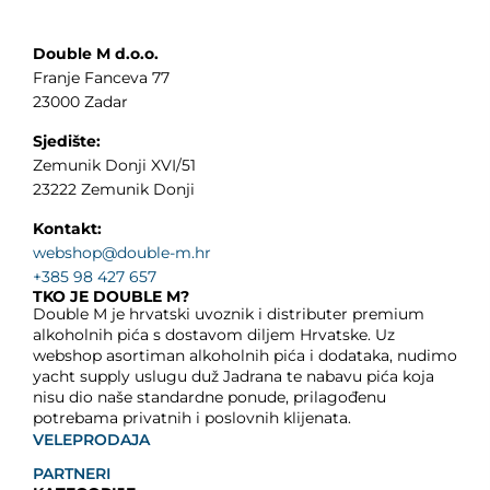
Double M d.o.o.
Franje Fanceva 77
23000 Zadar
Sjedište:
Zemunik Donji XVI/51
23222 Zemunik Donji
Kontakt:
webshop@double-m.hr
+385 98 427 657
TKO JE DOUBLE M?
Double M je hrvatski uvoznik i distributer premium
alkoholnih pića s dostavom diljem Hrvatske. Uz
webshop asortiman alkoholnih pića i dodataka, nudimo
yacht supply uslugu duž Jadrana te nabavu pića koja
nisu dio naše standardne ponude, prilagođenu
potrebama privatnih i poslovnih klijenata.
VELEPRODAJA
PARTNERI