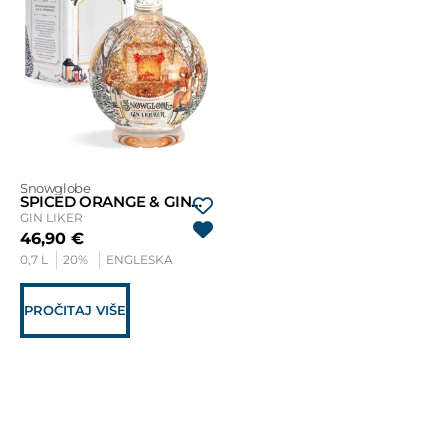
Snowglobe
SPICED ORANGE & GINGERBREAD
GIN LIKER
46,90
€
0,7 L
20%
ENGLESKA
PROČITAJ VIŠE