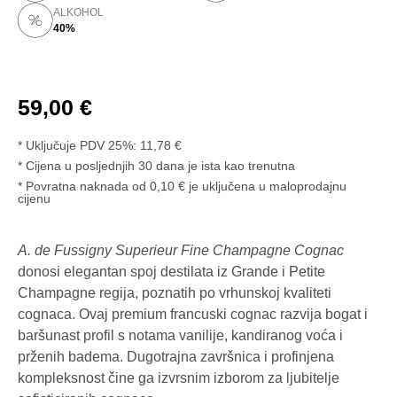
ALKOHOL
40%
59,00
€
* Uključuje PDV 25%:
11,78
€
Cijena u posljednjih 30 dana je ista kao trenutna
* Povratna naknada od 0,10 € je uključena u maloprodajnu
cijenu
A. de Fussigny Superieur Fine Champagne Cognac
donosi elegantan spoj destilata iz Grande i Petite
Champagne regija, poznatih po vrhunskoj kvaliteti
cognaca. Ovaj premium francuski cognac razvija bogat i
baršunast profil s notama vanilije, kandiranog voća i
prženih badema. Dugotrajna završnica i profinjena
kompleksnost čine ga izvrsnim izborom za ljubitelje