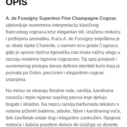
OPIS
A. de Fussigny Superieur Fine Champagne Cognac
utjelovljuje suvremenu interpretaciju klasičnog
francuskog cognaca kroz elegantan stil, izraženu mekoću
i profinjenu aromatiku. Kuća
A. de Fussigny
smještena je
uz obale rijeke Charente, u samom srcu grada Cognaca,
gdje je upravo riječna trgovačka ruta imala važnu ulogu u
razvoju moderne trgovine cognacom. Taj spoj povijesti i
suvremenog pristupa danas definira identitet kuće koja je
poznata po čistim, preciznim i elegantnim cognac
izdanjima.
Na mirisu se otvaraju floralne note, vanilija, kandirana
naranča i tople nijanse svježeg peciva koje djeluju
bogato i skladno. Na nepcu razvija baršunastu teksturu s
notama prženih badema, jabuke, šljive i kandiranog voća,
dok završetak ostaje dug i elegantno zaokružen. Njegova
mekoća i dubina posebno dolaze do izražaja uz deserte