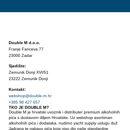
Double M d.o.o.
Franje Fanceva 77
23000 Zadar
Sjedište:
Zemunik Donji XVI/51
23222 Zemunik Donji
Kontakt:
webshop@double-m.hr
+385 98 427 657
TKO JE DOUBLE M?
Double M je hrvatski uvoznik i distributer premium alkoholnih
pića s dostavom diljem Hrvatske. Uz webshop asortiman
alkoholnih pića i dodataka, nudimo yacht supply uslugu duž
Jadrana te nabavu pića koja nisu dio naše standardne