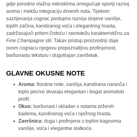
gdje prirodno vlažna mikroklima omogućuje sporiji razvoj
aroma i mekšu integraciju drvenih nota. Tijekom
sazrijevanja cognac postupno razvija slojeve vanilije,
toplih začina, kandiranog voća i elegantnog hrasta,
zadržavajući pritom čistoću i ravnotežu karakterističnu za
Fine Champagne
stil. Takav pristup proizvodnji daje
ovom cognacu njegovu prepoznatljivu profinjenost,
baršunastu teksturu i dugotrajan završetak.
GLAVNE OKUSNE NOTE
Aroma:
floralne note, vanilija, kandirana naranča i
toplo pecivo stvaraju elegantan i bogat aromatski
profil.
Okus:
baršunast i skladan s notama prženih
badema, kandiranog voća i nježnog hrasta.
Završnica:
duga i profinjena s toplim tragovima
vanilije, voća i elegantne slatkoće.