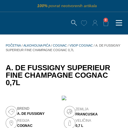
100%
povrat neotvorenih artikala
0
POČETNA
/
ALKOHOLNA PIĆA
/
COGNAC
/
VSOP COGNAC
/ A. DE FUSSIGNY
SUPERIEUR FINE CHAMPAGNE COGNAC 0,7L
A. DE FUSSIGNY SUPERIEUR
FINE CHAMPAGNE COGNAC
0,7L
BREND
ZEMLJA
A. DE FUSSIGNY
FRANCUSKA
REGIJA
VELIČINA
COGNAC
0,7 L