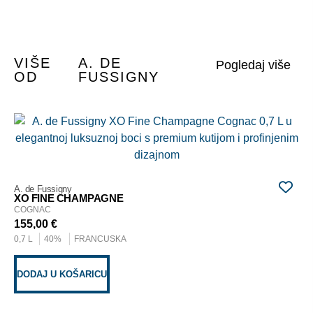
VIŠE
A. DE
OD
FUSSIGNY
A. 
SÉ
CO
35
A. de Fussigny
0,7
XO FINE CHAMPAGNE
COGNAC
155,00
€
D
0,7 L
40%
FRANCUSKA
DODAJ U KOŠARICU