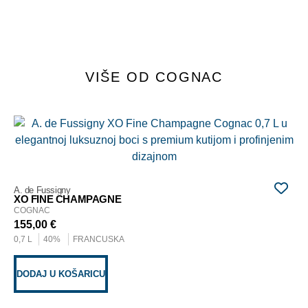
VIŠE OD COGNAC
L
Rém
XO
CO
20
A. de Fussigny
0,7
XO FINE CHAMPAGNE
COGNAC
155,00
€
PR
0,7 L
40%
FRANCUSKA
DODAJ U KOŠARICU