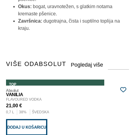
Okus:
bogat, uravnotežen, s glatkim notama
kremaste pšenice.
Završnica:
dugotrajna, čista i suptilno toplija na
kraju.
VIŠE OD
ABSOLUT
TOP
Absolut
Abs
VANILIA
SE
FLAVOURED VODKA
FL
21,00
€
31
0,7 L
38%
ŠVEDSKA
0,0
DODAJ U KOŠARICU
D