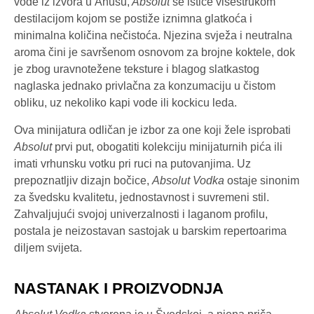
vode iz izvora u Åhusu,
Absolut
se ističe višestrukom
destilacijom kojom se postiže iznimna glatkoća i
minimalna količina nečistoća. Njezina svježa i neutralna
aroma čini je savršenom osnovom za brojne koktele, dok
je zbog uravnotežene teksture i blagog slatkastog
naglaska jednako privlačna za konzumaciju u čistom
obliku, uz nekoliko kapi vode ili kockicu leda.
Ova minijatura odličan je izbor za one koji žele isprobati
Absolut
prvi put, obogatiti kolekciju minijaturnih pića ili
imati vrhunsku votku pri ruci na putovanjima. Uz
prepoznatljiv dizajn bočice,
Absolut Vodka
ostaje sinonim
za švedsku kvalitetu, jednostavnost i suvremeni stil.
Zahvaljujući svojoj univerzalnosti i laganom profilu,
postala je neizostavan sastojak u barskim repertoarima
diljem svijeta.
NASTANAK I PROIZVODNJA