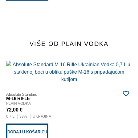
VIŠE OD PLAIN VODKA
Zla
AK
PL
68
Absolute Standard
0,7
M-16 RIFLE
PLAIN VODKA
72,00
€
D
0,7 L
38%
UKRAJINA
DODAJ U KOŠARICU