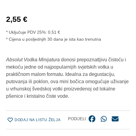
2,55
€
* Uključuje PDV 25%:
0,51
€
Cijena u posljednjih 30 dana je ista kao trenutna
Absolut Vodka Minijatura
donosi prepoznatljivu čistoću i
mekoću jedne od najpopularnijih svjetskih votka u
praktičnom malom formatu. Idealna za degustaciju,
putovanja ili poklon, ova mini bočica omogućuje uživanje
u vrhunskoj švedskoj votki proizvedenoj od lokalne
pšenice i kristalno čiste vode.
PODIJELI:
DODAJ NA LISTU ŽELJA