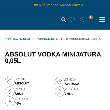
100%
povrat neotvorenih artikala
0
POČETNA
/
MINIJATURE
/
VODKA MINI
/ ABSOLUT VODKA MINIJATURA 0,05L
ABSOLUT VODKA MINIJATURA
0,05L
BREND
ZEMLJA
ABSOLUT
ŠVEDSKA
REGIJA
VELIČINA
ÅHUS
0,05 L
ALKOHOL
40%