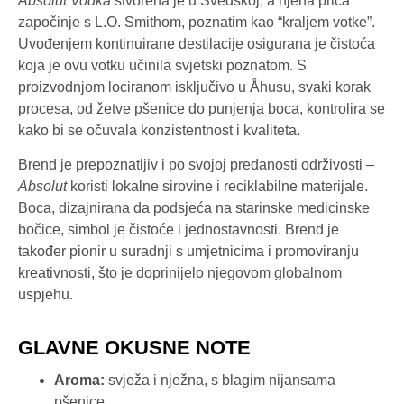
Absolut Vodka
stvorena je u Švedskoj, a njena priča
započinje s L.O. Smithom, poznatim kao “kraljem votke”.
Uvođenjem kontinuirane destilacije osigurana je čistoća
koja je ovu votku učinila svjetski poznatom. S
proizvodnjom lociranom isključivo u Åhusu, svaki korak
procesa, od žetve pšenice do punjenja boca, kontrolira se
kako bi se očuvala konzistentnost i kvaliteta.
Brend je prepoznatljiv i po svojoj predanosti održivosti –
Absolut
koristi lokalne sirovine i reciklabilne materijale.
Boca, dizajnirana da podsjeća na starinske medicinske
bočice, simbol je čistoće i jednostavnosti. Brend je
također pionir u suradnji s umjetnicima i promoviranju
kreativnosti, što je doprinijelo njegovom globalnom
uspjehu.
GLAVNE OKUSNE NOTE
Aroma:
svježa i nježna, s blagim nijansama
pšenice.