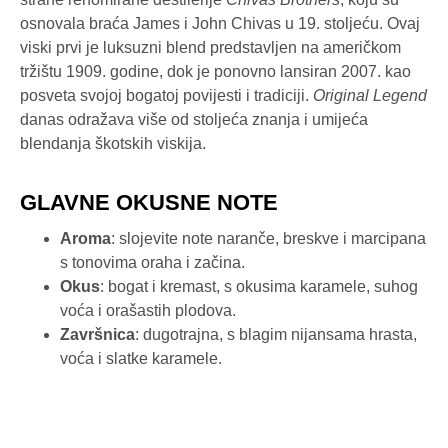
osnovala braća James i John Chivas u 19. stoljeću. Ovaj
viski prvi je luksuzni blend predstavljen na američkom
tržištu 1909. godine, dok je ponovno lansiran 2007. kao
posveta svojoj bogatoj povijesti i tradiciji.
Original Legend
danas odražava više od stoljeća znanja i umijeća
blendanja škotskih viskija.
GLAVNE OKUSNE NOTE
Aroma
: slojevite note naranče, breskve i marcipana
s tonovima oraha i začina.
Okus
: bogat i kremast, s okusima karamele, suhog
voća i orašastih plodova.
Završnica
: dugotrajna, s blagim nijansama hrasta,
voća i slatke karamele.