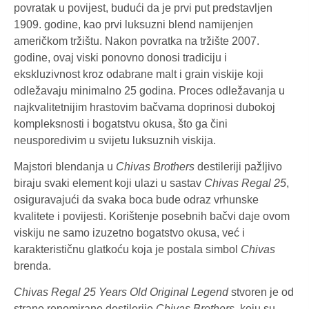
povratak u povijest, budući da je prvi put predstavljen
1909. godine, kao prvi luksuzni blend namijenjen
američkom tržištu. Nakon povratka na tržište 2007.
godine, ovaj viski ponovno donosi tradiciju i
ekskluzivnost kroz odabrane malt i grain viskije koji
odležavaju minimalno 25 godina. Proces odležavanja u
najkvalitetnijim hrastovim bačvama doprinosi dubokoj
kompleksnosti i bogatstvu okusa, što ga čini
neusporedivim u svijetu luksuznih viskija.
Majstori blendanja u
Chivas Brothers
destileriji pažljivo
biraju svaki element koji ulazi u sastav
Chivas Regal 25
,
osiguravajući da svaka boca bude odraz vrhunske
kvalitete i povijesti. Korištenje posebnih bačvi daje ovom
viskiju ne samo izuzetno bogatstvo okusa, već i
karakterističnu glatkoću koja je postala simbol
Chivas
brenda.
Chivas Regal 25 Years Old Original Legend
stvoren je od
strane renomirane destilerije
Chivas Brothers
, koju su