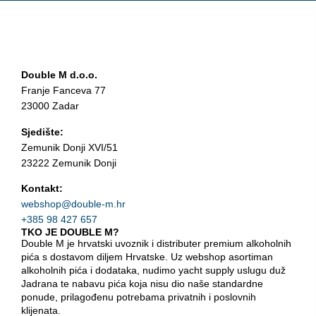
Double M d.o.o.
Franje Fanceva 77
23000 Zadar
Sjedište:
Zemunik Donji XVI/51
23222 Zemunik Donji
Kontakt:
webshop@double-m.hr
+385 98 427 657
TKO JE DOUBLE M?
Double M je hrvatski uvoznik i distributer premium alkoholnih
pića s dostavom diljem Hrvatske. Uz webshop asortiman
alkoholnih pića i dodataka, nudimo yacht supply uslugu duž
Jadrana te nabavu pića koja nisu dio naše standardne
ponude, prilagođenu potrebama privatnih i poslovnih
klijenata.