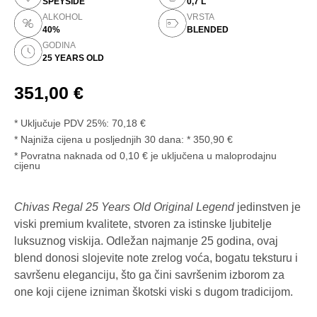
SPEYSIDE
0,7 L
ALKOHOL
VRSTA
40%
BLENDED
GODINA
25 YEARS OLD
351,00
€
* Uključuje PDV 25%:
70,18
€
Najniža cijena u posljednjih 30 dana:
350,90
€
* Povratna naknada od 0,10 € je uključena u maloprodajnu
cijenu
Chivas Regal 25 Years Old Original Legend
jedinstven je
viski premium kvalitete, stvoren za istinske ljubitelje
luksuznog viskija. Odležan najmanje 25 godina, ovaj
blend donosi slojevite note zrelog voća, bogatu teksturu i
savršenu eleganciju, što ga čini savršenim izborom za
one koji cijene izniman škotski viski s dugom tradicijom.