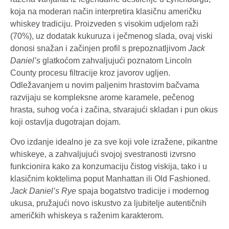
koja na moderan način interpretira klasičnu američku
whiskey tradiciju. Proizveden s visokim udjelom raži
(70%), uz dodatak kukuruza i ječmenog slada, ovaj viski
donosi snažan i začinjen profil s prepoznatljivom
Jack
Daniel’s
glatkoćom zahvaljujući poznatom Lincoln
County procesu filtracije kroz javorov ugljen.
Odležavanjem u novim paljenim hrastovim bačvama
razvijaju se kompleksne arome karamele, pečenog
hrasta, suhog voća i začina, stvarajući skladan i pun okus
koji ostavlja dugotrajan dojam.
Ovo izdanje idealno je za sve koji vole izražene, pikantne
whiskeye, a zahvaljujući svojoj svestranosti izvrsno
funkcionira kako za konzumaciju čistog viskija, tako i u
klasičnim koktelima poput Manhattan ili Old Fashioned.
Jack Daniel’s Rye
spaja bogatstvo tradicije i modernog
ukusa, pružajući novo iskustvo za ljubitelje autentičnih
američkih whiskeya s raženim karakterom.