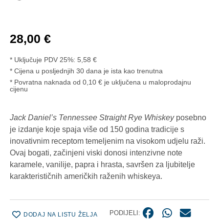
28,00
€
* Uključuje PDV 25%:
5,58
€
Cijena u posljednjih 30 dana je ista kao trenutna
* Povratna naknada od 0,10 € je uključena u maloprodajnu
cijenu
Jack Daniel’s Tennessee Straight Rye Whiskey
posebno
je izdanje koje spaja više od 150 godina tradicije s
inovativnim receptom temeljenim na visokom udjelu raži.
Ovaj bogati, začinjeni viski donosi intenzivne note
karamele, vanilije, papra i hrasta, savršen za ljubitelje
karakterističnih američkih raženih whiskeya.
PODIJELI:
DODAJ NA LISTU ŽELJA