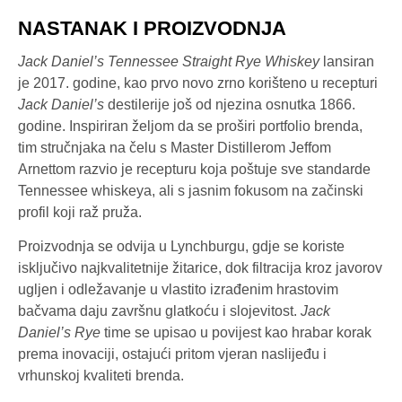
NASTANAK I PROIZVODNJA
Jack Daniel’s Tennessee Straight Rye Whiskey
lansiran
je 2017. godine, kao prvo novo zrno korišteno u recepturi
Jack Daniel’s
destilerije još od njezina osnutka 1866.
godine. Inspiriran željom da se proširi portfolio brenda,
tim stručnjaka na čelu s Master Distillerom Jeffom
Arnettom razvio je recepturu koja poštuje sve standarde
Tennessee whiskeya, ali s jasnim fokusom na začinski
profil koji raž pruža.
Proizvodnja se odvija u Lynchburgu, gdje se koriste
isključivo najkvalitetnije žitarice, dok filtracija kroz javorov
ugljen i odležavanje u vlastito izrađenim hrastovim
bačvama daju završnu glatkoću i slojevitost.
Jack
Daniel’s Rye
time se upisao u povijest kao hrabar korak
prema inovaciji, ostajući pritom vjeran naslijeđu i
vrhunskoj kvaliteti brenda.