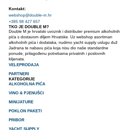
Kontakt:
webshop@double-m.hr
+385 98 427 657
TKO JE DOUBLE M?
Double M je hrvatski uvoznik i distributer premium alkoholnih
pića s dostavom diljem Hrvatske. Uz webshop asortiman
alkoholnih pića i dodataka, nudimo yacht supply uslugu duž
Jadrana te nabavu pića koja nisu dio naše standardne
ponude, prilagođenu potrebama privatnih i poslovnih
klijenata.
VELEPRODAJA
PARTNERI
KATEGORIJE
ALKOHOLNA PIĆA
VINO & PJENUŠCI
MINIJATURE
POKLON PAKETI
PRIBOR
YACHT SUPPLY