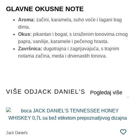
GLAVNE OKUSNE NOTE
Aroma:
začini, karamela, suho voće i lagani trag
dima.
Okus:
pikantan i bogat, s izraženim tonovima crnog
papra, vanilije, karamele i pečenog hrasta.
Završnica:
dugotrajna i zagrijavajuća, s trajnim
notama začina, meda i drvenastih tonova.
VIŠE OD
JACK DANIEL'S
Jac
AP
AM
Jack Daniel's
24