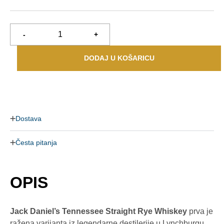
-
+
DODAJ U KOŠARICU
Dostava
Česta pitanja
OPIS
Jack Daniel’s Tennessee Straight Rye Whiskey
prva je
ražena varijanta iz legendarne destilerije u Lynchburgu,