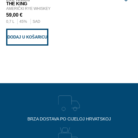
THE KING
AMERIČKI RYE WHISKEY
59,00
€
D
0,7 L
45%
SAD
DODAJ U KOŠARICU
BRZA DOSTAVA PO CIJELOJ HRVATSKOJ