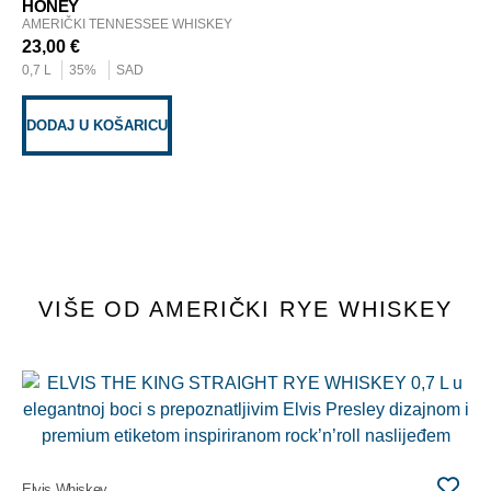
HONEY
0,7
AMERIČKI TENNESSEE WHISKEY
23,00
€
0,7 L
35%
SAD
D
DODAJ U KOŠARICU
VIŠE OD AMERIČKI RYE WHISKEY
Whi
10
AM
80
Elvis Whiskey
0,7