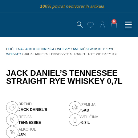
100%
povrat neotvorenih artikala
0
POČETNA
/
ALKOHOLNA PIĆA
/
WHISKY
/
AMERIČKI WHISKEY
/
RYE
WHISKEY
/ JACK DANIEL’S TENNESSEE STRAIGHT RYE WHISKEY 0,7L
JACK DANIEL’S TENNESSEE
STRAIGHT RYE WHISKEY 0,7L
BREND
ZEMLJA
JACK DANIEL'S
SAD
REGIJA
VELIČINA
TENNESSEE
0,7 L
ALKOHOL
45%