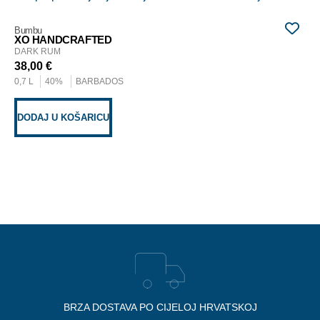
Bumbu
Pla
XO HANDCRAFTED
XO
DARK RUM
DA
38,00
€
77
0,7 L
40%
BARBADOS
1 L
DODAJ U KOŠARICU
D
BRZA DOSTAVA PO CIJELOJ HRVATSKOJ