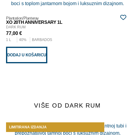
Pla
PX
DA
Plantation/Planteray
65
XO 20TH ANNIVERSARY 1L
0,7
DARK RUM
77,00
€
1 L
40%
BARBADOS
D
DODAJ U KOŠARICU
VIŠE OD DARK RUM
LIMITIRANA IZDANJA