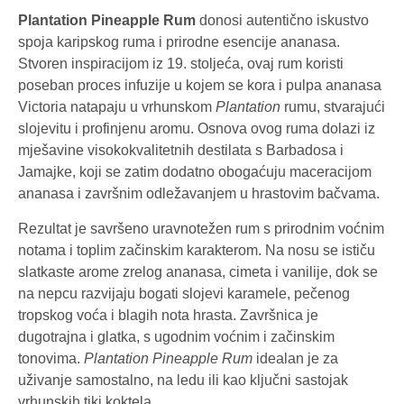
Plantation Pineapple Rum
donosi autentično iskustvo
spoja karipskog ruma i prirodne esencije ananasa.
Stvoren inspiracijom iz 19. stoljeća, ovaj rum koristi
poseban proces infuzije u kojem se kora i pulpa ananasa
Victoria natapaju u vrhunskom
Plantation
rumu, stvarajući
slojevitu i profinjenu aromu. Osnova ovog ruma dolazi iz
mješavine visokokvalitetnih destilata s Barbadosa i
Jamajke, koji se zatim dodatno obogaćuju maceracijom
ananasa i završnim odležavanjem u hrastovim bačvama.
Rezultat je savršeno uravnotežen rum s prirodnim voćnim
notama i toplim začinskim karakterom. Na nosu se ističu
slatkaste arome zrelog ananasa, cimeta i vanilije, dok se
na nepcu razvijaju bogati slojevi karamele, pečenog
tropskog voća i blagih nota hrasta. Završnica je
dugotrajna i glatka, s ugodnim voćnim i začinskim
tonovima.
Plantation Pineapple Rum
idealan je za
uživanje samostalno, na ledu ili kao ključni sastojak
vrhunskih tiki koktela.