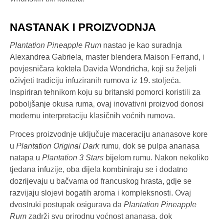
NASTANAK I PROIZVODNJA
Plantation Pineapple Rum
nastao je kao suradnja
Alexandrea Gabriela, master blendera Maison Ferrand, i
povjesničara koktela Davida Wondricha, koji su željeli
oživjeti tradiciju infuziranih rumova iz 19. stoljeća.
Inspiriran tehnikom koju su britanski pomorci koristili za
poboljšanje okusa ruma, ovaj inovativni proizvod donosi
modernu interpretaciju klasičnih voćnih rumova.
Proces proizvodnje uključuje maceraciju ananasove kore
u
Plantation Original Dark
rumu, dok se pulpa ananasa
natapa u
Plantation 3 Stars
bijelom rumu. Nakon nekoliko
tjedana infuzije, oba dijela kombiniraju se i dodatno
dozrijevaju u bačvama od francuskog hrasta, gdje se
razvijaju slojevi bogatih aroma i kompleksnosti. Ovaj
dvostruki postupak osigurava da
Plantation Pineapple
Rum
zadrži svu prirodnu voćnost ananasa, dok