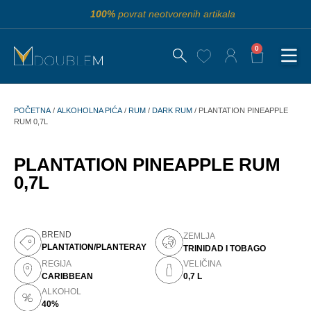
100%
povrat neotvorenih artikala
0
POČETNA
/
ALKOHOLNA PIĆA
/
RUM
/
DARK RUM
/ PLANTATION PINEAPPLE
RUM 0,7L
PLANTATION PINEAPPLE RUM
0,7L
BREND
ZEMLJA
PLANTATION/PLANTERAY
TRINIDAD I TOBAGO
REGIJA
VELIČINA
CARIBBEAN
0,7 L
ALKOHOL
40%