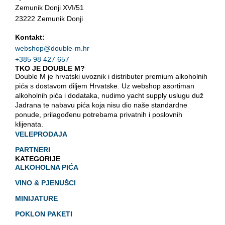
Zemunik Donji XVI/51
23222 Zemunik Donji
Kontakt:
webshop@double-m.hr
+385 98 427 657
TKO JE DOUBLE M?
Double M je hrvatski uvoznik i distributer premium alkoholnih
pića s dostavom diljem Hrvatske. Uz webshop asortiman
alkoholnih pića i dodataka, nudimo yacht supply uslugu duž
Jadrana te nabavu pića koja nisu dio naše standardne
ponude, prilagođenu potrebama privatnih i poslovnih
klijenata.
VELEPRODAJA
PARTNERI
KATEGORIJE
ALKOHOLNA PIĆA
VINO & PJENUŠCI
MINIJATURE
POKLON PAKETI