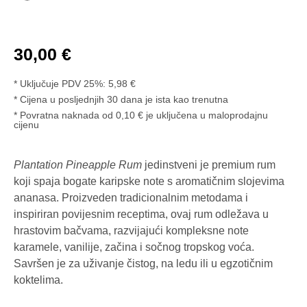
30,00
€
* Uključuje PDV 25%:
5,98
€
Cijena u posljednjih 30 dana je ista kao trenutna
* Povratna naknada od 0,10 € je uključena u maloprodajnu
cijenu
Plantation Pineapple Rum
jedinstveni je premium rum
koji spaja bogate karipske note s aromatičnim slojevima
ananasa. Proizveden tradicionalnim metodama i
inspiriran povijesnim receptima, ovaj rum odležava u
hrastovim bačvama, razvijajući kompleksne note
karamele, vanilije, začina i sočnog tropskog voća.
Savršen je za uživanje čistog, na ledu ili u egzotičnim
koktelima.