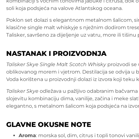
kombinaciji s voćnim tonovima jabuke i citrusa, dok ok
soli koja podsjeća na valove Atlantskog oceana.
Poklon set dolazi s elegantnom metalnom šalicom, si
klasične single malt whiskyje s nježnim dodirom treset
Talisker, savršeno za dijeljenje uz vatru, more ili tišinu
NASTANAK I PROIZVODNJA
Talisker Skye Single Malt Scotch Whisky
proizvodi se u
oblikovanog morem i vjetrom. Destilacija se odvija u 
Voda korištena u proizvodnji dolazi iz izvora koji teku
Talisker Skye
odležava u pažljivo odabranim bačvama 
slojevitu kombinaciju dima, vanilije, začina i meke sla
elegantno, s metalnom šalicom koja podsjeća na izvo
GLAVNE OKUSNE NOTE
Aroma
: morska sol, dim, citrus i topli tonovi vanili