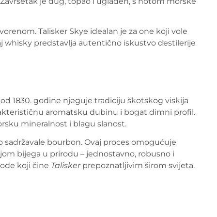
a. Završetak je dug, topao i uglađen, s notom morske
enom. Talisker Skye idealan je za one koji vole
j whisky predstavlja autentično iskustvo destilerije
ja od 1830. godine njeguje tradiciju škotskog viskija
akterističnu aromatsku dubinu i bogat dimni profil.
orsku mineralnost i blagu slanost.
no sadržavale bourbon. Ovaj proces omogućuje
jom bijega u prirodu – jednostavno, robusno i
ode koji čine
Talisker
prepoznatljivim širom svijeta.