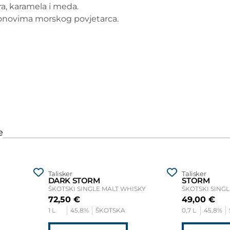
ra, karamela i meda.
m tonovima morskog povjetarca.
Talisker
Talisker
DARK STORM
STORM
ŠKOTSKI SINGLE MALT WHISKY
ŠKOTSKI SING
72,50
€
49,00
€
1 L
45,8%
ŠKOTSKA
0,7 L
45,8%