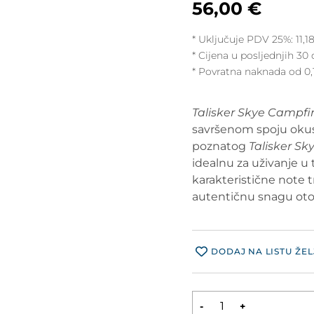
56,00
€
* Uključuje PDV 25%:
11,1
Cijena u posljednjih 30 
* Povratna naknada od 0,
Talisker Skye Campfi
savršenom spoju okusa
poznatog
Talisker Sk
idealnu za uživanje u t
karakteristične note tr
autentičnu snagu oto
DODAJ NA LISTU ŽEL
-
+