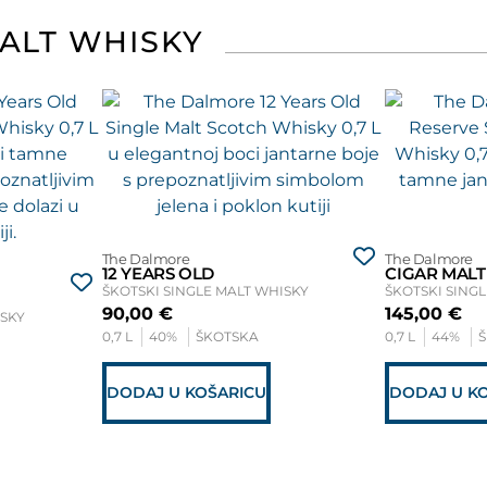
MALT WHISKY
The Dalmore
The Dalmore
12 YEARS OLD
CIGAR MALT
ŠKOTSKI SINGLE MALT WHISKY
ŠKOTSKI SING
90,00
€
145,00
€
ISKY
0,7 L
40%
ŠKOTSKA
0,7 L
44%
DODAJ U KOŠARICU
DODAJ U K