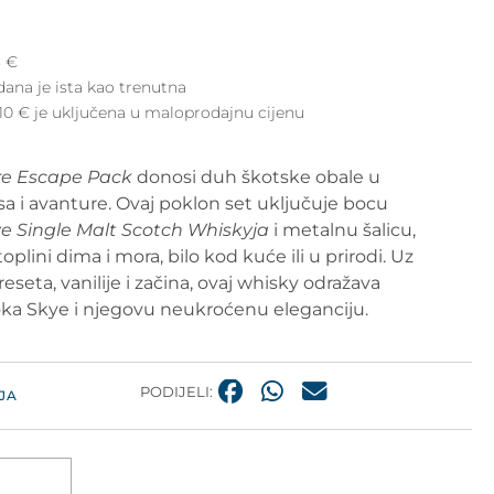
8
€
dana je ista kao trenutna
10 € je uključena u maloprodajnu cijenu
re Escape Pack
donosi duh škotske obale u
 i avanture. Ovaj poklon set uključuje bocu
ye Single Malt Scotch Whiskyja
i metalnu šalicu,
oplini dima i mora, bilo kod kuće ili u prirodi. Uz
eseta, vanilije i začina, ovaj whisky odražava
ka Skye i njegovu neukroćenu eleganciju.
PODIJELI:
JA