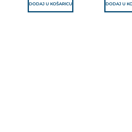
DODAJ U KOŠARICU
DODAJ U K