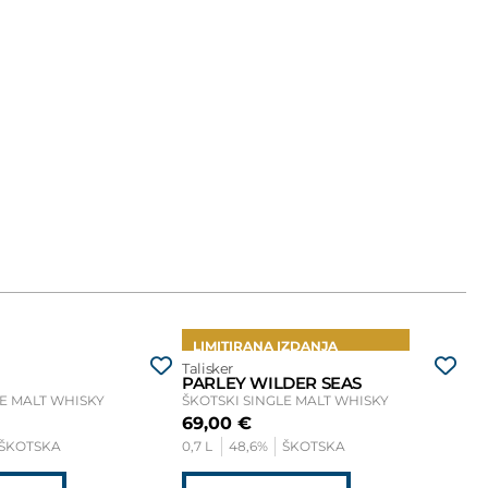
LIMITIRANA IZDANJA
L
Talisker
Tal
PARLEY WILDER SEAS
DI
LE MALT WHISKY
ŠKOTSKI SINGLE MALT WHISKY
ŠK
69,00
€
6
ŠKOTSKA
0,7 L
48,6%
ŠKOTSKA
0,7