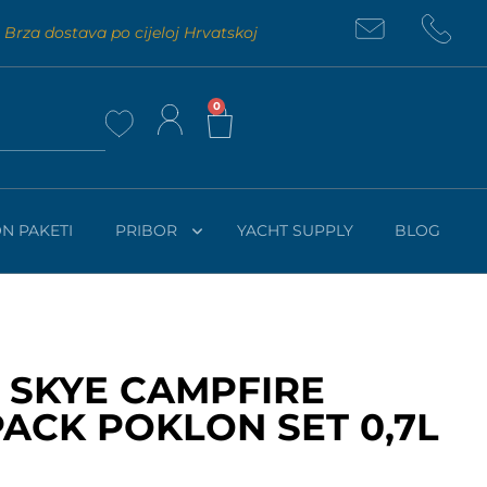
Brza dostava po cijeloj Hrvatskoj
0
N PAKETI
PRIBOR
YACHT SUPPLY
BLOG
 SKYE CAMPFIRE
ACK POKLON SET 0,7L