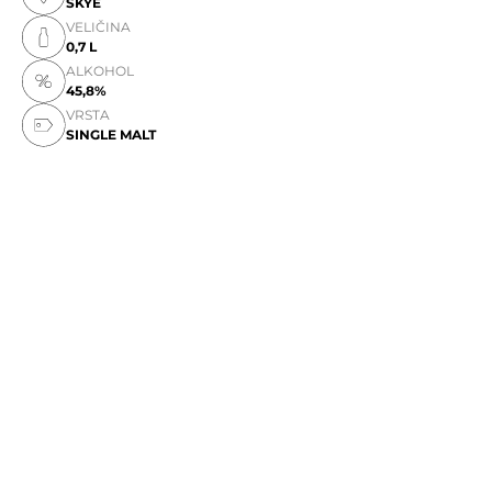
SKYE
VELIČINA
0,7 L
ALKOHOL
45,8%
VRSTA
SINGLE MALT