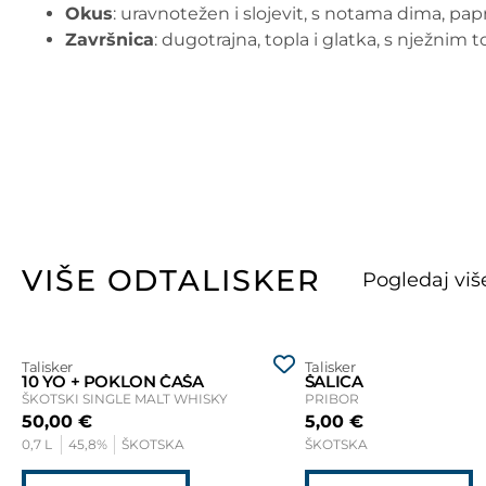
Okus
: uravnotežen i slojevit, s notama dima, pap
Završnica
: dugotrajna, topla i glatka, s nježni
VIŠE OD
TALISKER
Talisker
Talisker
10 YO + POKLON ČAŠA
ŠALICA
ŠKOTSKI SINGLE MALT WHISKY
PRIBOR
50,00
€
5,00
€
0,7 L
45,8%
ŠKOTSKA
ŠKOTSKA