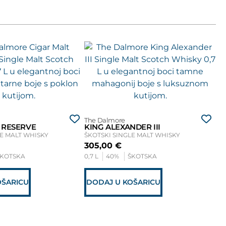
Ob
LI
The Dalmore
ŠK
 RESERVE
KING ALEXANDER III
7
LE MALT WHISKY
ŠKOTSKI SINGLE MALT WHISKY
0,7
305,00
€
ŠKOTSKA
0,7 L
40%
ŠKOTSKA
D
OŠARICU
DODAJ U KOŠARICU