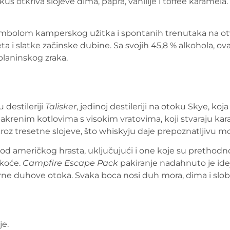
us otkriva slojeve dima, papra, vanilije i toffee karamel
mbolom kamperskog užitka i spontanih trenutaka na otvor
a i slatke začinske dubine. Sa svojih 45,8 % alkohola, ova
 planinskog zraka.
 destileriji
Talisker
, jedinoj destileriji na otoku Skye, ko
bakrenim kotlovima s visokim vratovima, koji stvaraju kar
 kroz tresetne slojeve, što whiskyju daje prepoznatljivu m
od američkog hrasta, uključujući i one koje su prethod
tkoće.
Campfire Escape Pack
pakiranje nadahnuto je ide
rne duhove otoka. Svaka boca nosi duh mora, dima i slob
je.