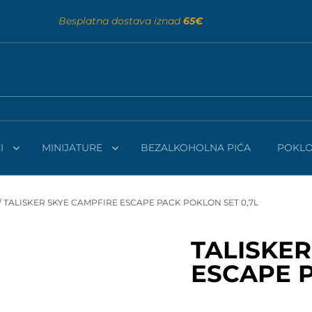
Besplatna dostava iznad
65€
I
MINIJATURE
BEZALKOHOLNA PIĆA
POKLO
/ TALISKER SKYE CAMPFIRE ESCAPE PACK POKLON SET 0,7L
TALISKER
ESCAPE P