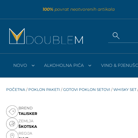
100%
povrat neotvorenih artikala
NOVO
ALKOHOLNA PIĆA
VINO & PJENUŠC
POČETNA
/
POKLON PAKETI
/
GOTOVI POKLON SETOVI
/
WHISKY SET
BREND
TALISKER
ZEMLJA
ŠKOTSKA
REGIJA