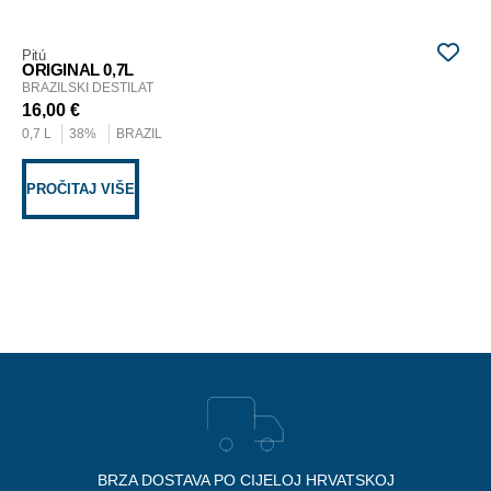
Pitú
Pit
ORIGINAL 0,7L
OR
BRAZILSKI DESTILAT
BRA
16,00
€
19
0,7 L
38%
BRAZIL
1 L
PROČITAJ VIŠE
D
BRZA DOSTAVA PO CIJELOJ HRVATSKOJ