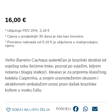
16,00
€
* Uključuje PDV 25%:
3,18
€
Cijena u posljednjih 30 dana je ista kao trenutna
* Povratna naknada od 0,10 € je uključena u maloprodajnu
cijenu
Velho Barreiro Cachaça
autentičan je brazilski destilat od
svježeg soka šećerne trske, poznat po svježim, biljnim
notama i blagoj slatkoći. Idealan je za pripremu klasičnog
koktela Caipirinha, a svojim uravnoteženim okusom i
atraktivnom ambalažom unosi pravi dašak brazilske
kulture u svaku čašu.
PODIJELI:
DODAJ NA LISTU ŽELJA