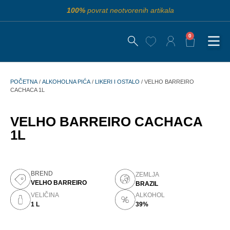
100%
povrat neotvorenih artikala
0
POČETNA
/
ALKOHOLNA PIĆA
/
LIKERI I OSTALO
/ VELHO BARREIRO
CACHACA 1L
VELHO BARREIRO CACHACA
1L
BREND
ZEMLJA
VELHO BARREIRO
BRAZIL
VELIČINA
ALKOHOL
1 L
39%