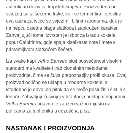
autentičan doživljaj tropskih krajeva. Proizvedena od
svježeg soka šećerne trske, koji se fermentira i destilira,
ova cachaça ističe se svježim i biljnim aromama, dok je
na nepcu osjetna blaga slatkoća i zaokružen karakter.
Zahvaljujući tome, izvrstan je izbor za izradu koktela
poput Caipirinhe, gdje spaja kiselkaste note limete s
primamljivom slatkoćom šećera.
Iza svake kapi
Velho Barreiro
stoji posvećenost visokim
standardima kvalitete i tradicionalnim metodama
proizvodnje, čime se čuva prepoznatljiv profil okusa. Ovaj
proizvod odlično se uklapa u moderne koktele, a
istodobno je dovoljno pitak da se može poslužiti i čist ili s
ledom. Zahvaljujući svojoj vibrantnoj i pristupačnoj aromi,
Velho Barreiro
odavno je zauzeo važno mjesto na
policama zaljubljenika u egzotična pića.
NASTANAK I PROIZVODNJA