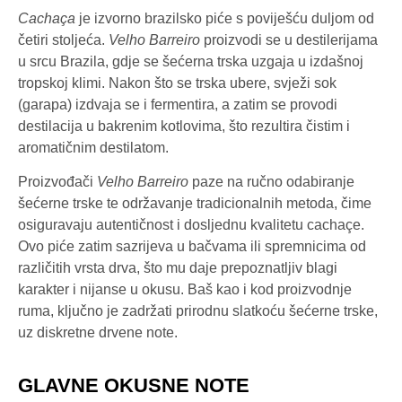
Cachaça
je izvorno brazilsko piće s poviješću duljom od
četiri stoljeća.
Velho Barreiro
proizvodi se u destilerijama
u srcu Brazila, gdje se šećerna trska uzgaja u izdašnoj
tropskoj klimi. Nakon što se trska ubere, svježi sok
(garapa) izdvaja se i fermentira, a zatim se provodi
destilacija u bakrenim kotlovima, što rezultira čistim i
aromatičnim destilatom.
Proizvođači
Velho Barreiro
paze na ručno odabiranje
šećerne trske te održavanje tradicionalnih metoda, čime
osiguravaju autentičnost i dosljednu kvalitetu cachaçe.
Ovo piće zatim sazrijeva u bačvama ili spremnicima od
različitih vrsta drva, što mu daje prepoznatljiv blagi
karakter i nijanse u okusu. Baš kao i kod proizvodnje
ruma, ključno je zadržati prirodnu slatkoću šećerne trske,
uz diskretne drvene note.
GLAVNE OKUSNE NOTE