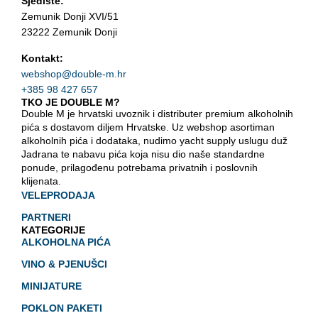
Sjedište:
Zemunik Donji XVI/51
23222 Zemunik Donji
Kontakt:
webshop@double-m.hr
+385 98 427 657
TKO JE DOUBLE M?
Double M je hrvatski uvoznik i distributer premium alkoholnih
pića s dostavom diljem Hrvatske. Uz webshop asortiman
alkoholnih pića i dodataka, nudimo yacht supply uslugu duž
Jadrana te nabavu pića koja nisu dio naše standardne
ponude, prilagođenu potrebama privatnih i poslovnih
klijenata.
VELEPRODAJA
PARTNERI
KATEGORIJE
ALKOHOLNA PIĆA
VINO & PJENUŠCI
MINIJATURE
POKLON PAKETI