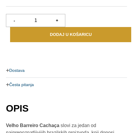
-
+
DODAJ U KOŠARICU
Dostava
Česta pitanja
OPIS
Velho Barreiro Cachaça
slovi za jedan od
najprepoznatljivijih brazilskih proizvoda, koji donosi