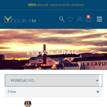
100%
povrat neotvorenih artikala
0
POČETNA
/ ELIJAH CRAIG
ELIJAH CRAIG
Filter