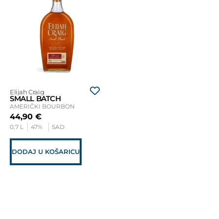
Elijah Craig
SMALL BATCH
AMERIČKI BOURBON
44,90
€
0,7 L
47%
SAD
DODAJ U KOŠARICU