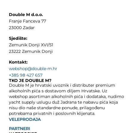
Double M d.o.o.
Franje Fanceva 77
23000 Zadar
Sjedište:
Zemunik Donji XVI/51
23222 Zemunik Donji
Kontakt:
webshop@double-m.hr
+385 98 427 657
TKO JE DOUBLE M?
Double M je hrvatski uvoznik i distributer premium
alkoholnih pića s dostavom diljem Hrvatske. Uz
webshop asortiman alkoholnih pića i dodataka, nudimo
yacht supply uslugu duž Jadrana te nabavu pića koja
nisu dio naše standardne ponude, prilagođenu
potrebama privatnih i poslovnih klijenata.
VELEPRODAJA
PARTNERI