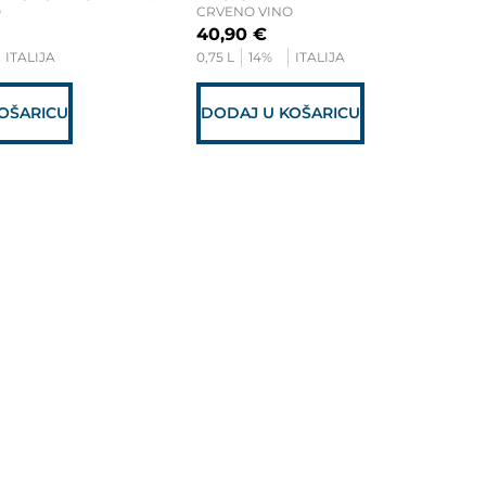
O
CRVENO VINO
40,90
€
ITALIJA
0,75 L
14%
ITALIJA
OŠARICU
DODAJ U KOŠARICU