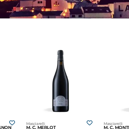
Masciarelli
Masciarelli
IGNON
M. C. MERLOT