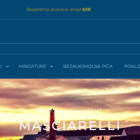
Besplatna dostava iznad
65€
I
MINIJATURE
BEZALKOHOLNA PIĆA
POKLO
POČETNA
/ MASCIARELLI
MASCIARELLI