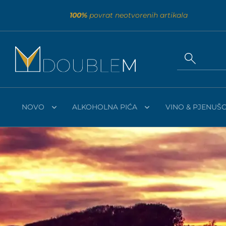
100%
povrat neotvorenih artikala
NOVO
ALKOHOLNA PIĆA
VINO & PJENUŠC