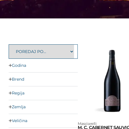
Godina
Brend
Regija
Zemlja
Veličina
Masciarelli
M. C. CABERNET SAUV