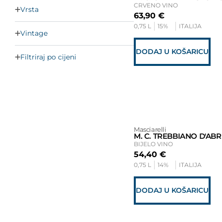
CRVENO VINO
Vrsta
63,90
€
0,75 L
15%
ITALIJA
Vintage
DODAJ U KOŠARICU
Filtriraj po cijeni
Masciarelli
M. C. TREBBIANO D'AB
BIJELO VINO
54,40
€
0,75 L
14%
ITALIJA
DODAJ U KOŠARICU