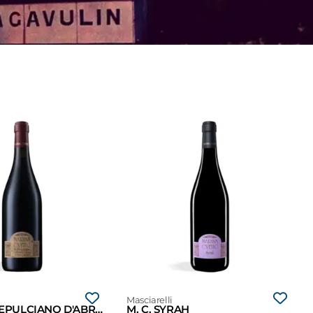
Masciarelli
M. C. MONTEPULCIANO D'ABRUZZO
M. C. SYRAH