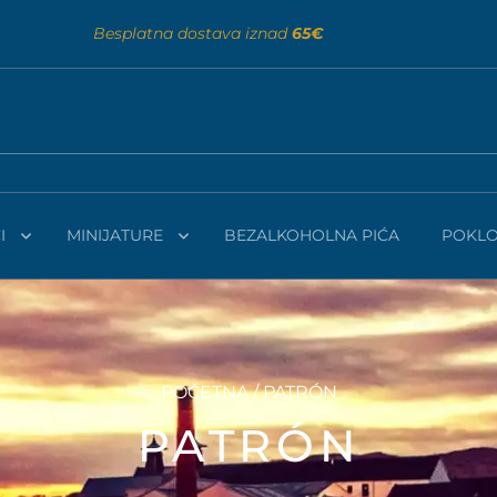
Besplatna dostava iznad
65€
I
MINIJATURE
BEZALKOHOLNA PIĆA
POKLO
POČETNA
/ PATRÓN
PATRÓN