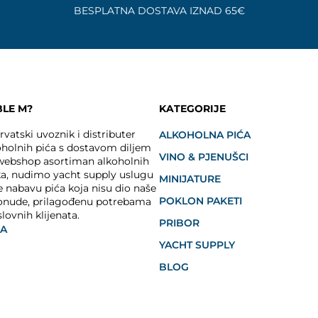
BESPLATNA DOSTAVA IZNAD 65€
BLE M?
KATEGORIJE
vatski uvoznik i distributer
ALKOHOLNA PIĆA
holnih pića s dostavom diljem
VINO & PJENUŠCI
 webshop asortiman alkoholnih
ka, nudimo yacht supply uslugu
MINIJATURE
e nabavu pića koja nisu dio naše
POKLON PAKETI
onude, prilagođenu potrebama
slovnih klijenata.
PRIBOR
JA
YACHT SUPPLY
BLOG