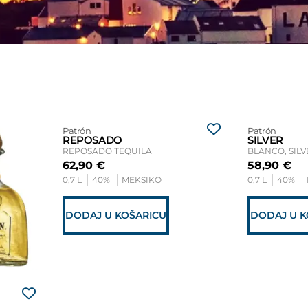
Patrón
Patrón
REPOSADO
SILVER
REPOSADO TEQUILA
62,90
€
58,90
€
0,7 L
40%
MEKSIKO
0,7 L
40%
DODAJ U KOŠARICU
DODAJ U K