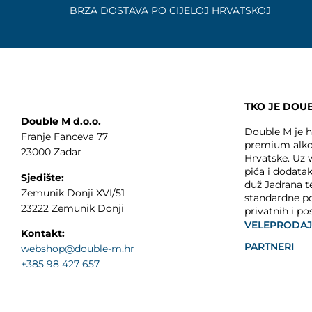
BRZA DOSTAVA PO CIJELOJ HRVATSKOJ
TKO JE DOU
Double M d.o.o.
Double M je hr
Franje Fanceva 77
premium alko
23000 Zadar
Hrvatske. Uz
pića i dodata
Sjedište:
duž Jadrana t
Zemunik Donji XVI/51
standardne p
23222 Zemunik Donji
privatnih i po
VELEPRODA
Kontakt:
PARTNERI
webshop@double-m.hr
+385 98 427 657