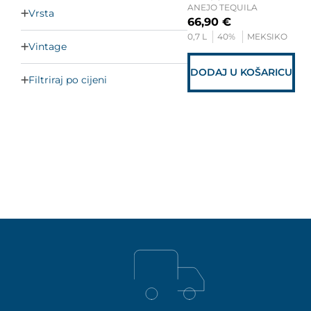
ANEJO TEQUILA
Vrsta
66,90
€
0,7 L
40%
MEKSIKO
Vintage
DODAJ U KOŠARICU
Filtriraj po cijeni