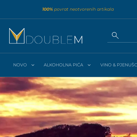
100%
povrat neotvorenih artikala
NOVO
ALKOHOLNA PIĆA
VINO & PJENUŠC