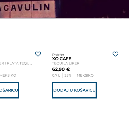
Patrón
XO CAFE
BLANCO, SILVER I PLATA TEQUILA
TEQUILA LIKER
62,90
€
MEKSIKO
0,7 L
35%
MEKSIKO
OŠARICU
DODAJ U KOŠARICU