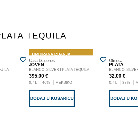
PLATA TEQUILA
LIMITIRANA IZDANJA
Casa Dragones
Olmeca
JOVEN
PLATA
QUILA
BLANCO, SILVER I PLATA TEQUILA
BLANCO, SILVER
395,00
€
32,00
€
0,7 L
40%
MEKSIKO
0,7 L
38%
DODAJ U KOŠARICU
DODAJ U KO