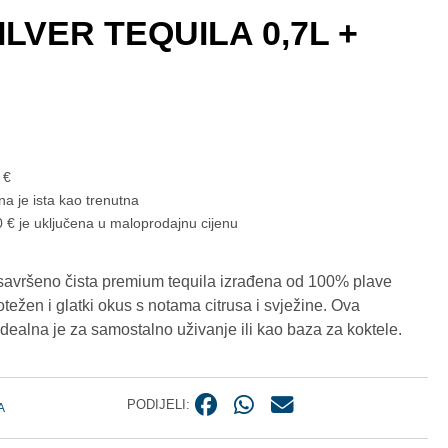
LVER TEQUILA 0,7L +
8
€
na je ista kao trenutna
 € je uključena u maloprodajnu cijenu
savršeno čista premium tequila izrađena od 100% plave
težen i glatki okus s notama citrusa i svježine. Ova
idealna je za samostalno uživanje ili kao baza za koktele.
PODIJELI:
A