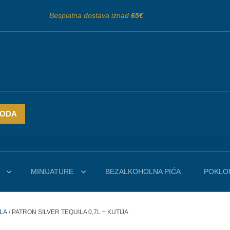
Besplatna dostava iznad
65€
VODA
MINIJATURE
BEZALKOHOLNA PIĆA
POKLON
ILA
/ PATRON SILVER TEQUILA 0,7L + KUTIJA