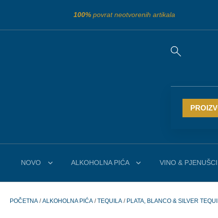
100%
povrat neotvorenih artikala
PROIZ
NOVO
ALKOHOLNA PIĆA
VINO & PJENUŠCI
POČETNA
/
ALKOHOLNA PIĆA
/
TEQUILA
/
PLATA, BLANCO & SILVER TEQU