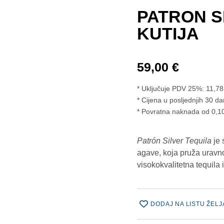
PATRON SI
KUTIJA
59,00
€
* Uključuje PDV 25%:
11,7
Cijena u posljednjih 30 da
* Povratna naknada od 0,10
Patrón Silver Tequila
je 
agave, koja pruža uravno
visokokvalitetna tequila 
DODAJ NA LISTU ŽELJ