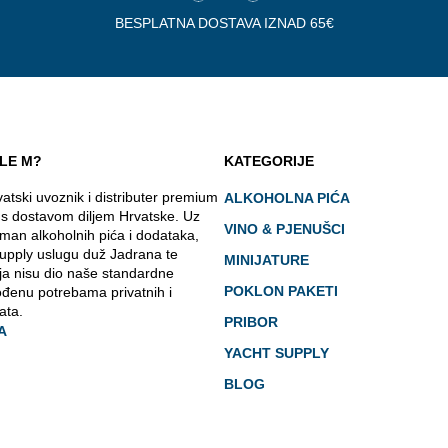
BESPLATNA DOSTAVA IZNAD 65€
LE M?
KATEGORIJE
atski uvoznik i distributer premium
ALKOHOLNA PIĆA
 s dostavom diljem Hrvatske. Uz
VINO & PJENUŠCI
man alkoholnih pića i dodataka,
upply uslugu duž Jadrana te
MINIJATURE
ja nisu dio naše standardne
POKLON PAKETI
ođenu potrebama privatnih i
ata.
PRIBOR
A
YACHT SUPPLY
BLOG