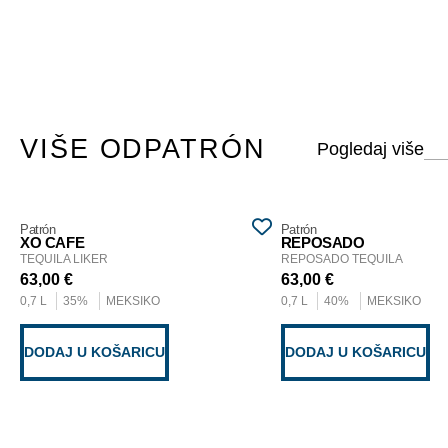
VIŠE OD
PATRÓN
Patrón
Patrón
XO CAFE
REPOSADO
TEQUILA LIKER
REPOSADO TEQUILA
63,00
€
63,00
€
0,7 L
35%
MEKSIKO
0,7 L
40%
MEKSIKO
DODAJ U KOŠARICU
DODAJ U KOŠARICU