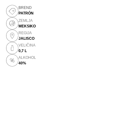
BREND
PATRÓN
ZEMLJA
MEKSIKO
REGIJA
JALISCO
VELIČINA
0,7 L
ALKOHOL
40%