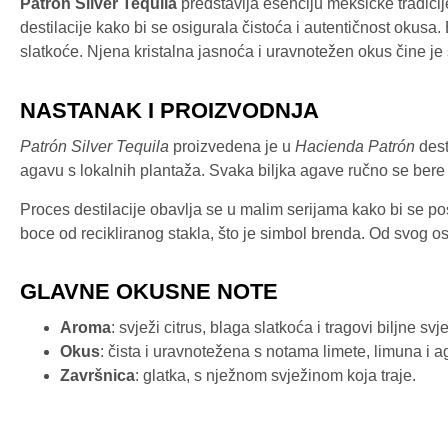
Patrón Silver Tequila
predstavlja esenciju meksičke tradicije
destilacije kako bi se osigurala čistoća i autentičnost okus
slatkoće. Njena kristalna jasnoća i uravnotežen okus čine je s
NASTANAK I PROIZVODNJA
Patrón Silver Tequila
proizvedena je u
Hacienda Patrón
dest
agavu s lokalnih plantaža. Svaka biljka agave ručno se bere 
Proces destilacije obavlja se u malim serijama kako bi se pos
boce od recikliranog stakla, što je simbol brenda. Od svog o
GLAVNE OKUSNE NOTE
Aroma
: svježi citrus, blaga slatkoća i tragovi biljne svj
Okus
: čista i uravnotežena s notama limete, limuna i a
Završnica
: glatka, s nježnom svježinom koja traje.