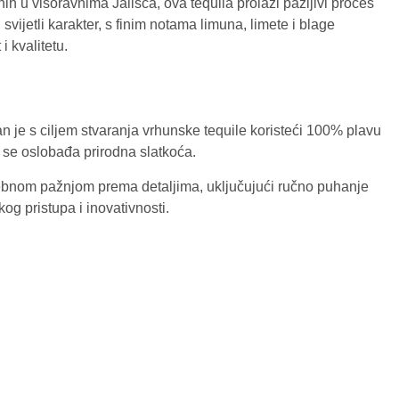
nih u visoravnima Jalisca, ova tequila prolazi pažljivi proces
svijetli karakter, s finim notama limuna, limete i blage
i kvalitetu.
an je s ciljem stvaranja vrhunske tequile koristeći 100% plavu
 se oslobađa prirodna slatkoća.
ebnom pažnjom prema detaljima, uključujući ručno puhanje
g pristupa i inovativnosti.