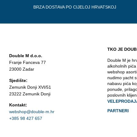
BRZA DOSTAVA PO CIJELOJ HRVATSKOJ
TKO JE DOUB
Double M d.o.o.
Double M je hrv
Franje Fanceva 77
alkoholnih pića
23000 Zadar
webshop asorti
nudimo yacht s
Sjedište:
nabavu pića ko
Zemunik Donji XVI/51
ponude, prilag
23222 Zemunik Donji
poslovnih klijen
VELEPRODAJ
Kontakt:
PARTNERI
webshop@double-m.hr
+385 98 427 657