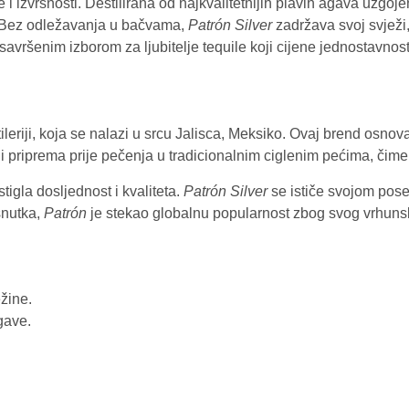
 i izvrsnosti. Destilirana od najkvalitetnijih plavih agava uzgoje
a. Bez odležavanja u bačvama,
Patrón Silver
zadržava svoj svježi, 
avršenim izborom za ljubitelje tequile koji cijene jednostavnost 
ileriji, koja se nalazi u srcu Jalisca, Meksiko. Ovaj brend osnov
i priprema prije pečenja u tradicionalnim ciglenim pećima, čime
tigla dosljednost i kvaliteta.
Patrón Silver
se ističe svojom pos
snutka,
Patrón
je stekao globalnu popularnost zbog svog vrhunsko
ežine.
gave.