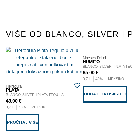
VIŠE OD BLANCO, SILVER I 
Maestro Dobel
HUMITO
BLANCO, SILVER I PLATA TE
95,00
€
0,7 L
40%
MEKSIKO
Herradura
PLATA
DODAJ U KOŠARICU
BLANCO, SILVER I PLATA TEQUILA
49,00
€
0,7 L
40%
MEKSIKO
PROČITAJ VIŠE