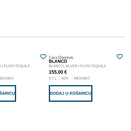
Casa Dragones
Hij
BLANCO
BL
 I PLATA TEQUILA
BLANCO, SILVER I PLATA TEQUILA
BLA
155,00
€
54
MEKSIKO
0,7 L
40%
MEKSIKO
0,2
ŠARICU
DODAJ U KOŠARICU
D