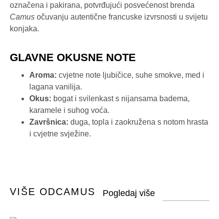
označena i pakirana, potvrđujući posvećenost brenda
Camus
očuvanju autentične francuske izvrsnosti u svijetu
konjaka.
GLAVNE OKUSNE NOTE
Aroma:
cvjetne note ljubičice, suhe smokve, med i
lagana vanilija.
Okus:
bogat i svilenkast s nijansama badema,
karamele i suhog voća.
Završnica:
duga, topla i zaokružena s notom hrasta
i cvjetne svježine.
VIŠE OD
CAMUS