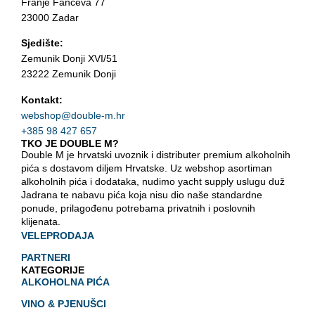
Franje Fanceva 77
23000 Zadar
Sjedište:
Zemunik Donji XVI/51
23222 Zemunik Donji
Kontakt:
webshop@double-m.hr
+385 98 427 657
TKO JE DOUBLE M?
Double M je hrvatski uvoznik i distributer premium alkoholnih
pića s dostavom diljem Hrvatske. Uz webshop asortiman
alkoholnih pića i dodataka, nudimo yacht supply uslugu duž
Jadrana te nabavu pića koja nisu dio naše standardne
ponude, prilagođenu potrebama privatnih i poslovnih
klijenata.
VELEPRODAJA
PARTNERI
KATEGORIJE
ALKOHOLNA PIĆA
VINO & PJENUŠCI