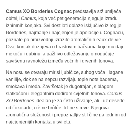
Camus XO Borderies Cognac
predstavlja srž umijeća
obitelji
Camus
, koja već pet generacija njeguje izradu
iznimnih konjaka. Svi destilati dolaze isključivo iz regije
Borderies, najmanje i najcjenjenije apelacije u Cognacu,
poznate po proizvodnji izrazito aromatičnih eaux-de-vie.
Ovaj konjak dozrijeva u hrastovim bačvama koje mu daju
mekoću i dubinu, a pažljivo odležavanje omogućuje
savršenu ravnotežu između voćnih i drvenih tonova.
Na nosu se otvaraju mirisi ljubičice, suhog voća i lagane
vanilije, dok se na nepcu razvijaju tople note badema,
smokava i meda. Završetak je dugotrajan, s blagom
slatkoćom i elegantnim dodirom cvjetnih tonova.
Camus
XO Borderies
idealan je za čisto uživanje, ali i uz deserte
od čokolade, crème brûlée ili fine sireve. Njegova
aromatična složenost i prepoznatljiv stil čine ga jednim od
najcjenjenijih konjaka u svijetu.