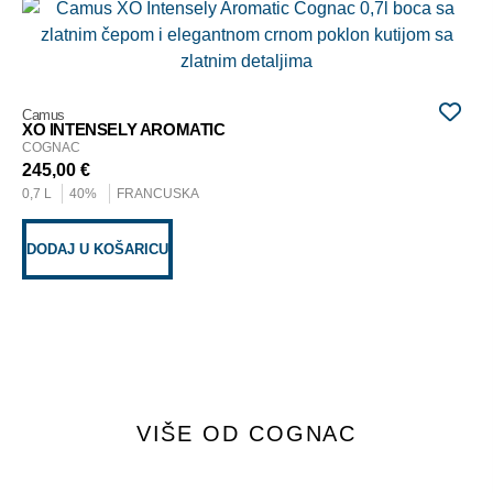
Ca
VS
CO
58
Camus
0,7
XO INTENSELY AROMATIC
COGNAC
245,00
€
D
0,7 L
40%
FRANCUSKA
DODAJ U KOŠARICU
VIŠE OD COGNAC