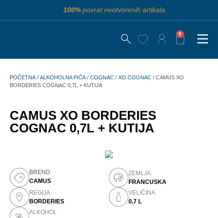
100%
povrat neotvorenih artikala
0
POČETNA
/
ALKOHOLNA PIĆA
/
COGNAC
/
XO COGNAC
/ CAMUS XO
BORDERIES COGNAC 0,7L + KUTIJA
CAMUS XO BORDERIES
COGNAC 0,7L + KUTIJA
BREND
ZEMLJA
CAMUS
FRANCUSKA
REGIJA
VELIČINA
BORDERIES
0,7 L
ALKOHOL