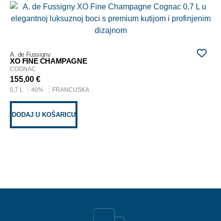
A. 
SU
CO
59
A. de Fussigny
0,7
XO FINE CHAMPAGNE
COGNAC
155,00
€
D
0,7 L
40%
FRANCUSKA
DODAJ U KOŠARICU