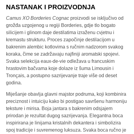
NASTANAK I PROIZVODNJA
Camus XO Borderies Cognac
proizvodi se isključivo od
grožđa uzgojenog u regiji Borderies, gdje tlo bogato
silicijem i glinom daje destilatima izraženu cvjetnu i
kremastu strukturu. Proces započinje destilacijom u
bakrenim alembic kotlovima s ručnim nadzorom svakog
koraka, čime se zadržavaju najfiniji aromatski spojevi.
Svaka selekcija eaux-de-vie odležava u francuskim
hrastovim bačvama koje dolaze iz šuma Limousin i
Tronçais, a postupno sazrijevanje traje više od deset
godina.
Miješanje obavlja glavni majstor podruma, koji kombinira
preciznost i intuiciju kako bi postigao savršenu harmoniju
teksture i mirisa. Boja jantara s bakrenim odsjajem
prirodan je rezultat dugog sazrijevanja. Elegantna boca
inspirirana je linijama kristalnih dekantera i simbolizira
spoj tradicije i suvremenog luksuza. Svaka boca ručno je