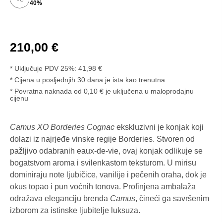
40%
210,00
€
* Uključuje PDV 25%:
41,98
€
Cijena u posljednjih 30 dana je ista kao trenutna
* Povratna naknada od 0,10 € je uključena u maloprodajnu
cijenu
Camus XO Borderies Cognac
ekskluzivni je konjak koji
dolazi iz najrjeđe vinske regije Borderies. Stvoren od
pažljivo odabranih eaux-de-vie, ovaj konjak odlikuje se
bogatstvom aroma i svilenkastom teksturom. U mirisu
dominiraju note ljubičice, vanilije i pečenih oraha, dok je
okus topao i pun voćnih tonova. Profinjena ambalaža
odražava eleganciju brenda
Camus
, čineći ga savršenim
izborom za istinske ljubitelje luksuza.