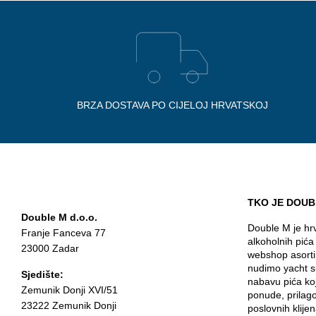
BRZA DOSTAVA PO CIJELOJ HRVATSKOJ
TKO JE DOUB
Double M d.o.o.
Double M je hrv
Franje Fanceva 77
alkoholnih pića
23000 Zadar
webshop asorti
nudimo yacht s
Sjedište:
nabavu pića ko
Zemunik Donji XVI/51
ponude, prilag
23222 Zemunik Donji
poslovnih klijen