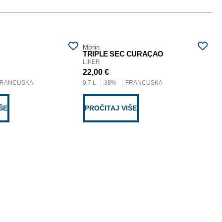
Monin
Mon
TRIPLE SEC CURAÇAO
B
LIKER
SI
22,00
€
14
FRANCUSKA
0,7 L
38%
FRANCUSKA
0,7
ŠE
PROČITAJ VIŠE
P