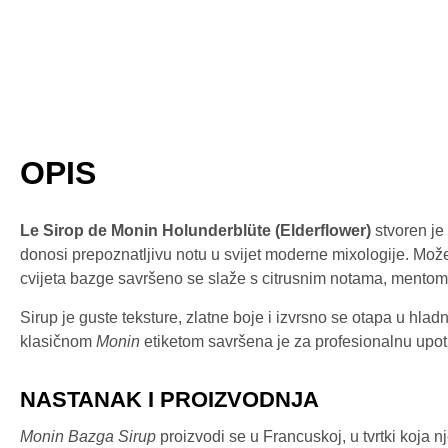
OPIS
Le Sirop de Monin Holunderblüte (Elderflower)
stvoren je 
donosi prepoznatljivu notu u svijet moderne mixologije. Može 
cvijeta bazge savršeno se slaže s citrusnim notama, mentom
Sirup je guste teksture, zlatne boje i izvrsno se otapa u hla
klasičnom
Monin
etiketom savršena je za profesionalnu upot
NASTANAK I PROIZVODNJA
Monin Bazga Sirup
proizvodi se u Francuskoj, u tvrtki koja n