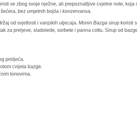
risti se zbog svoje nježne, ali prepoznatljive cvjetne note, koja 
šećera, bez umjetnih bojila i konzervansa.
žaj od svjetlosti i vanjskih utjecaja.
Monin Bazga
sirup koristi
atak za preljeve, sladolede, sorbete i panna cottu. Sirup od bazg
eg proljeća.
notom cvijeta bazge.
oćnim tonovima.