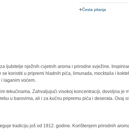
Česta pitanja
za ljubitelje nježnih cvjetnih aroma i prirodne svježine. Inspiri
se koristiti u pripremi hladnih pića, limunada, mocktaila i kokte
 i laganim voćem.
dnim tekućinama. Zahvaljujući visokoj koncentraciji, dovoljna je
rebu u barovima, ali i za kućnu pripremu pića i deserata. Ovaj
jeguje tradiciju još od 1912. godine. Korištenjem prirodnih aroma