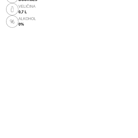
VELIČINA
0,7 L
ALKOHOL
0%