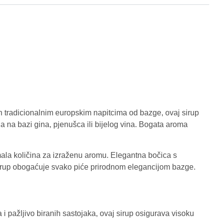
ran tradicionalnim europskim napitcima od bazge, ovaj sirup
la na bazi gina, pjenušca ili bijelog vina. Bogata aroma
 mala količina za izraženu aromu. Elegantna bočica s
 sirup obogaćuje svako piće prirodnom elegancijom bazge.
 i pažljivo biranih sastojaka, ovaj sirup osigurava visoku