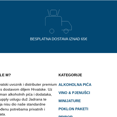
BESPLATNA DOSTAVA IZNAD 65€
LE M?
KATEGORIJE
atski uvoznik i distributer premium
ALKOHOLNA PIĆA
 s dostavom diljem Hrvatske. Uz
VINO & PJENUŠCI
man alkoholnih pića i dodataka,
upply uslugu duž Jadrana te
MINIJATURE
ja nisu dio naše standardne
POKLON PAKETI
ođenu potrebama privatnih i
ata.