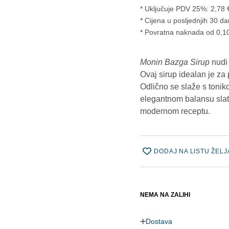
* Uključuje PDV 25%:
2,78
Cijena u posljednjih 30 da
* Povratna naknada od 0,10
Monin Bazga Sirup
nudi 
Ovaj sirup idealan je za 
Odlično se slaže s tonik
elegantnom balansu slatk
modernom receptu.
DODAJ NA LISTU ŽELJ
NEMA NA ZALIHI
Dostava