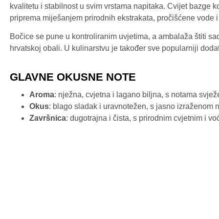
kvalitetu i stabilnost u svim vrstama napitaka. Cvijet bazge ko
priprema miješanjem prirodnih ekstrakata, pročišćene vode i 
Bočice se pune u kontroliranim uvjetima, a ambalaža štiti sadr
hrvatskoj obali. U kulinarstvu je također sve popularniji dod
GLAVNE OKUSNE NOTE
Aroma
: nježna, cvjetna i lagano biljna, s notama svjež
Okus
: blago sladak i uravnotežen, s jasno izraženom 
Završnica
: dugotrajna i čista, s prirodnim cvjetnim i v