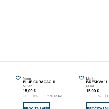
Monin
Monin
BLUE CURAÇAO 1L
BRESKVA 1L
SIRUP
SIRUP
15,00
€
15,00
€
1 L
0%
FRANCUSKA
1 L
0%
PROČITAJ VIŠE
PROČITAJ VI