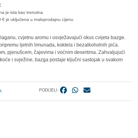
€
na je ista kao trenutna
 € je uključena u maloprodajnu cijenu
laganu, cvjetnu aromu i osvježavajući okus cvijeta bazge.
pripremu ljetnih limunada, koktela i bezalkoholnih pića.
om, pjenušcem, čajevima i voćnim desertima. Zahvaljujući
oće i svježine, bazga postaje ključni sastojak u svakom
PODIJELI:
A