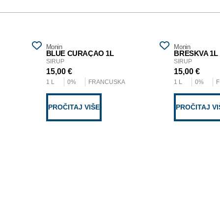
Monin
Monin
BLUE CURAÇAO 1L
BRESKVA 1L
SIRUP
SIRUP
15,00
€
15,00
€
1 L
0%
FRANCUSKA
1 L
0%
PROČITAJ VIŠE
PROČITAJ VI