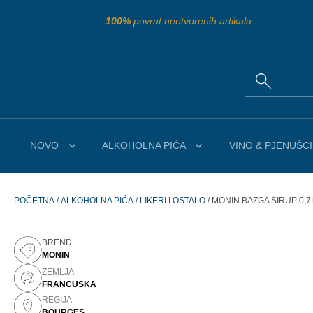
100%
povrat neotvorenih artikala
NOVO
ALKOHOLNA PIĆA
VINO & PJENUŠCI
POČETNA
/
ALKOHOLNA PIĆA
/
LIKERI I OSTALO
/ MONIN BAZGA SIRUP 0,7
BREND
MONIN
ZEMLJA
FRANCUSKA
REGIJA
BOURGES