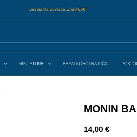
Besplatna dostava iznad
65€
MINIJATURE
BEZALKOHOLNA PIĆA
POKLON
L
MONIN BA
14,00
€