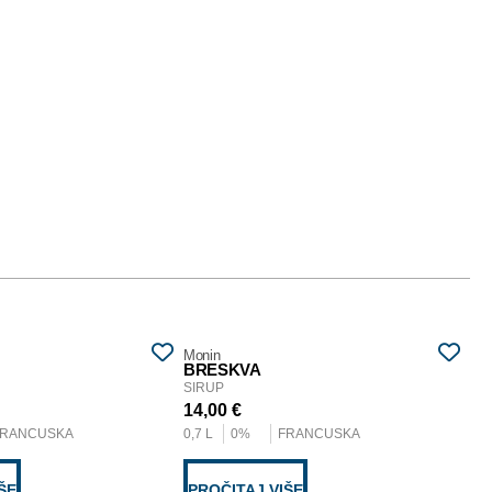
Monin
Mon
BRESKVA
A
SIRUP
SI
14,00
€
14
FRANCUSKA
0,7 L
0%
FRANCUSKA
0,7
ŠE
PROČITAJ VIŠE
D