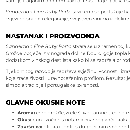
vanilije i laganim dodirom kakaa. Tekstura je glatka i 
Sandeman Fine Ruby Porto
savršeno se poslužuje kao 
svježine, snage i elegancije, svojstven vinima iz dolin
NASTANAK I PROIZVODNJA
Sandeman Fine Ruby Porto
stvara se u znamenitoj k
Grožđe potječe iz vinograda doline Douro, gdje topla k
dodatkom vinskog destilata kako bi se zadržala prirod
Tijekom tog razdoblja zadržava svježinu, voćnost i izraž
koja zrače živosti i uravnoteženim profilom. Rezultat 
simbola tradicije i portugalske izvrsnosti.
GLAVNE OKUSNE NOTE
Aroma:
crno grožđe, zrele šljive, tamne trešnje i s
Okus:
pun i voćan, s notama crvenog voća, kakaa 
Završnica:
glatka i topla, s dugotrajnim voćnim