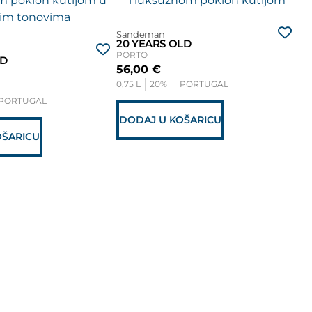
Sandeman
20 YEARS OLD
PORTO
LD
Sa
56,00
€
FO
0,75 L
20%
PORTUGAL
PO
PORTUGAL
32
0,7
DODAJ U KOŠARICU
OŠARICU
D