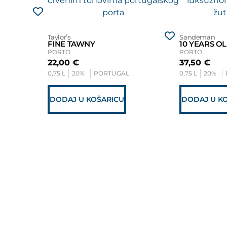
Taylor’s
Sandeman
FINE TAWNY
10 YEARS O
PORTO
PORTO
22,00
€
37,50
€
0,75 L
20%
PORTUGAL
0,75 L
20%
DODAJ U KOŠARICU
DODAJ U K