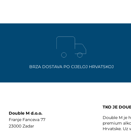
BRZA DOSTAVA PO CIJELOJ HRVATSKOJ
TKO JE DOU
Double M d.o.o.
Double M je hr
Franje Fanceva 77
premium alko
23000 Zadar
Hrvatske. Uz