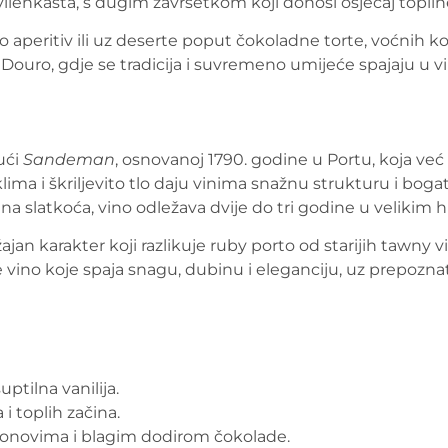
svilenkasta, s dugim završetkom koji donosi osjećaj toplin
aperitiv ili uz deserte poput čokoladne torte, voćnih kola
e Douro, gdje se tradicija i suvremeno umijeće spajaju u v
ući
Sandeman
, osnovanoj 1790. godine u Portu, koja već 
lima i škriljevito tlo daju vinima snažnu strukturu i bog
na slatkoća, vino odležava dvije do tri godine u velikim
ajan karakter koji razlikuje ruby porto od starijih tawny v
je vino koje spaja snagu, dubinu i eleganciju, uz prepoz
uptilna vanilija.
i toplih začina.
 tonovima i blagim dodirom čokolade.