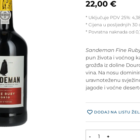
22,00
€
* Uključuje PDV 25%:
4,3
Cijena u posljednjih 30 
* Povratna naknada od 0,
Sandeman Fine Ruby
pun života i voćnog k
grožđa iz doline Douro
vina. Na nosu dominir
uravnoteženu svježinu
jagode i voćne deserte
DODAJ NA LISTU ŽEL
-
+