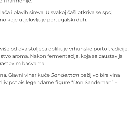
e i harmonije.
ča i plavih sireva. U svakoj čaši otkriva se spoj
ino koje utjelovljuje portugalski duh.
više od dva stoljeća oblikuje vrhunske porto tradicije.
atstvo aroma. Nakon fermentacije, koja se zaustavlja
 hrastovim bačvama.
ina. Glavni vinar kuće
Sandeman
pažljivo bira vina
natljiv potpis legendarne figure “Don Sandeman” –