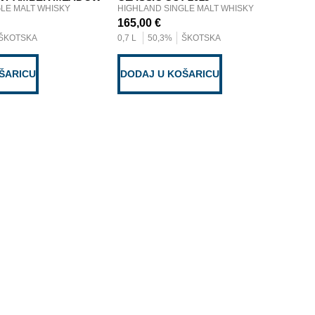
LE MALT WHISKY
HIGHLAND SINGLE MALT WHISKY
HI
165,00
€
16
ŠKOTSKA
0,7 L
50,3%
ŠKOTSKA
0,0
ŠARICU
DODAJ U KOŠARICU
D