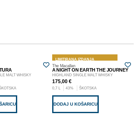
LIMITIRANA IZDANJA
L
The Macallan
The
ATURA
A NIGHT ON EARTH THE JOURNEY
A 
LE MALT WHISKY
HIGHLAND SINGLE MALT WHISKY
HI
175,00
€
15
ŠKOTSKA
0,7 L
43%
ŠKOTSKA
0,7
ŠARICU
DODAJ U KOŠARICU
D