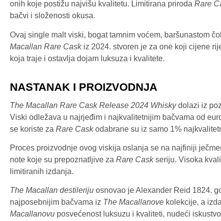
onih koje postižu najvišu kvalitetu. Limitirana priroda
Rare C
bačvi i složenosti okusa.
Ovaj single malt viski, bogat tamnim voćem, baršunastom čok
Macallan Rare Cask
iz 2024. stvoren je za one koji cijene r
koja traje i ostavlja dojam luksuza i kvalitete.
NASTANAK I PROIZVODNJA
The Macallan Rare Cask Release 2024 Whisky
dolazi iz poz
Viski odležava u najrjeđim i najkvalitetnijim bačvama od eur
se koriste za
Rare Cask
odabrane su iz samo 1% najkvalitetnij
Proces proizvodnje ovog viskija oslanja se na najfiniji je
note koje su prepoznatljive za
Rare Cask
seriju. Visoka kval
limitiranih izdanja.
The Macallan destileriju
osnovao je Alexander Reid 1824. god
najposebnijim bačvama iz
The Macallanove
kolekcije, a izd
Macallanovu
posvećenost luksuzu i kvaliteti, nudeći iskustv