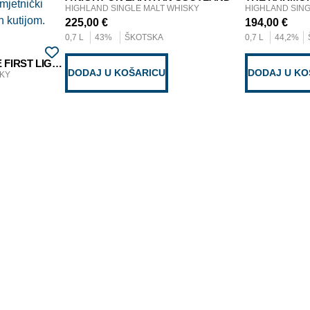
HIGHLAND SINGLE MALT WHISKY
HIGHLAND SING
225,00
€
194,00
€
0,7 L
43%
ŠKOTSKA
0,7 L
44,2%
A NIGHT ON EARTH THE FIRST LIGHT
DODAJ U KOŠARICU
DODAJ U KO
SKY