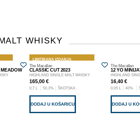
 MALT WHISKY
LIMITIRANA IZDANJA
The Macallan
The Macallan
R MEADOW
CLASSIC CUT 2023
12 YO MINIJ
ISKY
HIGHLAND SINGLE MALT WHISKY
HIGHLAND SING
165,00
€
16,40
€
0,7 L
50,3%
ŠKOTSKA
0,05 L
40%
DODAJ U KOŠARICU
DODAJ U KO