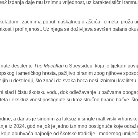
ask
izdanja daje mu iznimnu vrijednost, uz karakteristični tamnu 
oladom i začinima poput muškatnog oraščića i cimeta, pruža uis
ijetkost i profinjenost. Uz njega se doživljava savršen balans 
nate destilerije
The Macallan
u Speysideu, koja je tijekom povije
opskog i američkog hrasta, pažljivo biranim zbog njihove sposo
ih u destileriji, što znači da svaka boca nosi iznimnu kvalitetu i
čmeni slad i čistu škotsku vodu, dok odležavanje u bačvama obo
iteta i ekskluzivnost postignute su kroz stručno birane bačve, što
ine, a danas je sinonim za luksuzni single malt viski vrhunske 
anje iz 2024. godine još je jedno iznimno postignuće koje odraž
o koje obuhvaća najbolje od škotske tradicije i modernog umijeć