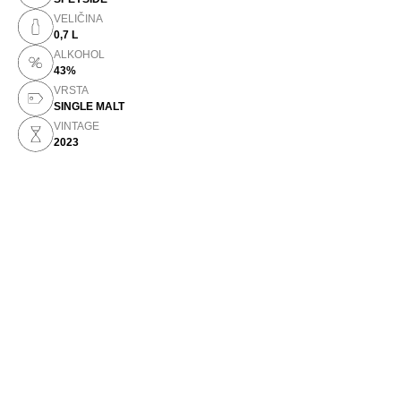
VELIČINA
0,7 L
ALKOHOL
43%
VRSTA
SINGLE MALT
VINTAGE
2023