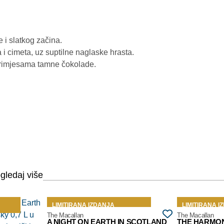
 i slatkog začina.
i cimeta, uz suptilne naglaske hrasta.
 primjesama tamne čokolade.
LIMITIRANA IZDANJA
LIMITIRANA I
The Macallan
The Macallan
A NIGHT ON EARTH IN SCOTLAND
THE HARMO