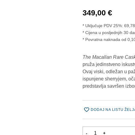
349,00
€
* Uključuje PDV 25%:
69,7
Cijena u posljednjih 30 da
* Povratna naknada od 0,10
The Macallan Rare Cas
pruža jedinstveno iskust
Ovaj viski, odležan u p
ispunjene sherryjem, oča
predstavlja savršen izbor
DODAJ NA LISTU ŽELJ
-
+