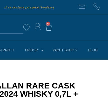
Brza dostava po cijeloj Hrvatskoj
0
 PAKETI
PRIBOR
YACHT SUPPLY
BLOG
ALLAN RARE CASK
024 WHISKY 0,7L +