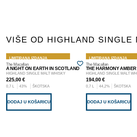
VIŠE OD HIGHLAND SINGLE
LIMITIRANA IZDANJA
LIMITIRANA IZDANJA
The Macallan
The Macallan
A NIGHT ON EARTH IN SCOTLAND
THE HARMONY AMBE
HIGHLAND SINGLE MALT WHISKY
HIGHLAND SINGLE MALT WH
225,00
€
194,00
€
0,7 L
43%
ŠKOTSKA
0,7 L
44,2%
ŠKOTSKA
DODAJ U KOŠARICU
DODAJ U KOŠARICU