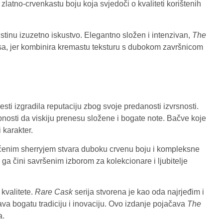
zlatno-crvenkastu boju koja svjedoči o kvaliteti korištenih
tinu izuzetno iskustvo. Elegantno složen i intenzivan,
The
okusa, jer kombinira kremastu teksturu s dubokom završnicom
sti izgradila reputaciju zbog svoje predanosti izvrsnosti.
bnosti da viskiju prenesu složene i bogate note. Bačve koje
 karakter.
gaćenim sherryjem stvara duboku crvenu boju i kompleksne
 ga čini savršenim izborom za kolekcionare i ljubitelje
kvalitete.
Rare Cask
serija stvorena je kao oda najrjeđim i
ava bogatu tradiciju i inovaciju. Ovo izdanje pojačava
The
a.