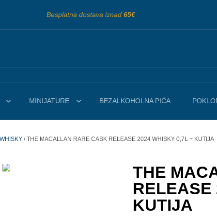
Besplatna dostava iznad
65€
MINIJATURE
BEZALKOHOLNA PIĆA
POKLON
 WHISKY
/ THE MACALLAN RARE CASK RELEASE 2024 WHISKY 0,7L + KUTIJA
THE MAC
RELEASE 2
KUTIJA