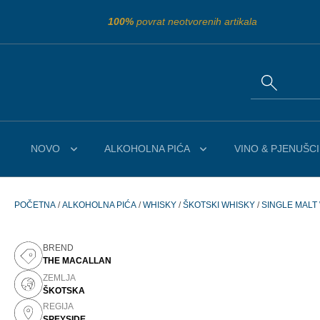
100%
povrat neotvorenih artikala
NOVO
ALKOHOLNA PIĆA
VINO & PJENUŠCI
POČETNA
/
ALKOHOLNA PIĆA
/
WHISKY
/
ŠKOTSKI WHISKY
/
SINGLE MALT
BREND
THE MACALLAN
ZEMLJA
ŠKOTSKA
REGIJA
SPEYSIDE