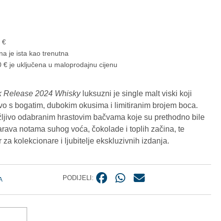
8
€
na je ista kao trenutna
 € je uključena u maloprodajnu cijenu
k Release 2024 Whisky
luksuzni je single malt viski koji
vo s bogatim, dubokim okusima i limitiranim brojem boca.
ažljivo odabranim hrastovim bačvama koje su prethodno bile
rava notama suhog voća, čokolade i toplih začina, te
 za kolekcionare i ljubitelje ekskluzivnih izdanja.
PODIJELI:
A