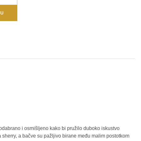
CU
odabrano i osmišljeno kako bi pružilo duboko iskustvo
za sherry, a bačve su pažljivo birane među malim postotkom