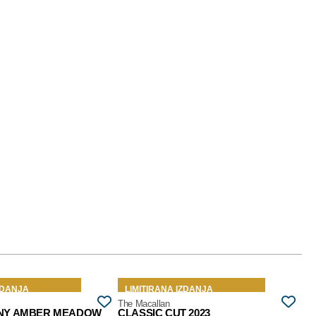
ZDANJA
LIMITIRANA IZDANJA
The Macallan
The
NY AMBER MEADOW
CLASSIC CUT 2023
12