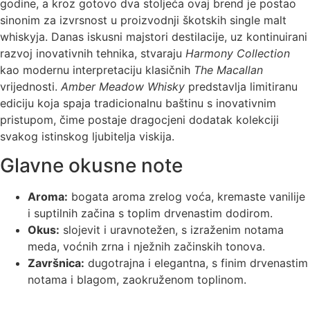
godine, a kroz gotovo dva stoljeća ovaj brend je postao
sinonim za izvrsnost u proizvodnji škotskih single malt
whiskyja. Danas iskusni majstori destilacije, uz kontinuirani
razvoj inovativnih tehnika, stvaraju
Harmony Collection
kao modernu interpretaciju klasičnih
The Macallan
vrijednosti.
Amber Meadow Whisky
predstavlja limitiranu
ediciju koja spaja tradicionalnu baštinu s inovativnim
pristupom, čime postaje dragocjeni dodatak kolekciji
svakog istinskog ljubitelja viskija.
Glavne okusne note
Aroma:
bogata aroma zrelog voća, kremaste vanilije
i suptilnih začina s toplim drvenastim dodirom.
Okus:
slojevit i uravnotežen, s izraženim notama
meda, voćnih zrna i nježnih začinskih tonova.
Završnica:
dugotrajna i elegantna, s finim drvenastim
notama i blagom, zaokruženom toplinom.