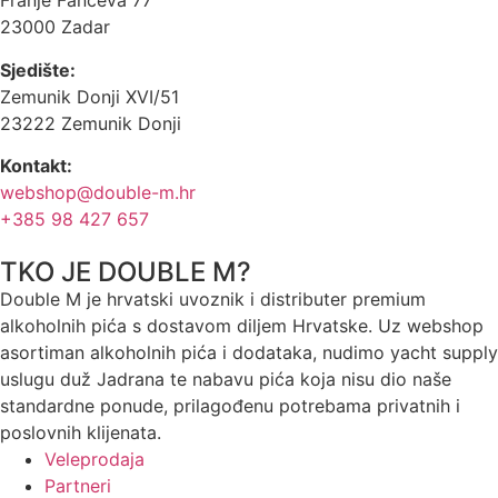
Franje Fanceva 77
23000 Zadar
Sjedište:
Zemunik Donji XVI/51
23222 Zemunik Donji
Kontakt:
webshop@double-m.hr
+385 98 427 657
TKO JE DOUBLE M?
Double M je hrvatski uvoznik i distributer premium
alkoholnih pića s dostavom diljem Hrvatske. Uz webshop
asortiman alkoholnih pića i dodataka, nudimo yacht supply
uslugu duž Jadrana te nabavu pića koja nisu dio naše
standardne ponude, prilagođenu potrebama privatnih i
poslovnih klijenata.
Veleprodaja
Partneri