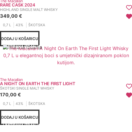
The Macallan
RARE CASK 2024
HIGHLAND SINGLE MALT WHISKY
349,00
€
0,7 L
43%
ŠKOTSKA
DODAJ U KOŠARICU
Limitirana izdanja
LIMITIRANA IZDANJA
The Macallan
A NIGHT ON EARTH THE FIRST LIGHT
ŠKOTSKI SINGLE MALT WHISKY
170,00
€
0,7 L
43%
ŠKOTSKA
DODAJ U KOŠARICU
LIMITIRANA IZDANJA