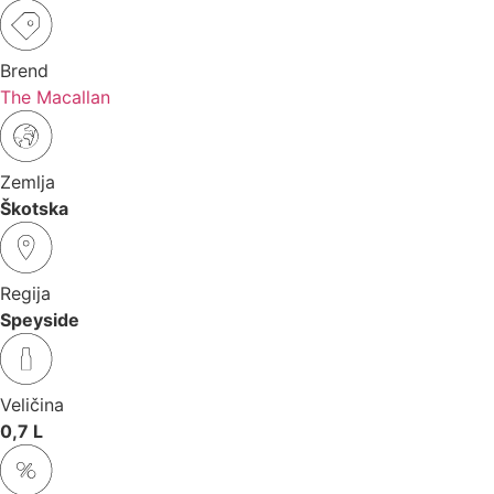
Brend
The Macallan
Zemlja
Škotska
Regija
Speyside
Veličina
0,7 L