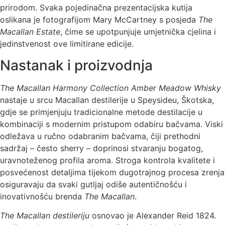
prirodom. Svaka pojedinačna prezentacijska kutija
oslikana je fotografijom Mary McCartney s posjeda
The
Macallan Estate
, čime se upotpunjuje umjetnička cjelina i
jedinstvenost ove limitirane edicije.
Nastanak i proizvodnja
The Macallan Harmony Collection Amber Meadow Whisky
nastaje u srcu Macallan destilerije u Speysideu, Škotska,
gdje se primjenjuju tradicionalne metode destilacije u
kombinaciji s modernim pristupom odabiru bačvama. Viski
odležava u ručno odabranim bačvama, čiji prethodni
sadržaj – često sherry – doprinosi stvaranju bogatog,
uravnoteženog profila aroma. Stroga kontrola kvalitete i
posvećenost detaljima tijekom dugotrajnog procesa zrenja
osiguravaju da svaki gutljaj odiše autentičnošću i
inovativnošću brenda
The Macallan
.
The Macallan destileriju
osnovao je Alexander Reid 1824.