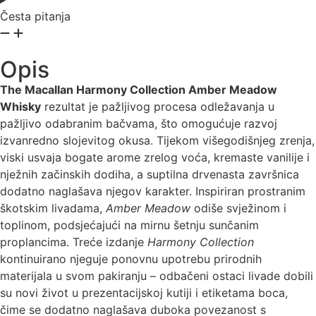
Česta pitanja
Opis
The Macallan Harmony Collection Amber Meadow
Whisky
rezultat je pažljivog procesa odležavanja u
pažljivo odabranim bačvama, što omogućuje razvoj
izvanredno slojevitog okusa. Tijekom višegodišnjeg zrenja,
viski usvaja bogate arome zrelog voća, kremaste vanilije i
nježnih začinskih dodiha, a suptilna drvenasta završnica
dodatno naglašava njegov karakter. Inspiriran prostranim
škotskim livadama,
Amber Meadow
odiše svježinom i
toplinom, podsjećajući na mirnu šetnju sunčanim
proplancima. Treće izdanje
Harmony Collection
kontinuirano njeguje ponovnu upotrebu prirodnih
materijala u svom pakiranju – odbačeni ostaci livade dobili
su novi život u prezentacijskoj kutiji i etiketama boca,
čime se dodatno naglašava duboka povezanost s