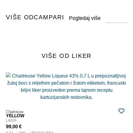
VIŠE OD
CAMPARI
VIŠE OD LIKER
Cha
G
LI
99
0,7
Chartreuse
YELLOW
D
LIKER
99,00
€