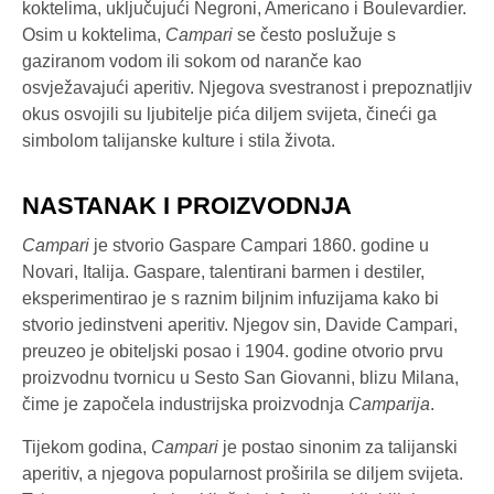
koktelima, uključujući Negroni, Americano i Boulevardier.
Osim u koktelima,
Campari
se često poslužuje s
gaziranom vodom ili sokom od naranče kao
osvježavajući aperitiv. Njegova svestranost i prepoznatljiv
okus osvojili su ljubitelje pića diljem svijeta, čineći ga
simbolom talijanske kulture i stila života.
NASTANAK I PROIZVODNJA
Campari
je stvorio Gaspare Campari 1860. godine u
Novari, Italija. Gaspare, talentirani barmen i destiler,
eksperimentirao je s raznim biljnim infuzijama kako bi
stvorio jedinstveni aperitiv. Njegov sin, Davide Campari,
preuzeo je obiteljski posao i 1904. godine otvorio prvu
proizvodnu tvornicu u Sesto San Giovanni, blizu Milana,
čime je započela industrijska proizvodnja
Camparija
.
Tijekom godina,
Campari
je postao sinonim za talijanski
aperitiv, a njegova popularnost proširila se diljem svijeta.