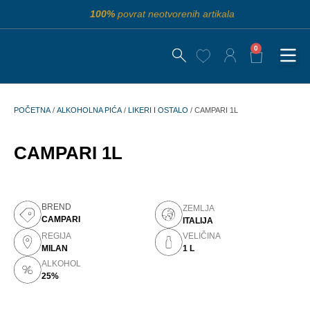
100%
povrat neotvorenih artikala
0
POČETNA
/
ALKOHOLNA PIĆA
/
LIKERI I OSTALO
/ CAMPARI 1L
CAMPARI 1L
BREND
ZEMLJA
CAMPARI
ITALIJA
REGIJA
VELIČINA
MILAN
1 L
ALKOHOL
25%