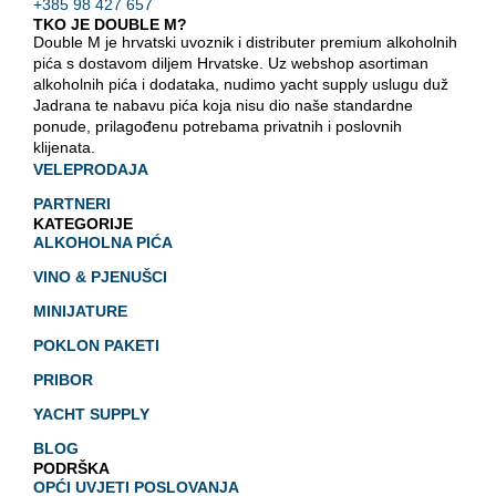
+385 98 427 657
TKO JE DOUBLE M?
Double M je hrvatski uvoznik i distributer premium alkoholnih
pića s dostavom diljem Hrvatske. Uz webshop asortiman
alkoholnih pića i dodataka, nudimo yacht supply uslugu duž
Jadrana te nabavu pića koja nisu dio naše standardne
ponude, prilagođenu potrebama privatnih i poslovnih
klijenata.
VELEPRODAJA
PARTNERI
KATEGORIJE
ALKOHOLNA PIĆA
VINO & PJENUŠCI
MINIJATURE
POKLON PAKETI
PRIBOR
YACHT SUPPLY
BLOG
PODRŠKA
OPĆI UVJETI POSLOVANJA