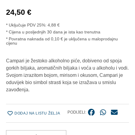
24,50
€
* Uključuje PDV 25%:
4,88
€
Cijena u posljednjih 30 dana je ista kao trenutna
* Povratna naknada od 0,10 € je uključena u maloprodajnu
cijenu
Campari je žestoko alkoholno piće, dobiveno od spoja
gorkih biljaka, aromatičnih biljaka i voća u alkoholu i vodi.
Svojom izrazitom bojom, mirisom i okusom, Campari je
oduvijek bio simbol strasti koja se izražava u smislu
zavođenja.
PODIJELI:
DODAJ NA LISTU ŽELJA