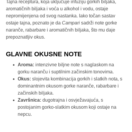
Tajna receptura, koja uključuje infuziju gorkih biljaka,
aromatičnih biljaka i voća u alkohol i vodu, ostaje
nepromijenjena od svog nastanka. Iako točan sastav
ostaje tajna, poznato je da
Campari
sadrži note gorke
naranče, rabarbare i aromatičnih biljaka, što mu daje
prepoznatljiv okus.
GLAVNE OKUSNE NOTE
Aroma:
intenzivne biljne note s naglaskom na
gorku naranču i suptilnim začinskim tonovima.
Okus:
slojevita kombinacija gorkih i slatkih nota, s
dominantnim okusom gorke naranče, rabarbare i
začinskih biljaka.
Završnica:
dugotrajna i osvježavajuća, s
postojanim gorko-slatkim okusom koji ostaje na
nepcu.