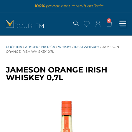
100%
povrat neotvorenih artikala
0
POČETNA
/
ALKOHOLNA PIĆA
/
WHISKY
/
IRSKI WHISKEY
/ JAMESON
ORANGE IRISH WHISKEY 0,7L
JAMESON ORANGE IRISH
WHISKEY 0,7L