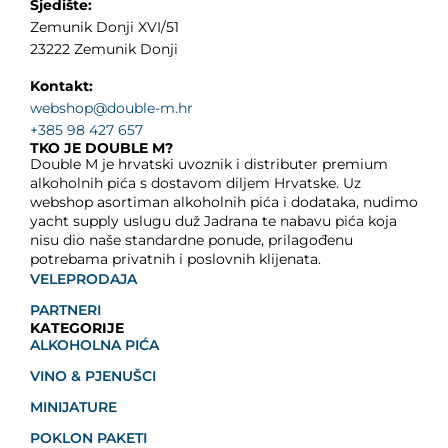
Sjedište:
Zemunik Donji XVI/51
23222 Zemunik Donji
Kontakt:
webshop@double-m.hr
+385 98 427 657
TKO JE DOUBLE M?
Double M je hrvatski uvoznik i distributer premium
alkoholnih pića s dostavom diljem Hrvatske. Uz
webshop asortiman alkoholnih pića i dodataka, nudimo
yacht supply uslugu duž Jadrana te nabavu pića koja
nisu dio naše standardne ponude, prilagođenu
potrebama privatnih i poslovnih klijenata.
VELEPRODAJA
PARTNERI
KATEGORIJE
ALKOHOLNA PIĆA
VINO & PJENUŠCI
MINIJATURE
POKLON PAKETI