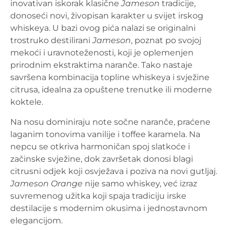
inovativan iskorak klasične
Jameson
tradicije,
donoseći novi, živopisan karakter u svijet irskog
whiskeya. U bazi ovog pića nalazi se originalni
trostruko destilirani
Jameson
, poznat po svojoj
mekoći i uravnoteženosti, koji je oplemenjen
prirodnim ekstraktima naranče. Tako nastaje
savršena kombinacija topline whiskeya i svježine
citrusa, idealna za opuštene trenutke ili moderne
koktele.
Na nosu dominiraju note sočne naranče, praćene
laganim tonovima vanilije i toffee karamela. Na
nepcu se otkriva harmoničan spoj slatkoće i
začinske svježine, dok završetak donosi blagi
citrusni odjek koji osvježava i poziva na novi gutljaj.
Jameson Orange
nije samo whiskey, već izraz
suvremenog užitka koji spaja tradiciju irske
destilacije s modernim okusima i jednostavnom
elegancijom.