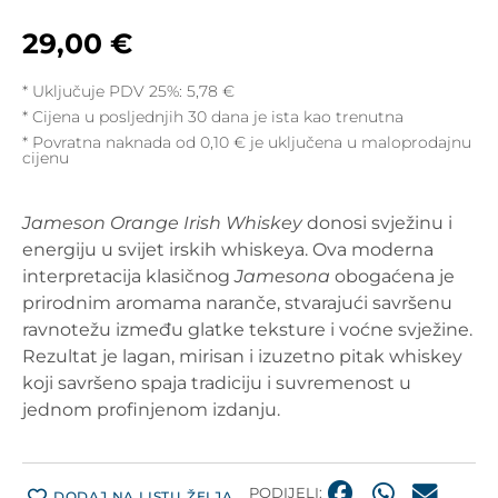
29,00
€
* Uključuje PDV 25%:
5,78
€
Cijena u posljednjih 30 dana je ista kao trenutna
* Povratna naknada od 0,10 € je uključena u maloprodajnu
cijenu
Jameson Orange Irish Whiskey
donosi svježinu i
energiju u svijet irskih whiskeya. Ova moderna
interpretacija klasičnog
Jamesona
obogaćena je
prirodnim aromama naranče, stvarajući savršenu
ravnotežu između glatke teksture i voćne svježine.
Rezultat je lagan, mirisan i izuzetno pitak whiskey
koji savršeno spaja tradiciju i suvremenost u
jednom profinjenom izdanju.
PODIJELI:
DODAJ NA LISTU ŽELJA