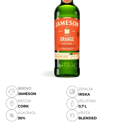
BREND
ZEMLJA
JAMESON
IRSKA
REGIJA
VELIČINA
CORK
0,7 L
ALKOHOL
VRSTA
30%
BLENDED