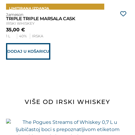
TOP
LIMITIRANA IZDANJA
Jameson
Ja
TRIPLE TRIPLE MARSALA CASK
BL
IRSKI WHISKEY
IR
35,00
€
4
1 L
40%
IRSKA
0,7
DODAJ U KOŠARICU
D
VIŠE OD IRSKI WHISKEY
T
L
Ja
TR