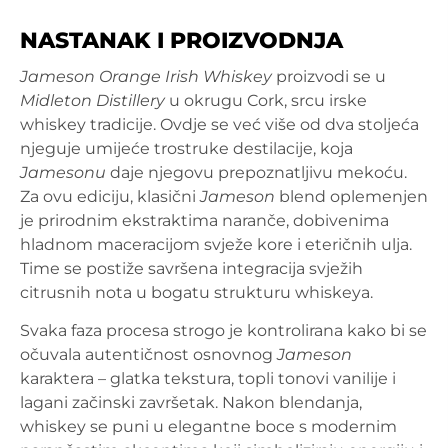
NASTANAK I PROIZVODNJA
Jameson Orange Irish Whiskey
proizvodi se u
Midleton Distillery
u okrugu Cork, srcu irske
whiskey tradicije. Ovdje se već više od dva stoljeća
njeguje umijeće trostruke destilacije, koja
Jamesonu
daje njegovu prepoznatljivu mekoću.
Za ovu ediciju, klasični
Jameson
blend oplemenjen
je prirodnim ekstraktima naranče, dobivenima
hladnom maceracijom svježe kore i eteričnih ulja.
Time se postiže savršena integracija svježih
citrusnih nota u bogatu strukturu whiskeya.
Svaka faza procesa strogo je kontrolirana kako bi se
očuvala autentičnost osnovnog
Jameson
karaktera – glatka tekstura, topli tonovi vanilije i
lagani začinski završetak. Nakon blendanja,
whiskey se puni u elegantne boce s modernim