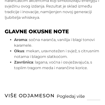
narančastim akcentima koji simboliziraju energiju i
svježinu ovog izdanja. Rezultat je sklad između
tradicije i inovacije, namijenjen novoj generaciji
ljubitelja whiskeya.
GLAVNE OKUSNE NOTE
Aroma
: sočna naranča, vanilija i blagi tonovi
karamele.
Okus
: mekan, uravnotežen i svjež, s citrusnim
notama i blagom slatkoćom.
Završnica
: lagana, voćna i osvježavajuća, s
toplim tragom meda i narančine korice.
VIŠE OD
JAMESON