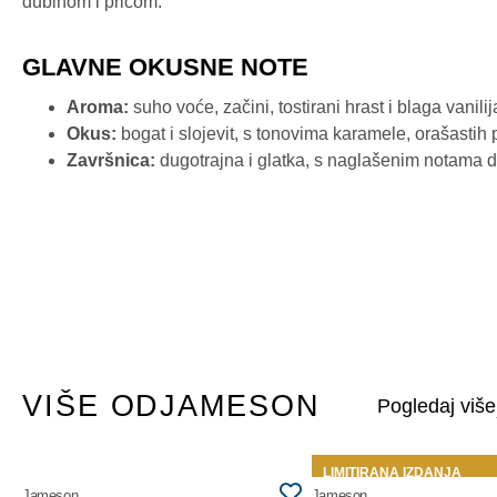
dubinom i pričom.
GLAVNE OKUSNE NOTE
Aroma:
suho voće, začini, tostirani hrast i blaga vanilij
Okus:
bogat i slojevit, s tonovima karamele, orašastih 
Završnica:
dugotrajna i glatka, s naglašenim notama d
VIŠE OD
JAMESON
TOP
LIMITIRANA IZDANJA
Jameson
Jameson