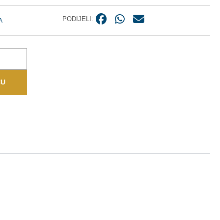
PODIJELI:
A
CU