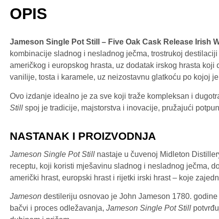
OPIS
Jameson Single Pot Still – Five Oak Cask Release Irish 
kombinacije sladnog i nesladnog ječma, trostrukoj destilaciji 
američkog i europskog hrasta, uz dodatak irskog hrasta koji
vanilije, tosta i karamele, uz neizostavnu glatkoću po kojoj j
Ovo izdanje idealno je za sve koji traže kompleksan i dugotra
Still
spoj je tradicije, majstorstva i inovacije, pružajući potp
NASTANAK I PROIZVODNJA
Jameson Single Pot Still
nastaje u čuvenoj Midleton Distiller
receptu, koji koristi mješavinu sladnog i nesladnog ječma, dok 
američki hrast, europski hrast i rijetki irski hrast – koje zajedn
Jameson
destileriju osnovao je John Jameson 1780. godine u D
bačvi i proces odležavanja,
Jameson Single Pot Still
potvrđu