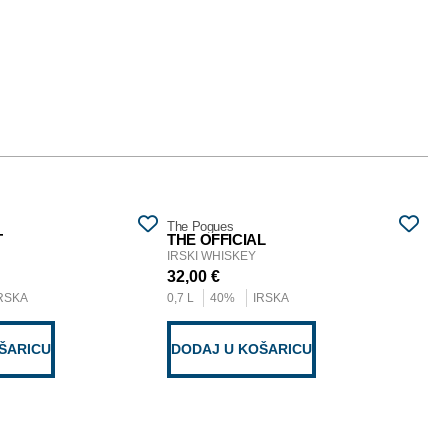
The Pogues
Ra
T
THE OFFICIAL
10
IRSKI WHISKEY
IR
32,00
€
79
RSKA
0,7 L
40%
IRSKA
0,7
ŠARICU
DODAJ U KOŠARICU
D