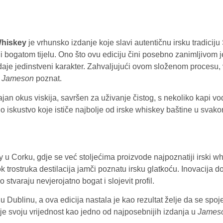
Whiskey
je vrhunsko izdanje koje slavi autentičnu irsku tradiciju
i bogatom tijelu. Ono što ovu ediciju čini posebno zanimljivom je
 daje jedinstveni karakter. Zahvaljujući ovom složenom procesu,
e
Jameson
poznat.
jan okus viskija, savršen za uživanje čistog, s nekoliko kapi vo
uno iskustvo koje ističe najbolje od irske whiskey baštine u svako
y u Corku, gdje se već stoljećima proizvode najpoznatiji irski wh
trostruka destilacija jamči poznatu irsku glatkoću. Inovacija dola
o stvaraju nevjerojatno bogat i slojevit profil.
ublinu, a ova edicija nastala je kao rezultat želje da se spoje s
je svoju vrijednost kao jedno od najposebnijih izdanja u
James