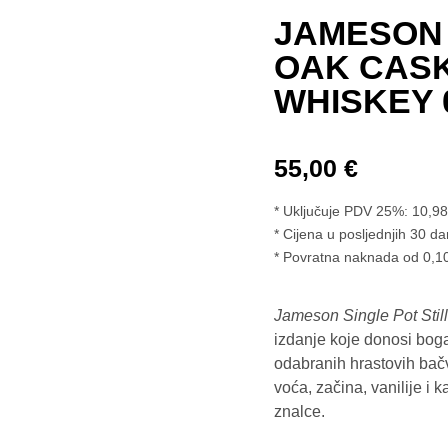
JAMESON 
OAK CASK
WHISKEY 
55,00
€
* Uključuje PDV 25%:
10,9
Cijena u posljednjih 30 da
* Povratna naknada od 0,10
Jameson Single Pot Stil
izdanje koje donosi boga
odabranih hrastovih bačvi
voća, začina, vanilije i 
znalce.