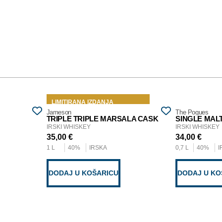
TOP
LIMITIRANA IZDANJA
Jameson
The Pogues
TRIPLE TRIPLE MARSALA CASK
SINGLE MAL
IRSKI WHISKEY
IRSKI WHISKEY
35,00
€
34,00
€
1 L
40%
IRSKA
0,7 L
40%
I
DODAJ U KOŠARICU
DODAJ U KO