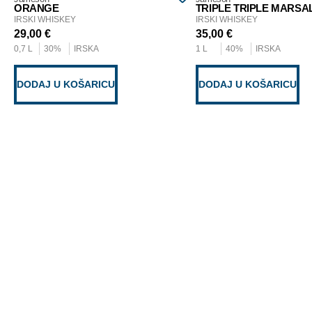
ORANGE
TRIPLE TRIPLE MARSA
IRSKI WHISKEY
IRSKI WHISKEY
29,00
€
35,00
€
0,7 L
30%
IRSKA
1 L
40%
IRSKA
DODAJ U KOŠARICU
DODAJ U KOŠARICU