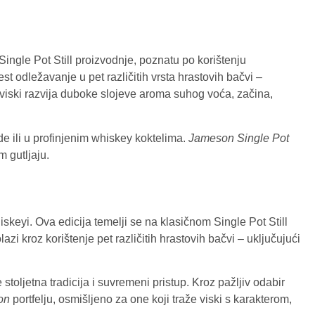
 Single Pot Still proizvodnje, poznatu po korištenju
st odležavanje u pet različitih vrsta hrastovih bačvi –
 viski razvija duboke slojeve aroma suhog voća, začina,
de ili u profinjenim whiskey koktelima.
Jameson Single Pot
m gutljaju.
iskeyi. Ova edicija temelji se na klasičnom Single Pot Still
zi kroz korištenje pet različitih hrastovih bačvi – uključujući
toljetna tradicija i suvremeni pristup. Kroz pažljiv odabir
on
portfelju, osmišljeno za one koji traže viski s karakterom,