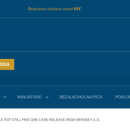
Besplatna dostava iznad
65€
VODA
MINIJATURE
BEZALKOHOLNA PIĆA
POKLON
E POT STILL FIVE OAK CASK RELEASE IRISH WHISKEY 0,7L