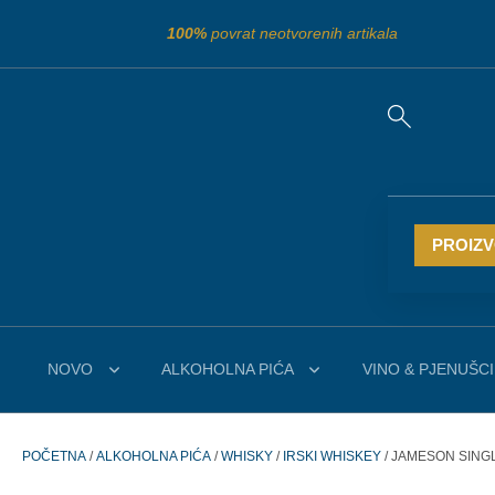
100%
povrat neotvorenih artikala
PROIZ
NOVO
ALKOHOLNA PIĆA
VINO & PJENUŠCI
POČETNA
/
ALKOHOLNA PIĆA
/
WHISKY
/
IRSKI WHISKEY
/ JAMESON SINGL