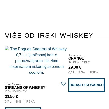
VIŠE OD IRSKI WHISKEY
Jameson
ORANGE
IRSKI WHISKEY
29,00
€
0,7 L
30%
IRSKA
The Pogues
DODAJ U KOŠARICU
STREAMS OF WHISKEY
IRSKI WHISKEY
31,50
€
0,7 L
40%
IRSKA