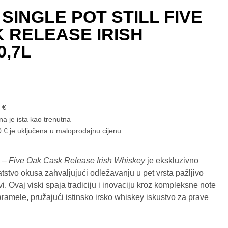
SINGLE POT STILL FIVE
 RELEASE IRISH
0,7L
8
€
na je ista kao trenutna
 € je uključena u maloprodajnu cijenu
l – Five Oak Cask Release Irish Whiskey
je ekskluzivno
tstvo okusa zahvaljujući odležavanju u pet vrsta pažljivo
. Ovaj viski spaja tradiciju i inovaciju kroz kompleksne note
karamele, pružajući istinsko irsko whiskey iskustvo za prave