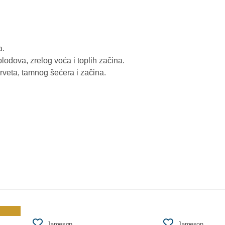
a.
plodova, zrelog voća i toplih začina.
rveta, tamnog šećera i začina.
Jameson
Jameson