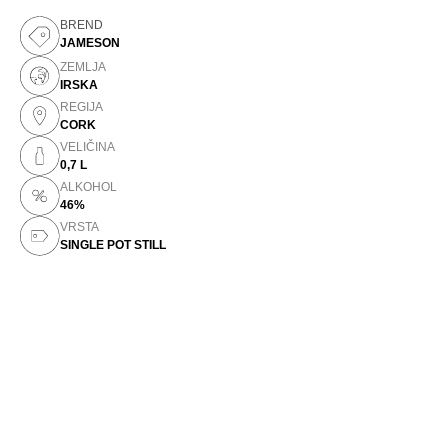
BREND
JAMESON
ZEMLJA
IRSKA
REGIJA
CORK
VELIČINA
0,7 L
ALKOHOL
46%
VRSTA
SINGLE POT STILL