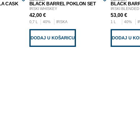
LA CASK
BLACK BARREL POKLON SET
BLACK BARR
IRSKI WHISKEY
IRSKI BLENDED
42,00
€
53,00
€
0,7 L
40%
IRSKA
1 L
40%
I
DODAJ U KOŠARICU
DODAJ U KO