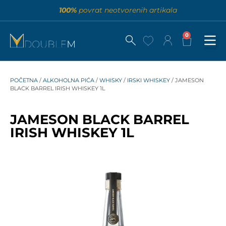
100%
povrat neotvorenih artikala
0
POČETNA
/
ALKOHOLNA PIĆA
/
WHISKY
/
IRSKI WHISKEY
/ JAMESON
BLACK BARREL IRISH WHISKEY 1L
JAMESON BLACK BARREL
IRISH WHISKEY 1L