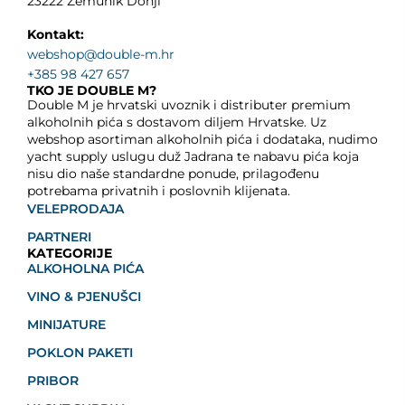
23222 Zemunik Donji
Kontakt:
webshop@double-m.hr
+385 98 427 657
TKO JE DOUBLE M?
Double M je hrvatski uvoznik i distributer premium
alkoholnih pića s dostavom diljem Hrvatske. Uz
webshop asortiman alkoholnih pića i dodataka, nudimo
yacht supply uslugu duž Jadrana te nabavu pića koja
nisu dio naše standardne ponude, prilagođenu
potrebama privatnih i poslovnih klijenata.
VELEPRODAJA
PARTNERI
KATEGORIJE
ALKOHOLNA PIĆA
VINO & PJENUŠCI
MINIJATURE
POKLON PAKETI
PRIBOR