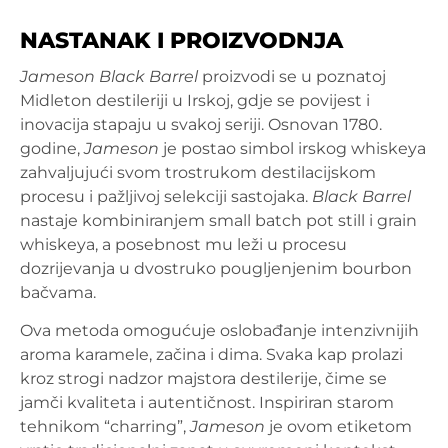
NASTANAK I PROIZVODNJA
Jameson Black Barrel
proizvodi se u poznatoj
Midleton destileriji u Irskoj, gdje se povijest i
inovacija stapaju u svakoj seriji. Osnovan 1780.
godine,
Jameson
je postao simbol irskog whiskeya
zahvaljujući svom trostrukom destilacijskom
procesu i pažljivoj selekciji sastojaka.
Black Barrel
nastaje kombiniranjem small batch pot still i grain
whiskeya, a posebnost mu leži u procesu
dozrijevanja u dvostruko pougljenjenim bourbon
bačvama.
Ova metoda omogućuje oslobađanje intenzivnijih
aroma karamele, začina i dima. Svaka kap prolazi
kroz strogi nadzor majstora destilerije, čime se
jamči kvaliteta i autentičnost. Inspiriran starom
tehnikom “charring”,
Jameson
je ovom etiketom