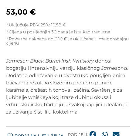
53,00
€
* Uključuje PDV 25%:
10,58
€
Cijena u posljednjih 30 dana je ista kao trenutna
* Povratna naknada od 0,10 € je uključena u maloprodajnu
cijenu
Jameson Black Barrel Irish Whiskey
donosi
bogatiju i intenzivniju verziju klasičnog
Jamesona
.
Dodatno odležavanje u dvostruko pougljenjenim
bačvama rezultira složenim profilom punim
karamela, orašastih tonova i začina. Savršen je za
ljubitelje whiskeya koji traže dubinu okusa i
vrhunsku irsku tradiciju u svakoj kapljici. Idealan je
za uživanje čist ili u koktelima.
PODIJELI:
DODAJ NA LISTU ŽELJA