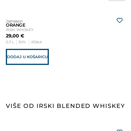
T
L
Jameson
Ja
ORANGE
TR
IRSKI WHISKEY
IR
29,00
€
35
0,7 L
30%
IRSKA
1 L
DODAJ U KOŠARICU
D
VIŠE OD IRSKI BLENDED WHISKEY