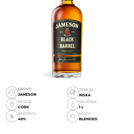
BREND
ZEMLJA
JAMESON
IRSKA
REGIJA
VELIČINA
CORK
1 L
ALKOHOL
VRSTA
40%
BLENDED