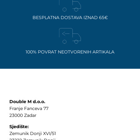
BESPLATNA DOSTAVA IZNAD 65€
100% POVRAT NEOTVORENIH ARTIKALA
Double M d.o.o.
Franje Fanceva 77
23000 Zadar
Sjedište:
Zemunik Donji XVI/51