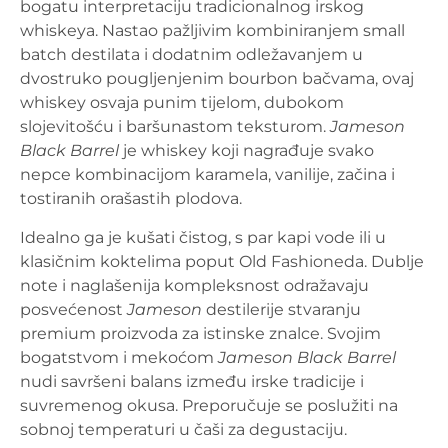
bogatu interpretaciju tradicionalnog irskog
whiskeya. Nastao pažljivim kombiniranjem small
batch destilata i dodatnim odležavanjem u
dvostruko pougljenjenim bourbon bačvama, ovaj
whiskey osvaja punim tijelom, dubokom
slojevitošću i baršunastom teksturom.
Jameson
Black Barrel
je whiskey koji nagrađuje svako
nepce kombinacijom karamela, vanilije, začina i
tostiranih orašastih plodova.
Idealno ga je kušati čistog, s par kapi vode ili u
klasičnim koktelima poput Old Fashioneda. Dublje
note i naglašenija kompleksnost odražavaju
posvećenost
Jameson
destilerije stvaranju
premium proizvoda za istinske znalce. Svojim
bogatstvom i mekoćom
Jameson Black Barrel
nudi savršeni balans između irske tradicije i
suvremenog okusa. Preporučuje se poslužiti na
sobnoj temperaturi u čaši za degustaciju.