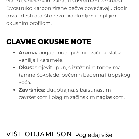
vratio tradicionalni zanat u suvremeni kontekst.
Dvostruko karbonizirane bačve povećavaju dodir
drva i destilata, što rezultira dubljim i toplijim
okusnim profilom.
GLAVNE OKUSNE NOTE
Aroma:
bogate note prženih začina, slatke
vanilije i karamele.
Okus:
slojevit i pun, s izraženim tonovima
tamne čokolade, pečenih badema i tropskog
voća.
Završnica:
dugotrajna, s baršunastim
završetkom i blagim začinskim naglaskom.
VIŠE OD
JAMESON