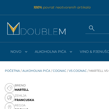
100%
povrat neotvorenih artikala
NOVO
ALKOHOLNA PIĆA
VINO & PJENUŠC
POČETNA
/
ALKOHOLNA PIĆA
/
COGNAC
/
VS COGNAC
/ MARTELL VS
BREND
MARTELL
ZEMLJA
FRANCUSKA
REGIJA