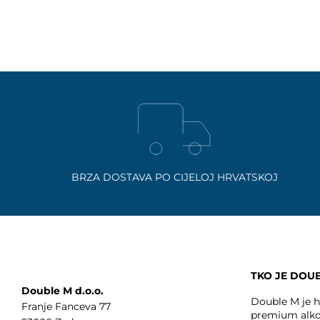
BRZA DOSTAVA PO CIJELOJ HRVATSKOJ
TKO JE DOU
Double M d.o.o.
Double M je hr
Franje Fanceva 77
premium alko