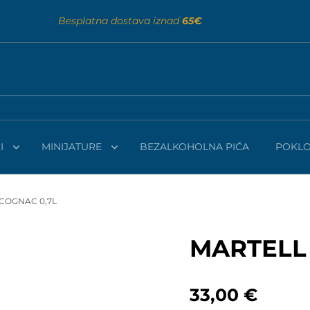
Besplatna dostava iznad
65€
I
MINIJATURE
BEZALKOHOLNA PIĆA
POKLO
 COGNAC 0,7L
MARTELL 
33,00
€