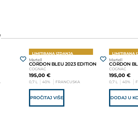
LIMITIRANA IZDANJA
LIMITIRANA 
Martell
Martell
CORDON BLEU 2023 EDITION
CORDON BLE
COGNAC
COGNAC
195,00
€
195,00
€
A
0,7 L
40%
FRANCUSKA
0,7 L
40%
PROČITAJ VIŠE
DODAJ U K