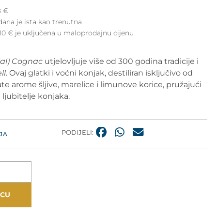
8
€
dana je ista kao trenutna
10 € je uključena u maloprodajnu cijenu
ial) Cognac
utjelovljuje više od 300 godina tradicije i
ll
. Ovaj glatki i voćni konjak, destiliran isključivo od
ate arome šljive, marelice i limunove korice, pružajući
ljubitelje konjaka.
PODIJELI:
JA
ICU