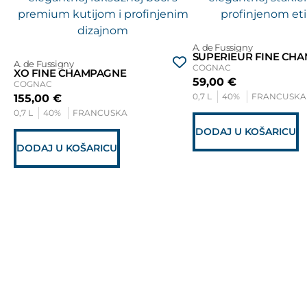
A. de Fussigny
SUPERIEUR FINE CH
A. de Fussigny
COGNAC
XO FINE CHAMPAGNE
59,00
€
COGNAC
0,7 L
40%
FRANCUSKA
155,00
€
0,7 L
40%
FRANCUSKA
DODAJ U KOŠARICU
DODAJ U KOŠARICU