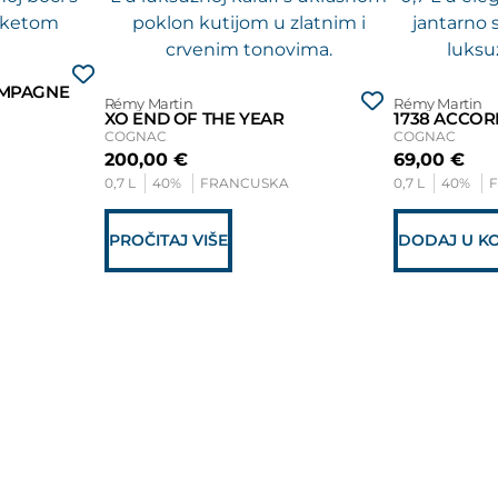
AMPAGNE
Rémy Martin
Rémy Martin
XO END OF THE YEAR
1738 ACCOR
COGNAC
COGNAC
200,00
€
69,00
€
0,7 L
40%
FRANCUSKA
0,7 L
40%
PROČITAJ VIŠE
DODAJ U K