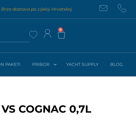
Brza dostava po cijeloj Hrvatskoj
0
N PAKETI
PRIBOR
YACHT SUPPLY
BLOG
VS COGNAC 0,7L