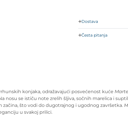
Dostava
Česta pitanja
 vrhunskih konjaka, odražavajući posvećenost kuće
Marte
a nosu se ističu note zrelih šljiva, sočnih marelica i supt
 začina, što vodi do dugotrajnog i ugodnog završetka.
M
ganciju u svakoj prilici.