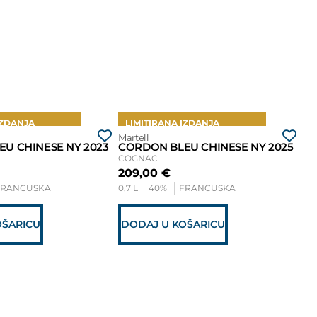
IZDANJA
LIMITIRANA IZDANJA
L
Martell
Mar
U CHINESE NY 2023
CORDON BLEU CHINESE NY 2025
C
COGNAC
CO
209,00
€
6
FRANCUSKA
0,7 L
40%
FRANCUSKA
0,7
OŠARICU
DODAJ U KOŠARICU
D