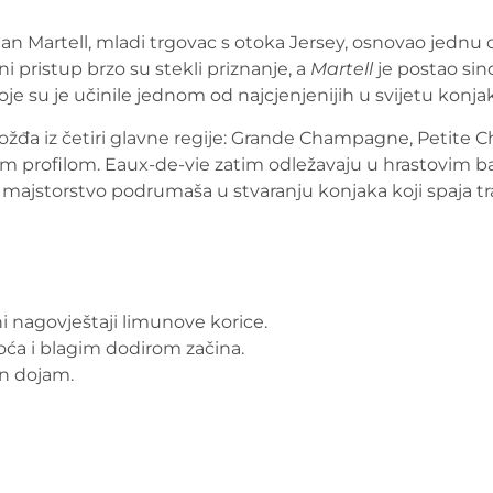
ean Martell, mladi trgovac s otoka Jersey, osnovao jednu
i pristup brzo su stekli priznanje, a
Martell
je postao sin
oje su je učinile jednom od najcjenjenijih u svijetu konja
ožđa iz četiri glavne regije: Grande Champagne, Petite 
ćnijim profilom. Eaux-de-vie zatim odležavaju u hrastovim 
majstorstvo podrumaša u stvaranju konjaka koji spaja tr
lni nagovještaji limunove korice.
oća i blagim dodirom začina.
en dojam.