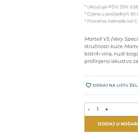
* Uključuje PDV 25%:
6,5
Cijena u posljednjih 30 
* Povratna naknada od 0,
Martell VS (Very Spec
stručnosti kuće
Marte
bistrih vina, nudi bog
profinjeno iskustvo za 
DODAJ NA LISTU ŽEL
-
+
DODAJ U KOŠAR