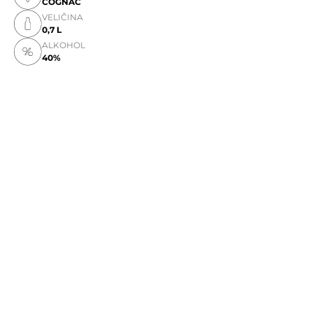
COGNAC
VELIČINA
0,7 L
ALKOHOL
40%