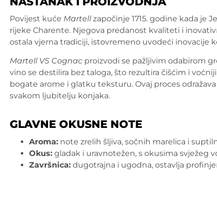
NASTANAK I PROIZVODNJA
Povijest kuće
Martell
započinje 1715. godine kada je J
rijeke Charente. Njegova predanost kvaliteti i inovativn
ostala vjerna tradiciji, istovremeno uvodeći inovacije k
Martell VS Cognac
proizvodi se pažljivim odabirom gr
vino se destilira bez taloga, što rezultira čišćim i vo
bogate arome i glatku teksturu. Ovaj proces odražava 
svakom ljubitelju konjaka.
GLAVNE OKUSNE NOTE
Aroma:
note zrelih šljiva, sočnih marelica i supti
Okus:
gladak i uravnotežen, s okusima svježeg v
Završnica:
dugotrajna i ugodna, ostavlja profinj