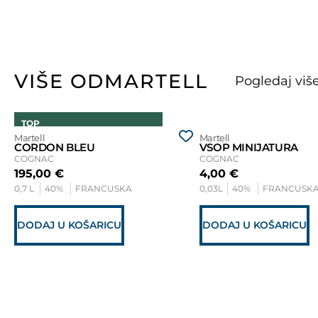
VIŠE OD
MARTELL
TOP
Martell
Martell
CORDON BLEU
VSOP MINIJATURA
COGNAC
COGNAC
195,00
€
4,00
€
0,7 L
40%
FRANCUSKA
0,03L
40%
FRANCUSK
DODAJ U KOŠARICU
DODAJ U KOŠARICU