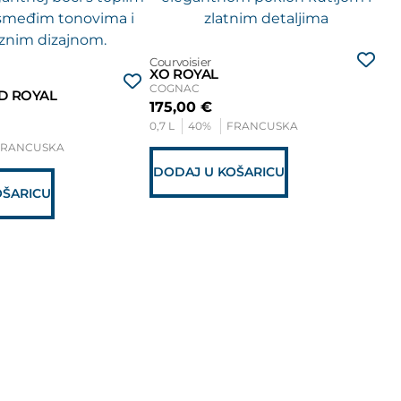
Courvoisier
XO ROYAL
COGNAC
D ROYAL
A. 
175,00
€
SÉ
0,7 L
40%
FRANCUSKA
CO
FRANCUSKA
35
0,7
DODAJ U KOŠARICU
OŠARICU
D