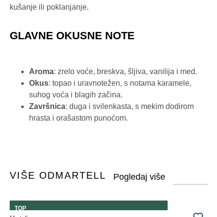
kušanje ili poklanjanje.
GLAVNE OKUSNE NOTE
Aroma
: zrelo voće, breskva, šljiva, vanilija i med.
Okus
: topao i uravnotežen, s notama karamele,
suhog voća i blagih začina.
Završnica
: duga i svilenkasta, s mekim dodirom
hrasta i orašastom punoćom.
VIŠE OD
MARTELL
TOP
L