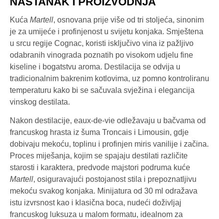
NASTANAK I PROIZVODNJA
Kuća
Martell
, osnovana prije više od tri stoljeća, sinonim
je za umijeće i profinjenost u svijetu konjaka. Smještena
u srcu regije Cognac, koristi isključivo vina iz pažljivo
odabranih vinograda poznatih po visokom udjelu fine
kiseline i bogatstvu aroma. Destilacija se odvija u
tradicionalnim bakrenim kotlovima, uz pomno kontroliranu
temperaturu kako bi se sačuvala svježina i elegancija
vinskog destilata.
Nakon destilacije, eaux-de-vie odležavaju u bačvama od
francuskog hrasta iz šuma Troncais i Limousin, gdje
dobivaju mekoću, toplinu i profinjen miris vanilije i začina.
Proces miješanja, kojim se spajaju destilati različite
starosti i karaktera, predvode majstori podruma kuće
Martell
, osiguravajući postojanost stila i prepoznatljivu
mekoću svakog konjaka. Minijatura od 30 ml odražava
istu izvrsnost kao i klasična boca, nudeći doživljaj
francuskog luksuza u malom formatu, idealnom za