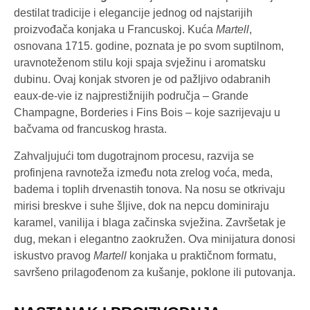
destilat tradicije i elegancije jednog od najstarijih
proizvođača konjaka u Francuskoj. Kuća
Martell
,
osnovana 1715. godine, poznata je po svom suptilnom,
uravnoteženom stilu koji spaja svježinu i aromatsku
dubinu. Ovaj konjak stvoren je od pažljivo odabranih
eaux-de-vie iz najprestižnijih područja – Grande
Champagne, Borderies i Fins Bois – koje sazrijevaju u
bačvama od francuskog hrasta.
Zahvaljujući tom dugotrajnom procesu, razvija se
profinjena ravnoteža između nota zrelog voća, meda,
badema i toplih drvenastih tonova. Na nosu se otkrivaju
mirisi breskve i suhe šljive, dok na nepcu dominiraju
karamel, vanilija i blaga začinska svježina. Završetak je
dug, mekan i elegantno zaokružen. Ova minijatura donosi
iskustvo pravog
Martell
konjaka u praktičnom formatu,
savršeno prilagođenom za kušanje, poklone ili putovanja.