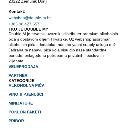
23222 Zemunik Donji
Kontakt:
webshop@double-m.hr
+385 98 427 657
TKO JE DOUBLE M?
Double M je hrvatski uvoznik i distributer premium alkoholnih
pića s dostavom diljem Hrvatske. Uz webshop asortiman
alkoholnih pića i dodataka, nudimo yacht supply uslugu duž
Jadrana te nabavu pića koja nisu dio naše standardne
ponude, prilagođenu potrebama privatnih i poslovnih
klijenata.
VELEPRODAJA
PARTNERI
KATEGORIJE
ALKOHOLNA PIĆA
VINO & PJENUŠCI
MINIJATURE
POKLON PAKETI
PRIBOR