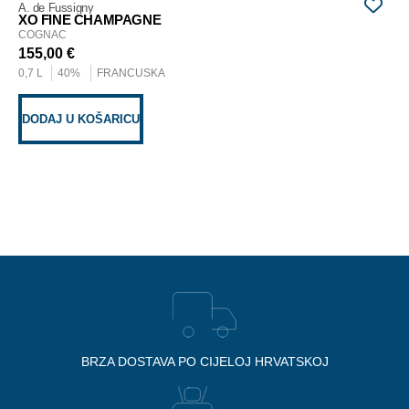
A. de Fussigny
0,7
XO FINE CHAMPAGNE
COGNAC
155,00
€
D
0,7 L
40%
FRANCUSKA
DODAJ U KOŠARICU
BRZA DOSTAVA PO CIJELOJ HRVATSKOJ