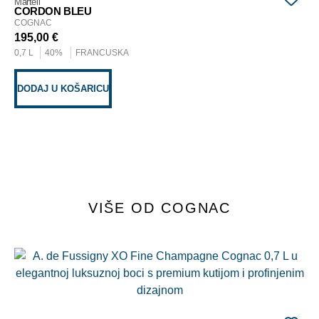
Martell
Mar
CORDON BLEU
CO
COGNAC
CO
195,00
€
19
0,7 L
40%
FRANCUSKA
0,7
DODAJ U KOŠARICU
PR
VIŠE OD COGNAC
A. 
SU
CO
59