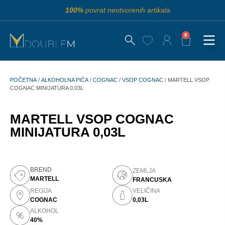
100%
povrat neotvorenih artikala
0
POČETNA
/
ALKOHOLNA PIĆA
/
COGNAC
/
VSOP COGNAC
/ MARTELL VSOP
COGNAC MINIJATURA 0,03L
MARTELL VSOP COGNAC
MINIJATURA 0,03L
BREND
ZEMLJA
MARTELL
FRANCUSKA
REGIJA
VELIČINA
COGNAC
0,03L
ALKOHOL
40%