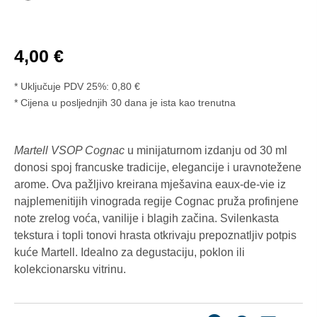
4,00
€
* Uključuje PDV 25%:
0,80
€
Cijena u posljednjih 30 dana je ista kao trenutna
Martell VSOP Cognac
u minijaturnom izdanju od 30 ml
donosi spoj francuske tradicije, elegancije i uravnotežene
arome. Ova pažljivo kreirana mješavina eaux-de-vie iz
najplemenitijih vinograda regije Cognac pruža profinjene
note zrelog voća, vanilije i blagih začina. Svilenkasta
tekstura i topli tonovi hrasta otkrivaju prepoznatljiv potpis
kuće Martell. Idealno za degustaciju, poklon ili
kolekcionarsku vitrinu.