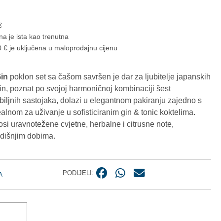
€
na je ista kao trenutna
 € je uključena u maloprodajnu cijenu
in
poklon set sa čašom savršen je dar za ljubitelje japanskih
n, poznat po svojoj harmoničnoj kombinaciji šest
 biljnih sastojaka, dolazi u elegantnom pakiranju zajedno s
lnom za uživanje u sofisticiranim gin & tonic koktelima.
osi uravnotežene cvjetne, herbalne i citrusne note,
odišnjim dobima.
PODIJELI:
A