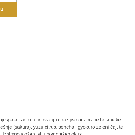
CU
 spaja tradiciju, inovaciju i pažljivo odabrane botaničke
rešnje (sakura), yuzu citrus, sencha i gyokuro zeleni čaj, te
i iznimno složen, ali uravnotežen okus.