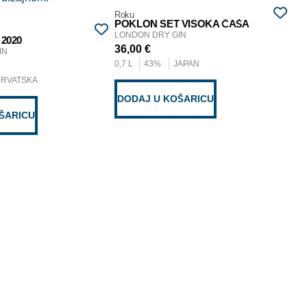
Roku
POKLON SET VISOKA ČAŠA
Tan
LONDON DRY GIN
 2020
PO
36,00
€
IN
LO
0,7 L
43%
JAPAN
25
HRVATSKA
0,7
DODAJ U KOŠARICU
ŠARICU
D