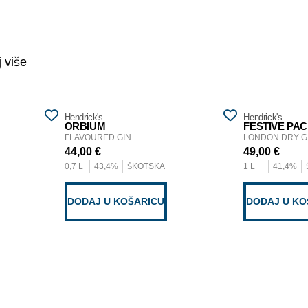
Hendrick's
Hendrick's
ORBIUM
FESTIVE PA
FLAVOURED GIN
LONDON DRY G
44,00
€
49,00
€
0,7 L
43,4%
ŠKOTSKA
1 L
41,4%
DODAJ U KOŠARICU
DODAJ U KO