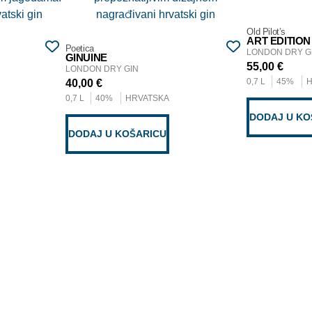
Old Pilot’s
ART EDITION
Poetica
LONDON DRY G
GINUINE
55,00
€
LONDON DRY GIN
0,7 L
45%
40,00
€
0,7 L
40%
HRVATSKA
DODAJ U KO
DODAJ U KOŠARICU