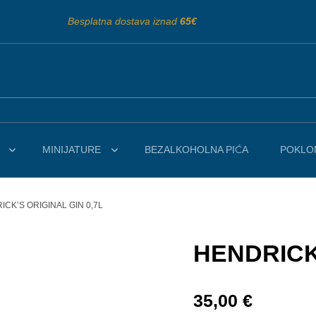
Besplatna dostava iznad
65€
MINIJATURE
BEZALKOHOLNA PIĆA
POKLON
ICK’S ORIGINAL GIN 0,7L
HENDRICK’
35,00
€