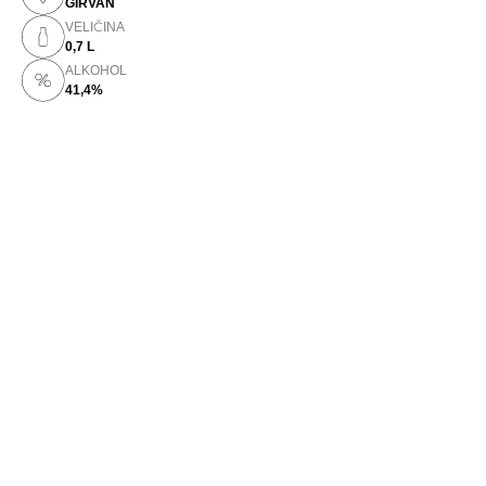
GIRVAN
VELIČINA
0,7 L
ALKOHOL
41,4%