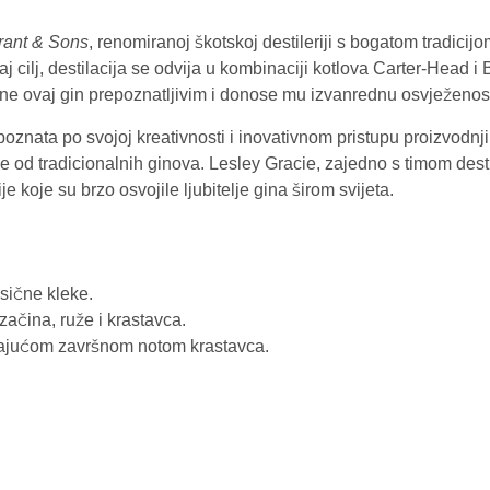
rant & Sons
, renomiranoj škotskoj destileriji s bogatom tradicijom
i taj cilj, destilacija se odvija u kombinaciji kotlova Carter-Head
čine ovaj gin prepoznatljivim i donose mu izvanrednu osvježenos
poznata po svojoj kreativnosti i inovativnom pristupu proizvodnji
je od tradicionalnih ginova. Lesley Gracie, zajedno s timom dest
e koje su brzo osvojile ljubitelje gina širom svijeta.
asične kleke.
začina, ruže i krastavca.
avajućom završnom notom krastavca.