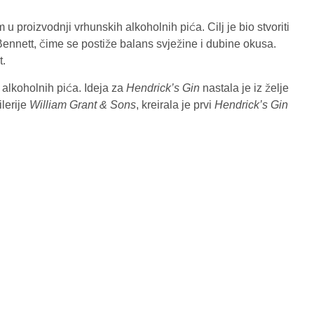
 u proizvodnji vrhunskih alkoholnih pića. Cilj je bio stvoriti
 i Bennett, čime se postiže balans svježine i dubine okusa.
t.
 alkoholnih pića. Ideja za
Hendrick’s Gin
nastala je iz želje
ilerije
William Grant & Sons
, kreirala je prvi
Hendrick’s Gin