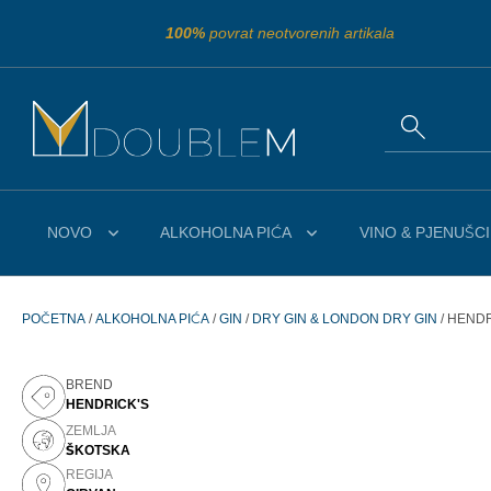
100%
povrat neotvorenih artikala
NOVO
ALKOHOLNA PIĆA
VINO & PJENUŠCI
POČETNA
/
ALKOHOLNA PIĆA
/
GIN
/
DRY GIN & LONDON DRY GIN
/ HENDR
BREND
HENDRICK'S
ZEMLJA
ŠKOTSKA
REGIJA