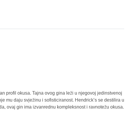
čan profil okusa. Tajna ovog gina leži u njegovoj jedinstvenoj
e mu daju svježinu i sofisticiranost. Hendrick’s se destilira u
tla, ovaj gin ima izvanrednu kompleksnost i ravnotežu okusa.