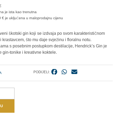
€
na je ista kao trenutna
 € je uključena u maloprodajnu cijenu
tveni škotski gin koji se izdvaja po svom karakterističnom
krastavcem, što mu daje svježinu i floralnu notu.
jama s posebnim postupkom destilacije, Hendrick’s Gin je
 gin-tonike i kreativne koktele.
PODIJELI:
A
CU