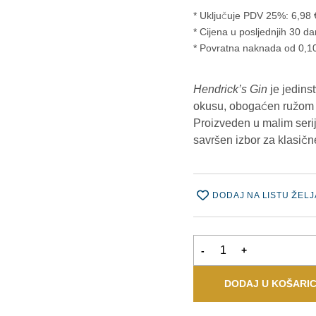
* Uključuje PDV 25%:
6,98
Cijena u posljednjih 30 da
* Povratna naknada od 0,10
Hendrick’s Gin
je jedins
okusu, obogaćen ružom i 
Proizveden u malim seri
savršen izbor za klasične
DODAJ NA LISTU ŽELJ
-
+
DODAJ U KOŠARI