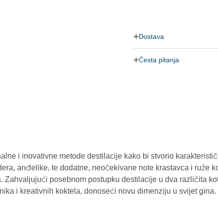
Dostava
Česta pitanja
nalne i inovativne metode destilacije kako bi stvorio karakteristi
dera, anđelike, te dodatne, neočekivane note krastavca i ruže koj
. Zahvaljujući posebnom postupku destilacije u dva različita ko
ika i kreativnih koktela, donoseći novu dimenziju u svijet gina.