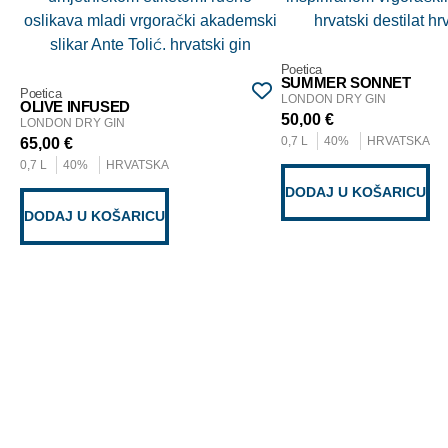
Poetica
SUMMER SONNET
Poetica
LONDON DRY GIN
OLIVE INFUSED
50,00
€
LONDON DRY GIN
0,7 L
40%
HRVATSKA
65,00
€
0,7 L
40%
HRVATSKA
DODAJ U KOŠARICU
DODAJ U KOŠARICU