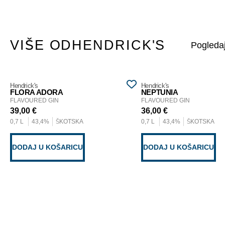
VIŠE OD
HENDRICK'S
Hendrick's
Hendrick's
FLORA ADORA
NEPTUNIA
FLAVOURED GIN
FLAVOURED GIN
39,00
€
36,00
€
0,7 L
43,4%
ŠKOTSKA
0,7 L
43,4%
ŠKOTSKA
DODAJ U KOŠARICU
DODAJ U KOŠARICU