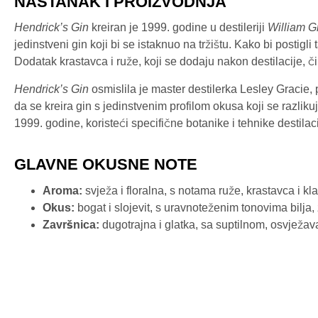
NASTANAK I PROIZVODNJA
Hendrick’s Gin
kreiran je 1999. godine u destileriji
William G
jedinstveni gin koji bi se istaknuo na tržištu. Kako bi postigl
Dodatak krastavca i ruže, koji se dodaju nakon destilacije, 
Hendrick’s Gin
osmislila je master destilerka Lesley Gracie, 
da se kreira gin s jedinstvenim profilom okusa koji se razliku
1999. godine, koristeći specifične botanike i tehnike destilacij
GLAVNE OKUSNE NOTE
Aroma:
svježa i floralna, s notama ruže, krastavca i kl
Okus:
bogat i slojevit, s uravnoteženim tonovima bilja, 
Završnica:
dugotrajna i glatka, sa suptilnom, osvjež