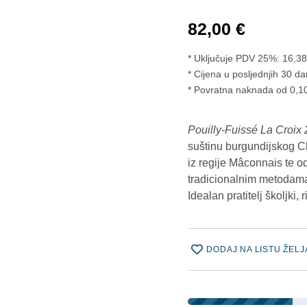
82,00
€
* Uključuje PDV 25%:
16,3
Cijena u posljednjih 30 da
* Povratna naknada od 0,10
Pouilly-Fuissé La Croix
suštinu burgundijskog C
iz regije Mâconnais te o
tradicionalnim metodama,
Idealan pratitelj školjki, 
DODAJ NA LISTU ŽELJ