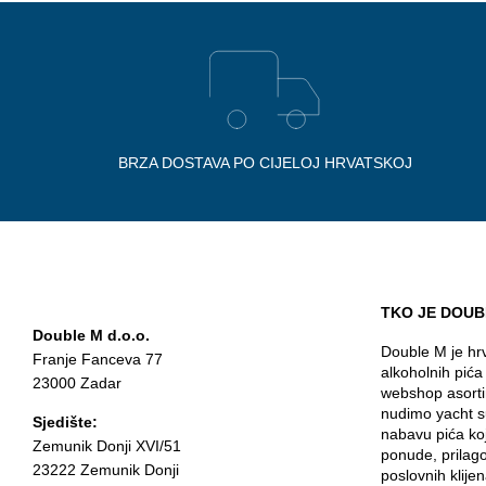
BRZA DOSTAVA PO CIJELOJ HRVATSKOJ
TKO JE DOUB
Double M d.o.o.
Double M je hrv
Franje Fanceva 77
alkoholnih pića
23000 Zadar
webshop asorti
nudimo yacht s
Sjedište:
nabavu pića ko
Zemunik Donji XVI/51
ponude, prilag
23222 Zemunik Donji
poslovnih klijen