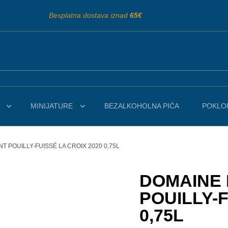
Besplatna dostava iznad
65€
MINIJATURE
BEZALKOHOLNA PIĆA
POKLON
 POUILLY-FUISSÉ LA CROIX 2020 0,75L
DOMAINE
POUILLY-F
0,75L