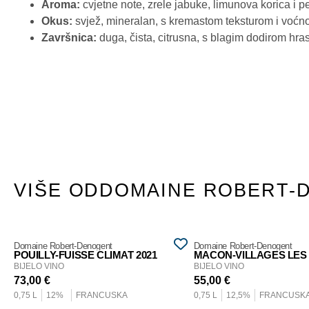
Aroma:
cvjetne note, zrele jabuke, limunova korica i 
Okus:
svjež, mineralan, s kremastom teksturom i voć
Završnica:
duga, čista, citrusna, s blagim dodirom hras
VIŠE OD
DOMAINE ROBERT-
Domaine Robert-Denogent
Domaine Robert-Denogent
POUILLY-FUISSE CLIMAT 2021
BIJELO VINO
BIJELO VINO
73,00
€
55,00
€
0,75 L
12%
FRANCUSKA
0,75 L
12,5%
FRANCUSK