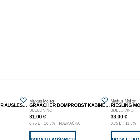
Markus Molitor
Markus Molitor
ZELTINGER SONNENUHR AUSLESE ** 2019
GRAACHER DOMPROBST KABINETT 2020
RIESLING MO
BIJELO VINO
BIJELO VINO
31,00
€
33,00
€
0,75 L
10,5%
NJEMAČKA
0,75 L
11,5%
DODAJ U KOŠARICU
DODAJ U KO