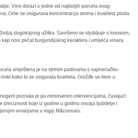
ije. Vino dolazi s jedne od najboljih parcela ovog
a, čime se osigurava koncentracija aroma i kvaliteta ploda.
oživljaj dugotrajnog užitka. Savršeno se sljubljuje s lososom,
ka kap nosi pečat burgundijskog karaktera i umijeća vinara.
x parcela smještena je na strmim padinama s vapnenačko-
niski kako bi se osigurala kvaliteta. Grožđe se bere u
enogent poznata je po minimalnim intervencijama, čuvajući
oke preciznosti koje iz godine u godinu osvaja ljubitelje i
enijim vinarijama u regiji Mâconnais.