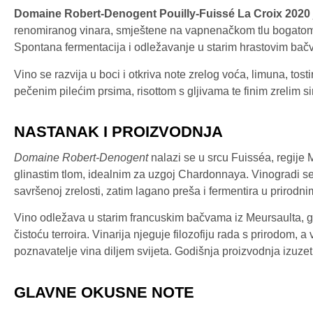
Domaine Robert-Denogent Pouilly-Fuissé La Croix 2020
renomiranog vinara, smještene na vapnenačkom tlu bogatom m
Spontana fermentacija i odležavanje u starim hrastovim bačva
Vino se razvija u boci i otkriva note zrelog voća, limuna, tos
pečenim pilećim prsima, risottom s gljivama te finim zrelim s
NASTANAK I PROIZVODNJA
Domaine Robert-Denogent
nalazi se u srcu Fuisséa, regije 
glinastim tlom, idealnim za uzgoj Chardonnaya. Vinogradi se 
savršenoj zrelosti, zatim lagano preša i fermentira u prirod
Vino odležava u starim francuskim bačvama iz Meursaulta, gd
čistoću terroira. Vinarija njeguje filozofiju rada s prirodom, a 
poznavatelje vina diljem svijeta. Godišnja proizvodnja izuze
GLAVNE OKUSNE NOTE