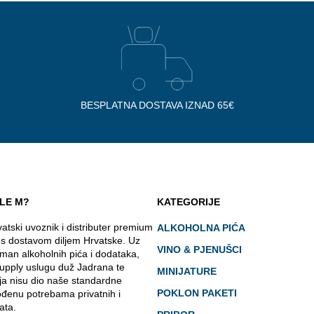
BESPLATNA DOSTAVA IZNAD 65€
LE M?
KATEGORIJE
atski uvoznik i distributer premium
ALKOHOLNA PIĆA
 s dostavom diljem Hrvatske. Uz
VINO & PJENUŠCI
man alkoholnih pića i dodataka,
upply uslugu duž Jadrana te
MINIJATURE
ja nisu dio naše standardne
POKLON PAKETI
ođenu potrebama privatnih i
ata.