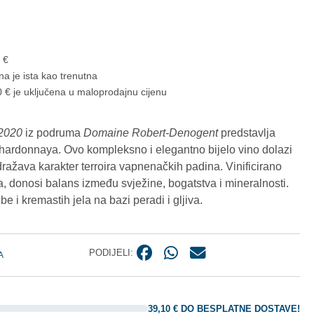
8
€
na je ista kao trenutna
 € je uključena u maloprodajnu cijenu
 2020
iz podruma
Domaine Robert-Denogent
predstavlja
hardonnaya. Ovo kompleksno i elegantno bijelo vino dolazi
dražava karakter terroira vapnenačkih padina. Vinificirano
 donosi balans između svježine, bogatstva i mineralnosti.
ribe i kremastih jela na bazi peradi i gljiva.
PODIJELI:
A
39,10
€
DO BESPLATNE DOSTAVE!