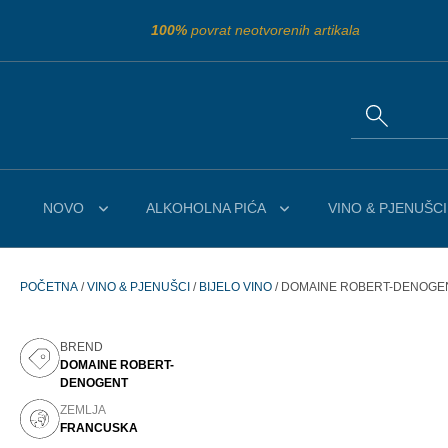
100%
povrat neotvorenih artikala
NOVO
ALKOHOLNA PIĆA
VINO & PJENUŠCI
POČETNA
/
VINO & PJENUŠCI
/
BIJELO VINO
/ DOMAINE ROBERT-DENOGENT
BREND
DOMAINE ROBERT-
DENOGENT
ZEMLJA
FRANCUSKA