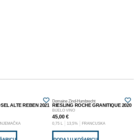
Domaine Zind-Humbrecht
Dom
SEL ALTE REBEN 2021
RIESLING ROCHE GRANITIQUE 2020
RI
BIJELO VINO
BIJ
45,00
€
45
NJEMAČKA
0,75 L
13,5%
FRANCUSKA
0,7
ŠARICU
DODAJ U KOŠARICU
D