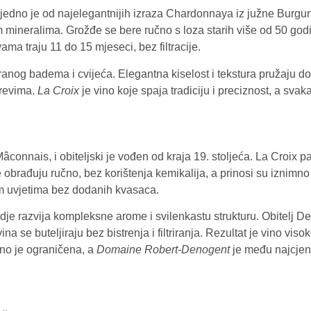
jedno je od najelegantnijih izraza Chardonnaya iz južne Burgund
ineralima. Grožđe se bere ručno s loza starih više od 50 godin
ma traju 11 do 15 mjeseci, bez filtracije.
tiranog badema i cvijeća. Elegantna kiselost i tekstura pružaju d
irevima.
La Croix
je vino koje spaja tradiciju i preciznost, a sva
Mâconnais, i obiteljski je vođen od kraja 19. stoljeća. La Croi
obrađuju ručno, bez korištenja kemikalija, a prinosi su iznimno 
nim uvjetima bez dodanih kvasaca.
je razvija kompleksne arome i svilenkastu strukturu. Obitelj D
vina se buteljiraju bez bistrenja i filtriranja. Rezultat je vino vis
tno je ograničena, a
Domaine Robert-Denogent
je među najcjenj