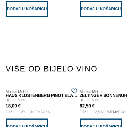
DODAJ U KOŠARICU
DODAJ U KOŠARICU
VIŠE OD BIJELO VINO
Markus Molitor
Markus Molitor
HAUS KLOSTERBERG PINOT BLANC 2019
BIJELO VINO
BIJELO VINO
18,00
€
82,50
€
0,75 L
12%
NJEMAČKA
0,75 L
12,5%
NJEMAČKA
DODAJ U KOŠARICU
DODAJ U KOŠARICU