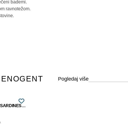
pečeni bademi.
nom ravnotežom.
tovine.
DENOGENT
MÂCON-VILLAGES LES SARDINES 2021
A