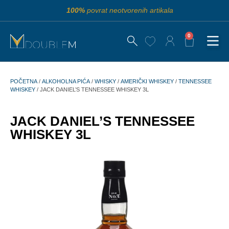
100%
povrat neotvorenih artikala
0
POČETNA
/
ALKOHOLNA PIĆA
/
WHISKY
/
AMERIČKI WHISKEY
/
TENNESSEE
WHISKEY
/ JACK DANIEL’S TENNESSEE WHISKEY 3L
JACK DANIEL’S TENNESSEE
WHISKEY 3L