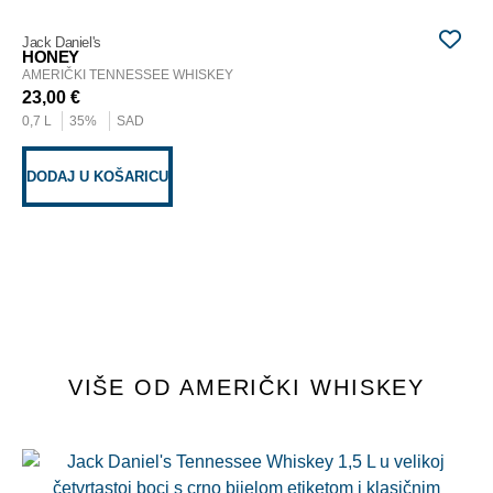
AP
AM
Jack Daniel's
24
HONEY
0,7
AMERIČKI TENNESSEE WHISKEY
23,00
€
0,7 L
35%
SAD
D
DODAJ U KOŠARICU
VIŠE OD AMERIČKI WHISKEY
Gol