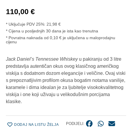
110,00
€
* Uključuje PDV 25%:
21,98
€
Cijena u posljednjih 30 dana je ista kao trenutna
* Povratna naknada od 0,10 € je uključena u maloprodajnu
cijenu
Jack Daniel’s Tennessee Whiskey
u pakiranju od 3 litre
predstavlja autentičan okus ovog klasičnog američkog
viskija s dodatnom dozom elegancije i veličine. Ovaj viski
s prepoznatljivim profilom okusa bogatim notama vanilije,
karamele i dima idealan je za ljubitelje visokokvalitetnog
viskija i one koji uživaju u velikodušnim porcijama
klasike.
PODIJELI:
DODAJ NA LISTU ŽELJA