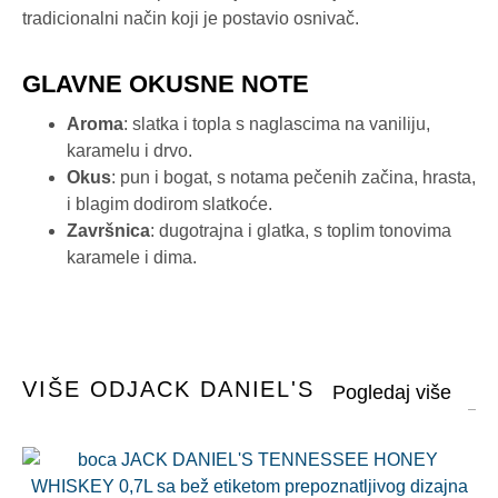
tradicionalni način koji je postavio osnivač.
GLAVNE OKUSNE NOTE
Aroma
: slatka i topla s naglascima na vaniliju,
karamelu i drvo.
Okus
: pun i bogat, s notama pečenih začina, hrasta,
i blagim dodirom slatkoće.
Završnica
: dugotrajna i glatka, s toplim tonovima
karamele i dima.
VIŠE OD
JACK DANIEL'S
Jac