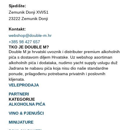
Sjedište:
Zemunik Donji XVI/51
23222 Zemunik Donji
Kontakt:
webshop@double-m.hr
+385 98 427 657
TKO JE DOUBLE M?
Double M je hrvatski uvoznik i distributer premium alkoholnih
pića s dostavom diljem Hrvatske. Uz webshop asortiman
alkoholnih pića i dodataka, nudimo yacht supply uslugu duž
Jadrana te nabavu pića koja nisu dio naše standardne
ponude, prilagođenu potrebama privatnih i poslovnih
klijenata.
VELEPRODAJA
PARTNERI
KATEGORIJE
ALKOHOLNA PIĆA
VINO & PJENUŠCI
MINIJATURE