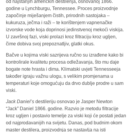
od najstarijih američkih destilerija, osnovanoj 1866.
godine u Lynchburgu, Tennessee. Proces proizvodnje
započinje miješanjem čistih, prirodnih sastojaka –
kukuruza, ječma i raži – te korištenjem vapnenačke
izvorske vode koja doprinosi jedinstvenoj mekoći viskija.
U završnoj fazi, viski prolazi kroz filtraciju kroz ugljen,
čime dobiva svoj prepoznatljiv, glatki okus.
Bačve u kojima viski sazrijeva ručno su izrađene kako bi
kontrolirale kvalitetu procesa odležavanja, što mu daje
bogate note hrasta i dima. Klimatski uvjeti Tennesseeja
također igraju važnu ulogu, s velikim promjenama u
temperaturi koje omogućuju da drvo dublje prodre u sam
viski.
Jack Daniel’s
destileriju osnovao je Jasper Newton
“Jack” Daniel 1866. godine. Razvio je metodu filtracije
kroz ugljen i postavio temelje za viski koji će postati jedan
od najprodavanijih na svijetu. Danas, pod budnim okom
master destilera, proizvodnja se nastavlja na isti