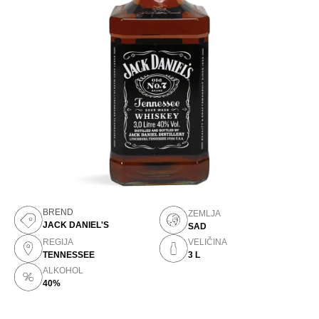
BREND
ZEMLJA
JACK DANIEL'S
SAD
REGIJA
VELIČINA
TENNESSEE
3 L
ALKOHOL
40%