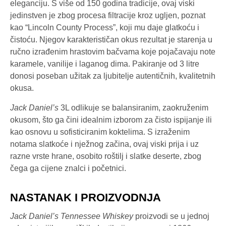
eleganciju. S više od 150 godina tradicije, ovaj viski
jedinstven je zbog procesa filtracije kroz ugljen, poznat
kao “Lincoln County Process”, koji mu daje glatkoću i
čistoću. Njegov karakterističan okus rezultat je starenja u
ručno izrađenim hrastovim bačvama koje pojačavaju note
karamele, vanilije i laganog dima. Pakiranje od 3 litre
donosi poseban užitak za ljubitelje autentičnih, kvalitetnih
okusa.
Jack Daniel’s
3L odlikuje se balansiranim, zaokruženim
okusom, što ga čini idealnim izborom za čisto ispijanje ili
kao osnovu u sofisticiranim koktelima. S izraženim
notama slatkoće i nježnog začina, ovaj viski prija i uz
razne vrste hrane, osobito roštilj i slatke deserte, zbog
čega ga cijene znalci i početnici.
NASTANAK I PROIZVODNJA
Jack Daniel’s Tennessee Whiskey
proizvodi se u jednoj